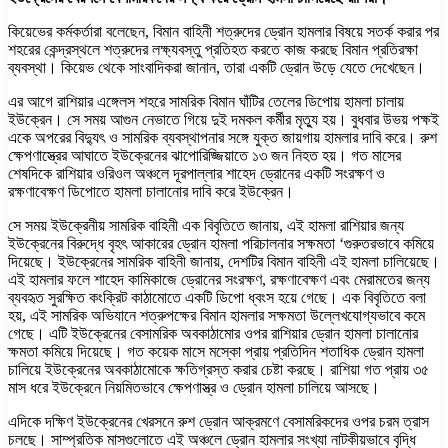
কিয়েভের কর্মকর্তারা বলেছেন, বিমান বাহিনী শত্রুদের ড্রোন হামলার বিষয়ে সতর্ক করার পর
শহরের কেন্দ্রস্থলে শত্রুদের লক্ষ্যবস্তু প্রতিহত করতে কাজ করছে বিমান প্রতিরক্ষা
ব্যবস্থা। কিয়েভ থেকে সাংবাদিকরা জানান, তারা একটি ড্রোন উড়ে যেতে দেখেছেন।
এর আগে রাশিয়ার এঙ্গেলস শহরে সামরিক বিমান ঘাঁটির তেলের ডিপোয় হামলা চালায়
ইউক্রেন। সে সময় আগুন নেভাতে গিয়ে দুই দমকল কর্মীর মৃত্যু হয়। বুধবার উভয় পক্ষই
একে অপরের বিদ্যুৎ ও সামরিক ব্যবস্থাপনার সঙ্গে যুক্ত জায়গায় হামলার দাবি করে। রুশ
ক্ষেপণাস্ত্রের আঘাতে ইউক্রেনের ঝাপোরিজ্জিয়াতে ১৩ জন নিহত হয়। গত মাসের
শেষদিকে রাশিয়ার ওরিওল অঞ্চলে দূরপাল্লার শাহেদ ড্রোনের একটি সংরক্ষণ ও
রক্ষণাবেক্ষণ ডিপোতে হামলা চালানোর দাবি করে ইউক্রেন।
সে সময় ইউক্রেনীয় সামরিক বাহিনী এক বিবৃতিতে জানায়, এই হামলা রাশিয়ার জন্য
ইউক্রেনের বিরুদ্ধে বৃহৎ আকারের ড্রোন হামলা পরিচালনার সক্ষমতা ‘গুরুতরভাবে কমিয়ে
দিয়েছে। ইউক্রেনের সামরিক বাহিনী জানায়, দেশটির বিমান বাহিনী এই হামলা চালিয়েছে।
এই হামলার ফলে শাহেদ কামিকাজে ড্রোনের সংরক্ষণ, রক্ষণাবেক্ষণ এবং মেরামতের জন্য
ব্যবহৃত সুরক্ষিত কংক্রিট কাঠামোতে একটি ডিপো ধ্বংস হয়ে গেছে। এক বিবৃতিতে বলা
হয়, এই সামরিক অভিযানে শত্রুপক্ষের বিমান হামলার সক্ষমতা উল্লেখযোগ্যভাবে কমে
গেছে। এটি ইউক্রেনের বেসামরিক অবকাঠামোর ওপর রাশিয়ার ড্রোন হামলা চালানোর
ক্ষমতা কমিয়ে দিয়েছে। গত কয়েক মাসে মস্কো প্রায় প্রতিদিন শতাধিক ড্রোন হামলা
চালিয়ে ইউক্রেনের অবকাঠামোকে ক্ষতিগ্রস্ত করার চেষ্টা করছে। রাশিয়া গত প্রায় ৩৫
মাস ধরে ইউক্রেনে নিয়মিতভাবে ক্ষেপণাস্ত্র ও ড্রোন হামলা চালিয়ে আসছে।
এদিকে দক্ষিণ ইউক্রেনের খেরসনে রুশ ড্রোন আক্রমণে বেসামরিকদের ওপর চরম ত্রাস
চলছে। সাম্প্রতিক মাসগুলোতে এই অঞ্চলে ড্রোন হামলার সংখ্যা নাটকীয়ভাবে বৃদ্ধি