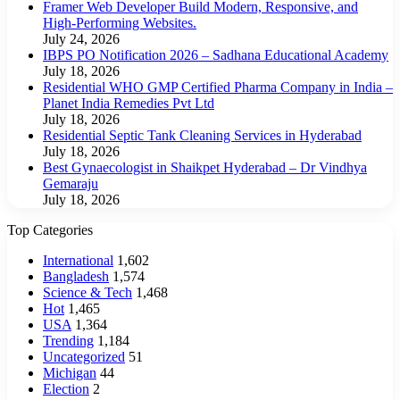
Framer Web Developer Build Modern, Responsive, and
High-Performing Websites.
July 24, 2026
IBPS PO Notification 2026 – Sadhana Educational Academy
July 18, 2026
Residential WHO GMP Certified Pharma Company in India –
Planet India Remedies Pvt Ltd
July 18, 2026
Residential Septic Tank Cleaning Services in Hyderabad
July 18, 2026
Best Gynaecologist in Shaikpet Hyderabad – Dr Vindhya
Gemaraju
July 18, 2026
Top Categories
International
1,602
Bangladesh
1,574
Science & Tech
1,468
Hot
1,465
USA
1,364
Trending
1,184
Uncategorized
51
Michigan
44
Election
2