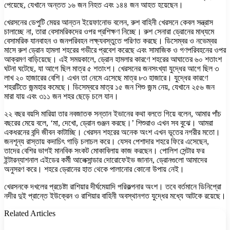
পেয়েছে, যেখানে অন্তত ১৬ জন নিহত এবং ১৪৪ জন আহত হয়েছেন।
খেরসনের ডেপুটি মেয়র আন্তন ইয়েফানোভ বলেন, রুশ বাহিনী খেরসনে কেবল সন্ত্রাস
চালাচ্ছে না, তারা বেসামরিকদের ওপর প্রশিক্ষণ নিচ্ছে। রুশ সেনারা ড্রোনের মাধ্যমে
বেসামরিক যানবাহন ও জনপরিবহন লক্ষ্যবস্তুতে পরিণত করছে। ডিসেম্বর ও নভেম্বর
মাসে রুশ ড্রোন হামলা শহরের গভীরে প্রবেশ করেছে এবং সামাজিক ও গণপরিবহনের ওপর
আক্রমণ বাড়িয়েছে। এই সময়কালে, ড্রোন হামলার কারণে শহরের আঘাতের ৬০ শতাংশ
ঘটনা ঘটেছে, যা আগে ছিল মাত্র ৫ শতাংশ। খেরসনের জনসংখ্যা যুদ্ধের আগে ছিল ৩
লাখ ২০ হাজারের বেশি। এখন তা নেমে এসেছে মাত্র ৮৩ হাজারে। যুদ্ধের কারণে
শহরটিতে জন্মহার কমেছে। ডিসেম্বরে মাত্র ১৫ জন শিশু জন্ম নেয়, যেখানে ২৫৬ জন
মারা যায় এবং ৩১১ জন শহর ছেড়ে চলে যান।
২২ বছর বয়সি মারিয়া তার নবজাতক সন্তান ইভানের কথা বলতে গিয়ে বলেন, আমার পাঁচ
বছরের মেয়ে বলে, ‘মা, দেখো, ড্রোন গুঞ্জন করছে।’ শিশুরাও এখন সব বুঝে। আমরা
একধরনের বন্দি জীবন কাটাচ্ছি। খেরসন শহরের অনেক অংশ এখন ভূতের নগরীর মতো।
জনশূন্য রাস্তায় কদাচিৎ গাড়ি চলাচল করে। যেসব পেশাদার শহরে ফিরে এসেছেন,
তাদের বেশির ভাগই মানবিক সংকট মোকাবিলায় কাজ করছেন। পোলিশ সেন্টার ফর
ইন্টারন্যাশনাল এইডের কর্মী আলেক্সান্ডার দোরোফেইভ জানান, ড্রোনগুলো আমাদের
অনুসরণ করে। শহরে ড্রোনের হাত থেকে পালানোর কোনো উপায় নেই।
খেরসনকে দখলের প্রচেষ্টা রাশিয়ার দীর্ঘমেয়াদি পরিকল্পনার অংশ। তবে বর্তমানে ডিনিপ্রো
নদীর দুই প্রান্তে ইউক্রেন ও রাশিয়ার বাহিনী অবস্থানগত যুদ্ধের মধ্যে আটকে রয়েছে।
Related Articles