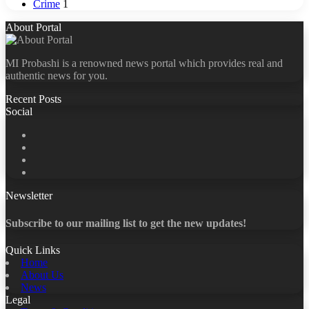
Crime
1
About Portal
MI Probashi is a renowned news portal which provides real and
authentic news for you.
Recent Posts
Social
Facebook
X
LinkedIn
YouTube
Newsletter
Subscribe to our mailing list to get the new updates!
Quick Links
Home
About Us
News
Legal