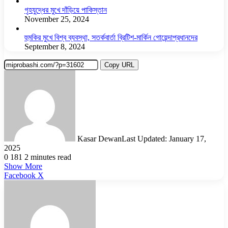
গৃহযুদ্ধের মুখে দাঁড়িয়ে পাকিস্তান
November 25, 2024
হুমকির মুখে বিশ্ব ব্যবস্থা, সতর্কবার্তা ব্রিটিশ-মার্কিন গোয়েন্দাপ্রধানদের
September 8, 2024
Copy URL
Kasar Dewan
Last Updated: January 17,
2025
0
181
2 minutes read
Show More
LinkedIn
Pinterest
Reddit
WhatsApp
Telegram
Viber
Share
Facebook
X
via
Email