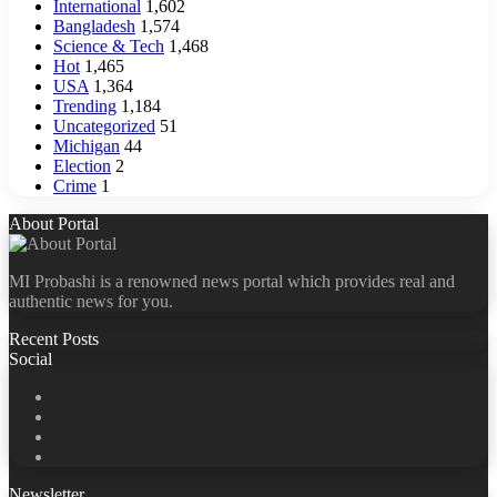
International
1,602
Bangladesh
1,574
Science & Tech
1,468
Hot
1,465
USA
1,364
Trending
1,184
Uncategorized
51
Michigan
44
Election
2
Crime
1
About Portal
MI Probashi is a renowned news portal which provides real and
authentic news for you.
Recent Posts
Social
Facebook
X
LinkedIn
YouTube
Newsletter