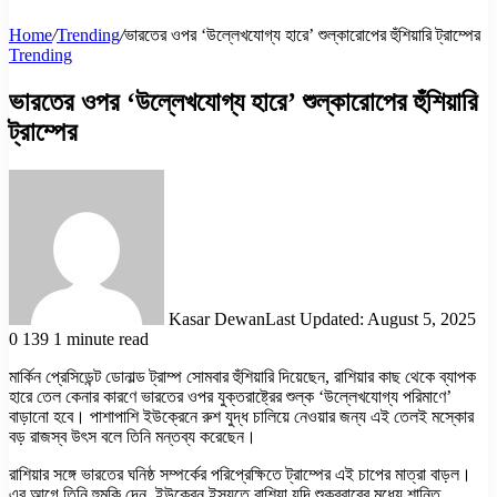
Home
/
Trending
/
ভারতের ওপর ‘উল্লেখযোগ্য হারে’ শুল্কারোপের হুঁশিয়ারি ট্রাম্পের
Trending
ভারতের ওপর ‘উল্লেখযোগ্য হারে’ শুল্কারোপের হুঁশিয়ারি
ট্রাম্পের
Kasar Dewan
Last Updated: August 5, 2025
0
139
1 minute read
মার্কিন প্রেসিডেন্ট ডোনাল্ড ট্রাম্প সোমবার হুঁশিয়ারি দিয়েছেন, রাশিয়ার কাছ থেকে ব্যাপক
হারে তেল কেনার কারণে ভারতের ওপর যুক্তরাষ্ট্রের শুল্ক ‘উল্লেখযোগ্য পরিমাণে’
বাড়ানো হবে। পাশাপাশি ইউক্রেনে রুশ যুদ্ধ চালিয়ে নেওয়ার জন্য এই তেলই মস্কোর
বড় রাজস্ব উৎস বলে তিনি মন্তব্য করেছেন।
রাশিয়ার সঙ্গে ভারতের ঘনিষ্ঠ সম্পর্কের পরিপ্রেক্ষিতে ট্রাম্পের এই চাপের মাত্রা বাড়ল।
এর আগে তিনি হুমকি দেন, ইউক্রেন ইস্যুতে রাশিয়া যদি শুক্রবারের মধ্যে শান্তি