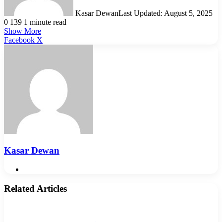
Kasar Dewan
Last Updated: August 5, 2025
0
139
1 minute read
Show More
LinkedIn
Pinterest
Reddit
WhatsApp
Telegram
Viber
Share
Facebook
X
via
Email
Kasar Dewan
Website
Related Articles