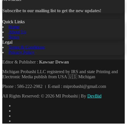
Subscribe to our mailing list to get the new updates!
Quick Links
Home
About Us
News
Legal
Terms & Conditions
Privacy Policy
Editor & Publisher :
Kawsar Dewan
Michigan Probashi LLC registered by IRS and state Printing and
Electronic Media publish from USA 🇺🇸 Michigan
Phone : 586-222-2982 । E-mail : miprobashi@gmail.com
All Rights Reserved: © 2026 MI Probashi | By
DevBid
Facebook
X
LinkedIn
YouTube