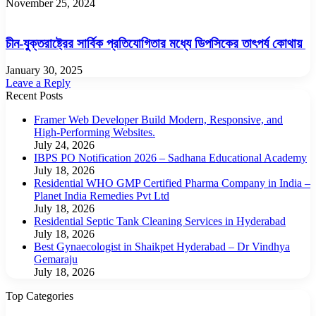
November 25, 2024
চীন-যুক্তরাষ্ট্রের সার্বিক প্রতিযোগিতার মধ্যে ডিপসিকের তাৎপর্য কোথায়
January 30, 2025
Leave a Reply
Recent Posts
Framer Web Developer Build Modern, Responsive, and
High-Performing Websites.
July 24, 2026
IBPS PO Notification 2026 – Sadhana Educational Academy
July 18, 2026
Residential WHO GMP Certified Pharma Company in India –
Planet India Remedies Pvt Ltd
July 18, 2026
Residential Septic Tank Cleaning Services in Hyderabad
July 18, 2026
Best Gynaecologist in Shaikpet Hyderabad – Dr Vindhya
Gemaraju
July 18, 2026
Top Categories