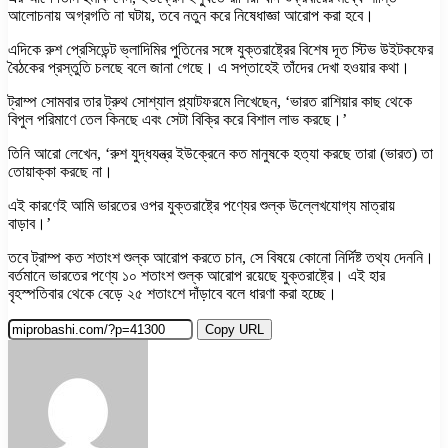
আলোচনায় অগ্রগতি না ঘটায়, তবে নতুন করে নিষেধাজ্ঞা আরোপ করা হবে।
এদিকে রুশ প্রেসিডেন্ট ভ্লাদিমির পুতিনের সঙ্গে যুক্তরাষ্ট্রের বিশেষ দূত স্টিভ উইটকফের
বৈঠকের প্রস্তুতি চলছে বলে জানা গেছে। এ সপ্তাহেই তাঁদের দেখা হওয়ার কথা।
ট্রাম্প সোমবার তার ট্রুথ সোশ্যাল প্ল্যাটফরমে লিখেছেন, ‘ভারত রাশিয়ার কাছ থেকে
বিপুল পরিমাণে তেল কিনছে এবং সেটা বিক্রি করে বিশাল লাভ করছে।’
তিনি আরো লেখেন, ‘রুশ যুদ্ধযন্ত্র ইউক্রেনে কত মানুষকে হত্যা করছে তারা (ভারত) তা
তোয়াক্কা করছে না।
এই কারণেই আমি ভারতের ওপর যুক্তরাষ্ট্রে পণ্যের শুল্ক উল্লেখযোগ্য মাত্রায়
বাড়াব।’
তবে ট্রাম্প কত শতাংশ শুল্ক আরোপ করতে চান, সে বিষয়ে কোনো নির্দিষ্ট তথ্য দেননি।
বর্তমানে ভারতের পণ্যে ১০ শতাংশ শুল্ক আরোপ রয়েছে যুক্তরাষ্ট্রে। এই হার
বৃহস্পতিবার থেকে বেড়ে ২৫ শতাংশে দাঁড়াবে বলে ধারণা করা হচ্ছে।
Copy URL