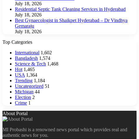
July 18, 2026
Residential Septic Tank Cleaning Services in Hyderabad
July 18, 2026
Best Gynaecologist in Shaikpet Hyderabad – Dr Vindhya
Gemaraju
July 18, 2026
Top Categories
International
1,602
Bangladesh
1,574
Science & Tech
1,468
Hot
1,465
USA
1,364
Trending
1,184
Uncategorized
51
Michigan
44
Election
2
Crime
1
About Portal
MI Probashi is a renowned news portal which provides real and
authentic news for you.