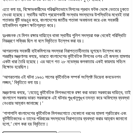
এতে বলা হয়, বিক্ষোভকারীদের পরিকল্পিতভাবে মিশনের প্রধান ফটক ভেঙ্গে ভেতরে ঢুকতে
দেওয়া হয়েছে। স্থানীয় আইন প্রয়োগকারী সংস্থার সদস্যদের উপস্থিতির মধ্যেই তারা
পতাকার খুঁটি ভাঙচুর করে, বাংলাদেশের জাতীয় পতাকা অবমাননা করে এবং সহকারী
হাইকমিশন প্রাঙ্গণ ক্ষতিগ্রস্ত করে।
দুঃখজনক যে মিশন রক্ষার দায়িত্বে থাকা স্থানীয় পুলিশ সদস্যরা শুরু থেকেই পরিস্থিতি
নিয়ন্ত্রণে সক্রিয় ছিল না বলে বিবৃতিতে উল্লেখ করা হয়।
আগরতলায় সহকারী হাইকমিশনের সদস্যরা নিরাপত্তাহীনতায় ভুগছেন উল্লেখ করে
পররাষ্ট্র মন্ত্রণালয় বলছে, ভারতে বাংলাদেশের কূটনৈতিক মিশনের ওপর এই জঘন্য হামলার
একটা ধারা তৈরি হয়েছে। এর আগে গত ২৮ নভেম্বর কলকাতায় একই কায়দায় সহিংস
বিক্ষোভ হয়েছিল।
‘আগরতলার এই ঘটনা ১৯৬১ সালের কূটনৈতিক সম্পর্ক সংশ্লিষ্ট ভিয়েনা কনভেনশন
লঙ্ঘন,’ বিবৃতিতে বলা হয়।
মন্ত্রণালয় বলছে, ‘যেহেতু কূটনৈতিক মিশনগুলোকে রক্ষা করা ভারত সরকারের দায়িত্ব, তাই
বাংলাদেশ সরকার ভারত সরকারকে এই ঘটনার পুঙ্খানুপুঙ্খ তদন্ত করে অবিলম্বে ব্যবস্থা
নেওয়ার আহ্বান জানাচ্ছে।’
‘পাশাপাশি বাংলাদেশের কূটনৈতিক মিশনগুলোতে যেকোনো ধরনের হামলা প্রতিরোধ এবং
কূটনীতিকদের ও তাদের পরিবারের সদস্যদের নিরাপত্তার ব্যবস্থা করার আহ্বান জানানো
হলো,’ যোগ করা হয় বিবৃতিতে।