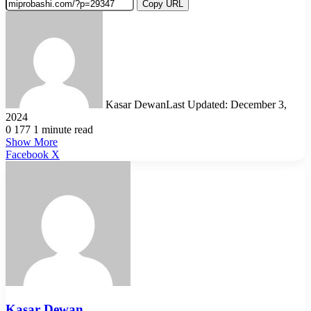
Copy URL
Kasar Dewan
Last Updated: December 3,
2024
0
177
1 minute read
Show More
LinkedIn
Pinterest
Reddit
WhatsApp
Telegram
Viber
Share
Facebook
X
via
Email
Kasar Dewan