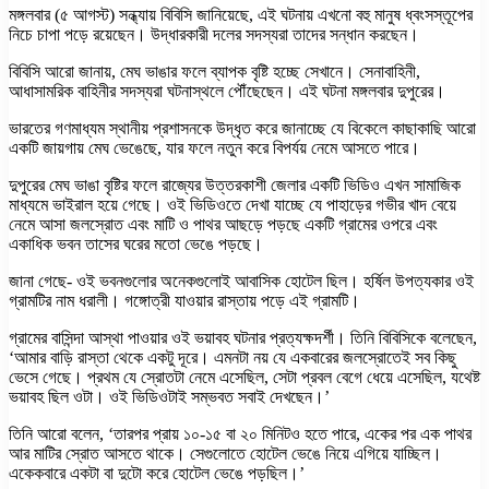
মঙ্গলবার (৫ আগস্ট) সন্ধ্যায় বিবিসি জানিয়েছে, এই ঘটনায় এখনো বহু মানুষ ধ্বংসস্তূপের
নিচে চাপা পড়ে রয়েছেন। উদ্ধারকারী দলের সদস্যরা তাদের সন্ধান করছেন।
বিবিসি আরো জানায়, মেঘ ভাঙার ফলে ব্যাপক বৃষ্টি হচ্ছে সেখানে। সেনাবাহিনী,
আধাসামরিক বাহিনীর সদস্যরা ঘটনাস্থলে পৌঁছেছেন। এই ঘটনা মঙ্গলবার দুপুরের।
ভারতের গণমাধ্যম স্থানীয় প্রশাসনকে উদ্ধৃত করে জানাচ্ছে যে বিকেলে কাছাকাছি আরো
একটি জায়গায় মেঘ ভেঙেছে, যার ফলে নতুন করে বিপর্যয় নেমে আসতে পারে।
দুপুরের মেঘ ভাঙা বৃষ্টির ফলে রাজ্যের উত্তরকাশী জেলার একটি ভিডিও এখন সামাজিক
মাধ্যমে ভাইরাল হয়ে গেছে। ওই ভিডিওতে দেখা যাচ্ছে যে পাহাড়ের গভীর খাদ বেয়ে
নেমে আসা জলস্রোত এবং মাটি ও পাথর আছড়ে পড়ছে একটি গ্রামের ওপরে এবং
একাধিক ভবন তাসের ঘরের মতো ভেঙে পড়ছে।
জানা গেছে- ওই ভবনগুলোর অনেকগুলোই আবাসিক হোটেল ছিল। হর্ষিল উপত্যকার ওই
গ্রামটির নাম ধরালী। গঙ্গোত্রী যাওয়ার রাস্তায় পড়ে এই গ্রামটি।
গ্রামের বাসিন্দা আস্থা পাওয়ার ওই ভয়াবহ ঘটনার প্রত্যক্ষদর্শী। তিনি বিবিসিকে বলেছেন,
‘আমার বাড়ি রাস্তা থেকে একটু দূরে। এমনটা নয় যে একবারের জলস্রোতেই সব কিছু
ভেসে গেছে। প্রথম যে স্রোতটা নেমে এসেছিল, সেটা প্রবল বেগে ধেয়ে এসেছিল, যথেষ্ট
ভয়াবহ ছিল ওটা। ওই ভিডিওটাই সম্ভবত সবাই দেখছেন।’
তিনি আরো বলেন, ‘তারপর প্রায় ১০-১৫ বা ২০ মিনিটও হতে পারে, একের পর এক পাথর
আর মাটির স্রোত আসতে থাকে। সেগুলোতে হোটেল ভেঙে নিয়ে এগিয়ে যাচ্ছিল।
একেকবারে একটা বা দুটো করে হোটেল ভেঙে পড়ছিল।’