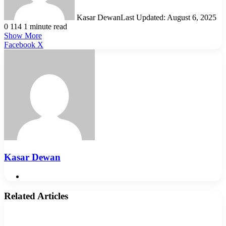
Kasar Dewan
Last Updated: August 6, 2025
0
114
1 minute read
Show More
LinkedIn
Pinterest
Reddit
WhatsApp
Telegram
Viber
Share
Facebook
X
via
Email
Kasar Dewan
Website
Related Articles