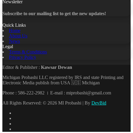
Newsletter
Subscribe to our mailing list to get the new updates!
Quick Links
Home
About Us
News
Legal
Terms & Conditions
Privacy Policy
Editor & Publisher :
Kawsar Dewan
Michigan Probashi LLC registered by IRS and state Printing and
Electronic Media publish from USA 🇺🇸 Michigan
Phone : 586-222-2982 । E-mail : miprobashi@gmail.com
All Rights Reserved: © 2026 MI Probashi | By
DevBid
Facebook
X
LinkedIn
YouTube