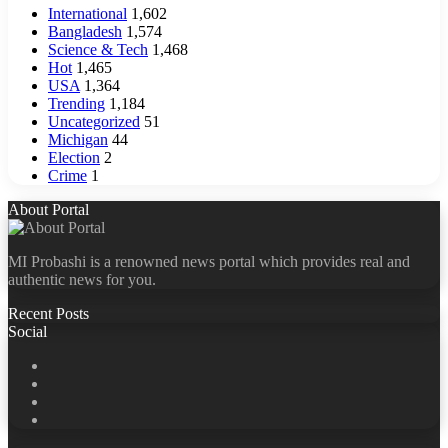
International
1,602
Bangladesh
1,574
Science & Tech
1,468
Hot
1,465
USA
1,364
Trending
1,184
Uncategorized
51
Michigan
44
Election
2
Crime
1
About Portal
MI Probashi is a renowned news portal which provides real and
authentic news for you.
Recent Posts
Social
Facebook
X
LinkedIn
YouTube