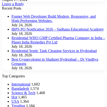
Leave a Reply
Recent Posts
Framer Web Developer Build Modern, Responsive, and
High-Performing Websites.
July 24, 2026
IBPS PO Notification 2026 – Sadhana Educational Academy
July 18, 2026
Residential WHO GMP Certified Pharma Company in India –
Planet India Remedies Pvt Ltd
July 18, 2026
Residential Septic Tank Cleaning Services in Hyderabad
July 18, 2026
Best Gynaecologist in Shaikpet Hyderabad – Dr Vindhya
Gemaraju
July 18, 2026
Top Categories
International
1,602
Bangladesh
1,574
Science & Tech
1,468
Hot
1,465
USA
1,364
Trending
1,184