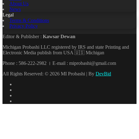
About Us
News
Legal
Terms & Conditions
Privacy Policy
Editor & Publisher :
Kawsar Dewan
Michigan Probashi LLC registered by IRS and state Printing and
Electronic Media publish from USA 🇺🇸 Michigan
Phone : 586-222-2982 । E-mail : miprobashi@gmail.com
All Rights Reserved: © 2026 MI Probashi | By
DevBid
Facebook
X
LinkedIn
YouTube
Back
to
top
button