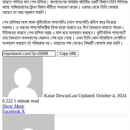
ভারতে পালিয়ে যান শেখ হাসিনা। বাংলাদেশের সামরিক বাহিনীর একটি বিমানে তিনি দিল্লির
কাছে গাজিয়াবাদের হিন্দন বিমান ঘাঁটিতে অবতরণ করেন। এরপর থেকে তিনি কোথায়
আছেন তা আর প্রকাশ পায়নি।
শেখ হাসিনার সঙ্গে থাকা কূটনৈতিক পাসপোর্টও (লাল পাসপোর্ট) বাতিল করে দিয়েছে
সরকার। এ ধরনের পাসপোর্টধারীরা ভিসা ছাড়া ভারতে ৪৫ দিন বৈধভাবে থাকতে পারেন।
ইতিমধ্যে ভারতে শেখ হাসিনা প্রায় ২ মাস ধরে অবস্থান করছেন। কূটনৈতিক পাসপোর্টে
তার বৈধভাবে অবস্থানের মেয়াদও শেষ হয়ে গেছে। এখন তিনি কোন স্ট্যাটাসে দেশটিতে
অবস্থান করছেন তা পরিষ্কার নয়। ভারতের পক্ষ থেকেও বিষয়টি খোলাসা করা হয়নি।
Copy URL
Kasar Dewan
Last Updated: October 4, 2024
0
222
1 minute read
Show More
LinkedIn
Pinterest
Reddit
WhatsApp
Telegram
Viber
Share
Facebook
X
via
Email