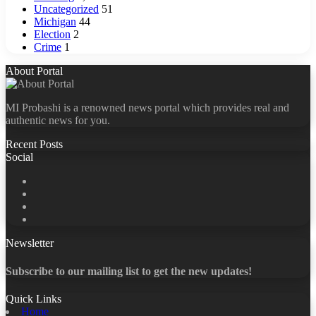
Uncategorized
51
Michigan
44
Election
2
Crime
1
About Portal
MI Probashi is a renowned news portal which provides real and
authentic news for you.
Recent Posts
Social
Facebook
X
LinkedIn
YouTube
Newsletter
Subscribe to our mailing list to get the new updates!
Quick Links
Home