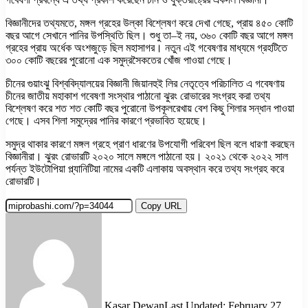
বিজ্ঞানীদের তথ্যমতে, মঙ্গল গ্রহের উল্কা বিশ্লেষণ করে দেখা গেছে, প্রায় ৪৫০ কোটি
বছর আগে সেখানে পানির উপস্থিতি ছিল। শুধু তা–ই নয়, ৩৬০ কোটি বছর আগে মঙ্গল
গ্রহের প্রায় অর্ধেক অংশজুড়ে ছিল মহাসাগর। নতুন এই গবেষণার মাধ্যমে গ্রহটিতে
৩০০ কোটি বছরের পুরোনো এক সমুদ্রসৈকতের খোঁজ পাওয়া গেছে।
চীনের গুয়াংঝু বিশ্ববিদ্যালয়ের বিজ্ঞানী জিয়ানহুই লির নেতৃত্বে পরিচালিত এ গবেষণায়
চীনের জাতীয় মহাকাশ গবেষণা সংস্থার পাঠানো ঝুরং রোভারের সংগ্রহ করা তথ্য
বিশ্লেষণ করে শত শত কোটি বছর পুরোনো উপকূলরেখায় বেশ কিছু শিলার সন্ধান পাওয়া
গেছে। এসব শিলা সমুদ্রের পানির কারণে প্রভাবিত হয়েছে।
সমুদ্র থাকার কারণে মঙ্গল গ্রহে প্রাণ ধারণের উপযোগী পরিবেশ ছিল বলে ধারণা করছেন
বিজ্ঞানীরা। ঝুরং রোভারটি ২০২০ সালে মঙ্গলে পাঠানো হয়। ২০২১ থেকে ২০২২ সাল
পর্যন্ত ইউটোপিয়া প্ল্যানিটিয়া নামের একটি এলাকায় অবস্থান করে তথ্য সংগ্রহ করে
রোভারটি।
Copy URL
Kasar Dewan
Last Updated: February 27,