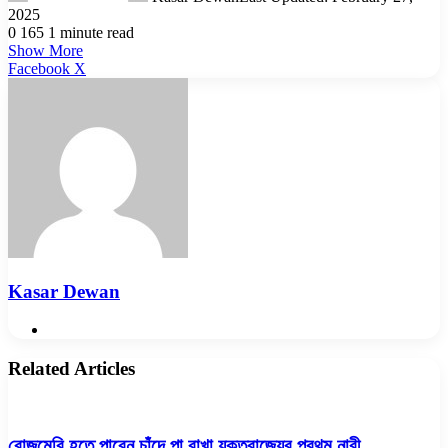
2025
0
165
1 minute read
Show More
LinkedIn
Pinterest
Reddit
WhatsApp
Telegram
Viber
Share
Facebook
X
via
Email
Kasar Dewan
Website
Related Articles
রোজমেরি হতে পারেন চাঁদে পা রাখা যুক্তরাজ্যের প্রথম নারী