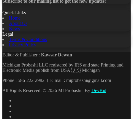
Subscribe to our mailing list to get the new updates!
Quick Links
Home
About Us
News
Legal
Terms & Conditions
Privacy Policy
Editor & Publisher :
Kawsar Dewan
Michigan Probashi LLC registered by IRS and state Printing and
Electronic Media publish from USA 🇺🇸 Michigan
Phone : 586-222-2982 । E-mail : miprobashi@gmail.com
All Rights Reserved: © 2026 MI Probashi | By
DevBid
Facebook
X
LinkedIn
YouTube
Back
to