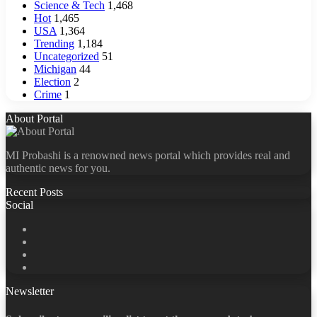
Science & Tech
1,468
Hot
1,465
USA
1,364
Trending
1,184
Uncategorized
51
Michigan
44
Election
2
Crime
1
About Portal
MI Probashi is a renowned news portal which provides real and
authentic news for you.
Recent Posts
Social
Facebook
X
LinkedIn
YouTube
Newsletter