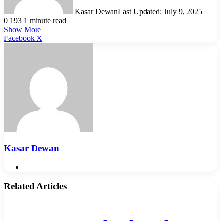
Kasar Dewan
Last Updated: July 9, 2025
0
193
1 minute read
Show More
LinkedIn
Pinterest
Reddit
WhatsApp
Telegram
Viber
Share
Facebook
X
via
Email
Kasar Dewan
Website
Related Articles