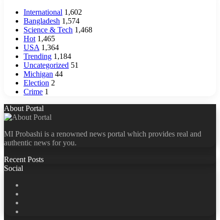
International
1,602
Bangladesh
1,574
Science & Tech
1,468
Hot
1,465
USA
1,364
Trending
1,184
Uncategorized
51
Michigan
44
Election
2
Crime
1
About Portal
MI Probashi is a renowned news portal which provides real and
authentic news for you.
Recent Posts
Social
Facebook
X
LinkedIn
YouTube