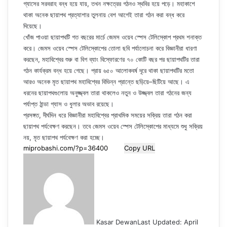
গ্যাসের সরবরাহ বন্ধ হয়ে যায়, তখন নক্ষত্রের গঠনও স্থবির হয়ে পড়ে। মহাকাশে
থাকা অনেক ছায়াপথ প্রত্যাশার তুলনায় বেশ আগেই তারা গঠন করা বন্ধ করে
দিয়েছে।
খোঁজ পাওয়া ছায়াপথটি গত বছরের মার্চে জেমস ওয়েব স্পেস টেলিস্কোপ প্রথম শনাক্ত
করে। জেমস ওয়েব স্পেস টেলিস্কোপের তোলা ছবি পর্যালোচনা করে বিজ্ঞানীরা ধারণা
করছেন, মহাবিশ্বের শুরু বা বিগ ব্যাং বিস্ফোরণের ৭০ কোটি বছর পর ছায়াপথটির তারা
গঠন কার্যক্রম বন্ধ হয়ে গেছে। প্রায় ৬৫০ আলোকবর্ষ দূরে থাকা ছায়াপথটির মতো
আরও অনেক মৃত ছায়াপথ মহাবিশ্বের বিভিন্ন প্রান্তে ছড়িয়ে–ছিটিয়ে আছে। এ
ধরনের ছায়াপথগুলোয় অনুজ্জ্বল তারা থাকলেও নতুন ও উজ্জ্বল তারা গঠনের জন্য
পর্যাপ্ত ঠান্ডা গ্যাস ও ধুলার অভাব রয়েছে।
প্রসঙ্গত, দীর্ঘদিন ধরে বিজ্ঞানীরা মহাবিশ্বের প্রাথমিক সময়ের সক্রিয় তারা গঠন করা
ছায়াপথ পর্যবেক্ষণ করছেন। তবে জেমস ওয়েব স্পেস টেলিস্কোপের মাধ্যমে শুধু সক্রিয়
নয়, মৃত ছায়াপথ পর্যবেক্ষণ করা হচ্ছে।
Copy URL
Kasar Dewan
Last Updated: April