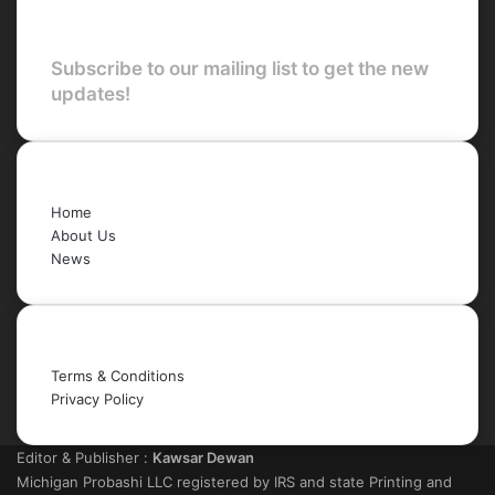
Newsletter
Subscribe to our mailing list to get the new
updates!
Quick Links
Home
About Us
News
Legal
Terms & Conditions
Privacy Policy
Editor & Publisher :
Kawsar Dewan
Michigan Probashi LLC registered by IRS and state Printing and