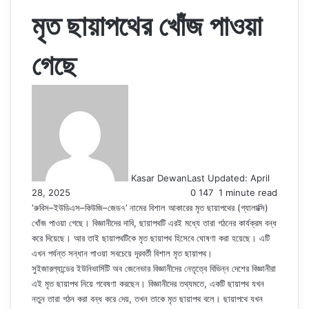
মৃত ছায়াপথের খোঁজ পাওয়া
গেছে
Kasar Dewan
Last Updated: April
28, 2025
0
147
1 minute read
‘রুবিস–ইউডিএস–কিউজি–জেড৭’ নামের বিশাল আকারের মৃত ছায়াপথের (গ্যালাক্সি)
খোঁজ পাওয়া গেছে। বিজ্ঞানীদের দাবি, ছায়াপথটি এরই মধ্যে তারা গঠনের কার্যক্রম বন্ধ
করে দিয়েছে। আর তাই ছায়াপথটিকে মৃত ছায়াপথ হিসেবে ঘোষণা করা হয়েছে। এটি
এখন পর্যন্ত সন্ধান পাওয়া সবচেয়ে দূরবর্তী বিশাল মৃত ছায়াপথ।
সুইজারল্যান্ডের ইউনিভার্সিটি অব জেনেভার বিজ্ঞানীদের নেতৃত্বে বিভিন্ন দেশের বিজ্ঞানীরা
এই মৃত ছায়াপথ নিয়ে গবেষণা করছেন। বিজ্ঞানীদের তথ্যমতে, একটি ছায়াপথ যখন
নতুন তারা গঠন করা বন্ধ করে দেয়, তখন তাকে মৃত ছায়াপথ বলে। ছায়াপথে যখন