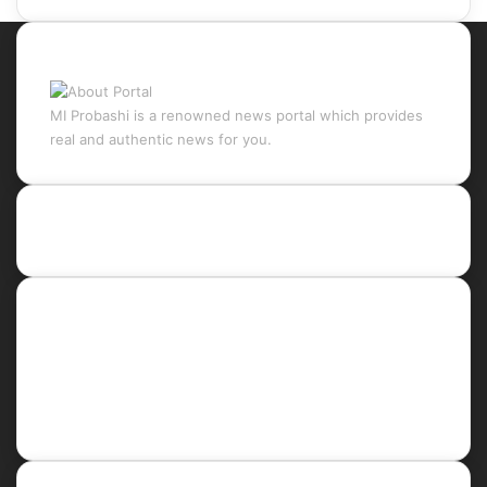
About Portal
MI Probashi is a renowned news portal which provides
real and authentic news for you.
Recent Posts
Social
Facebook
X
LinkedIn
YouTube