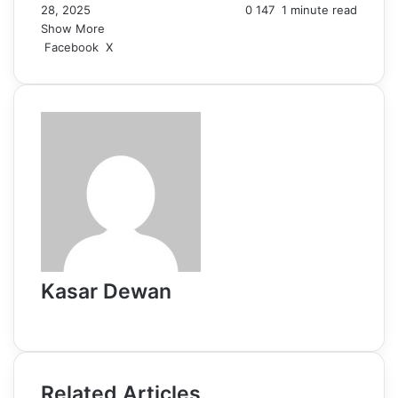
28, 2025
0
147
1 minute read
Show More
LinkedIn
Pinterest
Reddit
WhatsApp
Telegram
Viber
Share
Facebook
X
via
Email
Kasar Dewan
Website
Related Articles