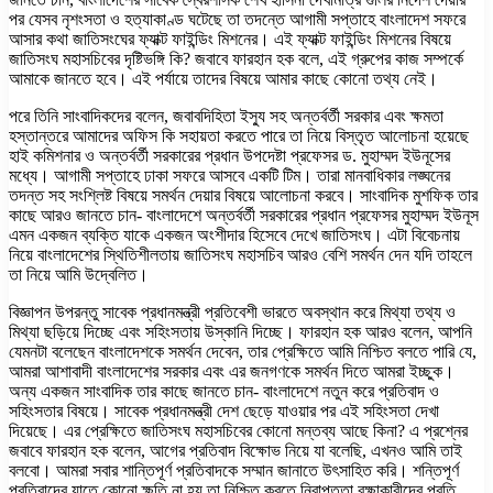
পর যেসব নৃশংসতা ও হত্যাকাণ্ড ঘটেছে তা তদন্তে আগামী সপ্তাহে বাংলাদেশ সফরে
আসার কথা জাতিসংঘের ফ্যাক্ট ফাইন্ডিং মিশনের। এই ফ্যাক্ট ফাইন্ডিং মিশনের বিষয়ে
জাতিসংঘ মহাসচিবের দৃষ্টিভঙ্গি কি? জবাবে ফারহান হক বলে, এই গ্রুপের কাজ সম্পর্কে
আমাকে জানতে হবে। এই পর্যায়ে তাদের বিষয়ে আমার কাছে কোনো তথ্য নেই।
পরে তিনি সাংবাদিকদের বলেন, জবাবদিহিতা ইস্যু সহ অন্তর্বর্তী সরকার এবং ক্ষমতা
হস্তান্তরে আমাদের অফিস কি সহায়তা করতে পারে তা নিয়ে বিস্তৃত আলোচনা হয়েছে
হাই কমিশনার ও অন্তর্বর্তী সরকারের প্রধান উপদেষ্টা প্রফেসর ড. মুহাম্মদ ইউনূসের
মধ্যে। আগামী সপ্তাহে ঢাকা সফরে আসবে একটি টিম। তারা মানবাধিকার লঙ্ঘনের
তদন্ত সহ সংশ্লিষ্ট বিষয়ে সমর্থন দেয়ার বিষয়ে আলোচনা করবে। সাংবাদিক মুশফিক তার
কাছে আরও জানতে চান- বাংলাদেশে অন্তর্বর্তী সরকারের প্রধান প্রফেসর মুহাম্মদ ইউনূস
এমন একজন ব্যক্তি যাকে একজন অংশীদার হিসেবে দেখে জাতিসংঘ। এটা বিবেচনায়
নিয়ে বাংলাদেশের স্থিতিশীলতায় জাতিসংঘ মহাসচিব আরও বেশি সমর্থন দেন যদি তাহলে
তা নিয়ে আমি উদ্বেলিত।
বিজ্ঞাপন উপরন্তু সাবেক প্রধানমন্ত্রী প্রতিবেশী ভারতে অবস্থান করে মিথ্যা তথ্য ও
মিথ্যা ছড়িয়ে দিচ্ছে এবং সহিংসতায় উস্কানি দিচ্ছে। ফারহান হক আরও বলেন, আপনি
যেমনটা বলেছেন বাংলাদেশকে সমর্থন দেবেন, তার প্রেক্ষিতে আমি নিশ্চিত বলতে পারি যে,
আমরা আশাবাদী বাংলাদেশের সরকার এবং এর জনগণকে সমর্থন দিতে আমরা ইচ্ছুক।
অন্য একজন সাংবাদিক তার কাছে জানতে চান- বাংলাদেশে নতুন করে প্রতিবাদ ও
সহিংসতার বিষয়ে। সাবেক প্রধানমন্ত্রী দেশ ছেড়ে যাওয়ার পর এই সহিংসতা দেখা
দিয়েছে। এর প্রেক্ষিতে জাতিসংঘ মহাসচিবের কোনো মন্তব্য আছে কিনা? এ প্রশ্নের
জবাবে ফারহান হক বলেন, আগের প্রতিবাদ বিক্ষোভ নিয়ে যা বলেছি, এখনও আমি তাই
বলবো। আমরা সবার শান্তিপূর্ণ প্রতিবাদকে সম্মান জানাতে উৎসাহিত করি। শন্তিপূর্ণ
প্রতিবাদের যাতে কোনো ক্ষতি না হয় তা নিশ্চিত করতে নিরাপত্তা রক্ষাকারীদের প্রতি