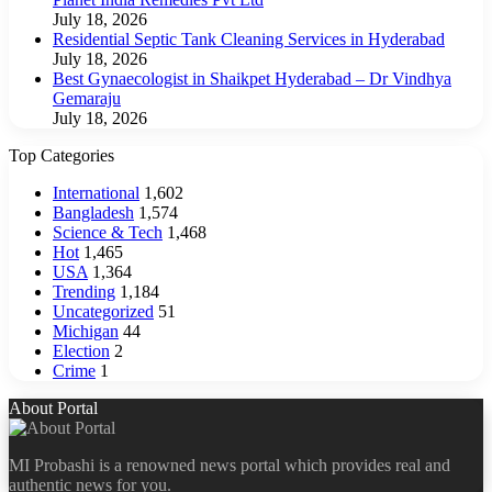
July 18, 2026
Residential Septic Tank Cleaning Services in Hyderabad
July 18, 2026
Best Gynaecologist in Shaikpet Hyderabad – Dr Vindhya
Gemaraju
July 18, 2026
Top Categories
International
1,602
Bangladesh
1,574
Science & Tech
1,468
Hot
1,465
USA
1,364
Trending
1,184
Uncategorized
51
Michigan
44
Election
2
Crime
1
About Portal
MI Probashi is a renowned news portal which provides real and
authentic news for you.