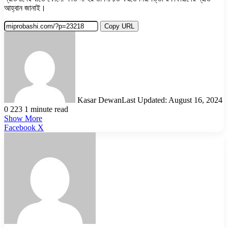
আহ্বান জানাই।
Copy URL
Kasar Dewan
Last Updated: August 16, 2024
0
223
1 minute read
Show More
LinkedIn
Pinterest
Reddit
WhatsApp
Telegram
Viber
Share
Facebook
X
via
Email