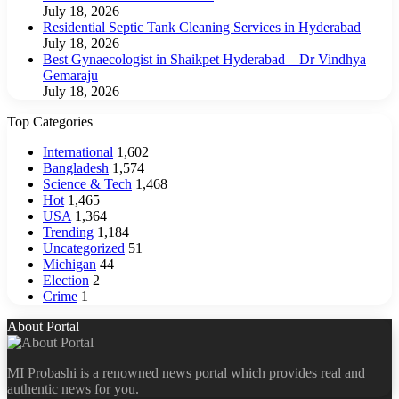
July 18, 2026
Residential Septic Tank Cleaning Services in Hyderabad
July 18, 2026
Best Gynaecologist in Shaikpet Hyderabad – Dr Vindhya
Gemaraju
July 18, 2026
Top Categories
International
1,602
Bangladesh
1,574
Science & Tech
1,468
Hot
1,465
USA
1,364
Trending
1,184
Uncategorized
51
Michigan
44
Election
2
Crime
1
About Portal
MI Probashi is a renowned news portal which provides real and
authentic news for you.