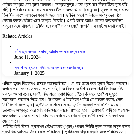
সেন্টারে আশ্রয় নেন নুরুল আবছার। আশ্রয়কেন্দ্র থেকে প্রায় দুই কিলোমিটার দূরে তাঁর
বাড়ি। পরিবারের আরও ছয় সদস্যের ঠিকানা এখন এ আশ্রয়কেন্দ্র। নুরুল আবছার বলেন,
তিন দিন আগে আমাদের ঘরবাড়ি ডুবে যায়। দু’দিন আগে পরিবারের সদস্যদের নিয়ে
কোনো রকমে শেল্টারে এসে আশ্রয় নিয়েছি। একটি কক্ষে আরও অনেক বন্যাকবলিত
মানুষের সঙ্গে থাকছি। দু’দিন ধরে একটি দানাও পেটে পড়েনি। সবারই অবস্থা একই।
Related Articles
ফাঁসছেন দলের নেতারা, আনার হত্যায় নতুন মোড়
June 11, 2024
স্বা গ ত ২০২৫ নির্বাচন-সংস্কার দ্বৈরথের বছর
January 1, 2025
এদিকে ত্রাণ বিতরণেও রয়েছে সমন্বয়হীনতা। যে যার মতো করে ত্রাণ বিতরণ করছেন।
এখানে প্রশাসনের তেমন উদ্যোগ নেই। এ বিষয়ে দুর্যোগ ব্যবস্থাপনা বিশেষজ্ঞ নঈম
গওহার ওয়ারা বলেন, সবাই নিজ হাতে ত্রাণ দিতে চাইলে কীভাবে হবে? এ মুহূর্তে
সরকারকে পদক্ষেপ নিতে হবে। উপজেলা ও ইউনিয়ন পর্যায়ে কে কাজটা করবে, সেটা
নির্ধারিত থাকতে হবে। ইউনিয়ন কাঠামোর মধ্যে দুর্যোগ ব্যবস্থাপনা কমিটি আছে।
তরুণদের সম্পৃক্ত করে সেই কাঠামোকে কাজে লাগাতে হবে। ত্রাণবাহী গাড়িকে প্রশাসন
এক জায়গায় করতে পারে। তার পর যেখানে ত্রাণের চাহিদা বেশি, সেখানে বিতরণ করা
যেতে পারে।
পার্টিসিপেটরি রিসার্চ অ্যাকশন নেটওয়ার্কের (প্রান) প্রধান নির্বাহী নুরুল আলম মাসুদ বলেন,
প্রাথমিক চ্যালেঞ্জ উদ্ধারকাজ পরিচালনা। পূর্বাঞ্চলের মানুষে বন্যার সঙ্গে পরিচিত নন।