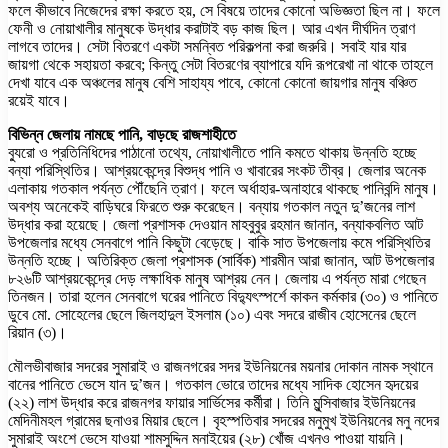
ফলে কীভাবে নিজেদের রক্ষা করতে হয়, সে বিষয়ে তাদের কোনো অভিজ্ঞতা ছিল না। ফলে
ফেনী ও নোয়াখালীর মানুষকে উদ্ধার করাটাই বড় কাজ ছিল। আর এখন দীর্ঘদিন ত্রাণ
লাগবে তাদের। সেটা বিতরণে একটা সমন্বিত পরিকল্পনা করা জরুরি। সবাই যার যার
জায়গা থেকে সহায়তা করবে; কিন্তু সেটা বিতরণের ব্যাপারে যদি রূপরেখা না থাকে তাহলে
দেখা যাবে এক অঞ্চলের মানুষ বেশি সাহায্য পাবে, কোনো কোনো জায়গার মানুষ বঞ্চিত
রয়েই যাবে।
বিভিন্ন জেলায় নামছে পানি, বাড়ছে রাজশাহীতে
ব্যুরো ও প্রতিনিধিদের পাঠানো তথ্যে, নোয়াখালীতে পানি কমতে থাকায় উন্নতি হচ্ছে
বন্যা পরিস্থিতির। আশ্রয়কেন্দ্রে বিশুদ্ধ পানি ও খাবারের সংকট তীব্র। জেলার অনেক
এলাকায় গতকাল পর্যন্ত পৌঁছেনি ত্রাণ। ফলে অর্ধাহার-অনাহারে থাকছে পানিবন্দি মানুষ।
অবশ্য অনেকেই বাড়িঘরে ফিরতে শুরু করেছেন। বন্যায় গতকাল নতুন দু’জনের লাশ
উদ্ধার করা হয়েছে। জেলা প্রশাসক দেওয়ান মাহবুবুর রহমান জানান, বন্যাকবলিত আট
উপজেলার মধ্যে সেনবাগে পানি কিছুটা বেড়েছে। বাকি সাত উপজেলায় কমে পরিস্থিতির
উন্নতি হচ্ছে। অতিরিক্ত জেলা প্রশাসক (সার্বিক) শারমীন আরা জানান, আট উপজেলার
৮২৬টি আশ্রয়কেন্দ্রে দেড় লক্ষাধিক মানুষ আশ্রয় নেন। জেলায় এ পর্যন্ত মারা গেছেন
তিনজন। তারা হলেন সেনবাগে ঘরের পানিতে বিদ্যুৎস্পর্শে কাকন কর্মকার (৩০) ও পানিতে
ডুবে মো. সোহেলের ছেলে জিলহাদুল ইসলাম (১০) এবং সদরে রাজীব হোসেনের ছেলে
রিয়ান (৩)।
মৌলভীবাজার সদরের সুমারাই ও রাজনগরের সদর ইউনিয়নের ময়নার দোকান নামক স্থানে
বানের পানিতে ভেসে যান দু’জন। গতকাল ভোরে তাদের মধ্যে সাদিক হোসেন হৃদয়ের
(২২) লাশ উদ্ধার করে রাজনগর ফায়ার সার্ভিসের কর্মীরা। তিনি মুন্সিবাজার ইউনিয়নের
মেদিনীমহল গ্রামের ছনাওর মিয়ার ছেলে। বৃহস্পতিবার সদরের মনুমুখ ইউনিয়নের মনু নদের
সুমারাই অংশে ভেসে যাওয়া শামসুদ্দিন মনাইয়ের (২৮) খোঁজ এখনও পাওয়া যায়নি।