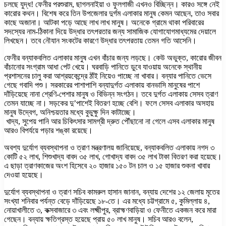
চলছে যুদ্ধ! ফেনীর পরশুরাম, ছাগলনাইয়া ও ফুলগাজী এখনও বিচ্ছিন্ন। কারও সঙ্গে নেই
কারোর কথন। বিশেষ করে তিন উপজেলার দুর্গম এলাকার মানুষ কেমন আছেন, তাও সবার
কাছে অজানা। আটকা পড়ে আছে লাখ লাখ মানুষ। অনেকে গ্রামে থাকা পরিবারের
সদস্যের নাম-ঠিকানা দিয়ে উদ্ধার তৎপরতার জন্য সামাজিক যোগাযোগমাধ্যমের দেয়ালে
লিখছেন। তবে নৌযান সংকটের কারণে উদ্ধার তৎপরতায় তেমন গতি আসেনি।
ফেনীর বন্যাকবলিত এলাকার মানুষ এখন বাঁচার জন্য লড়ছে। কেউ অভুক্ত, কারোর জীবন
বাঁচানোর সংগ্রাম আধা পেট খেয়ে। ঘরবাড়ি পানিতে ডুবে যাওয়ায় অনেকে স্থানীয়
প্রশাসনের চালু করা আশ্রয়কেন্দ্রে ঠাঁই নিয়েও পাচ্ছে না খাবার। বন্যার পানিতে ভেসে
গেছে গবাদি পশু। সরকারের পাশাপাশি বন্যাদুর্গত এলাকায় বানভাসি মানুষের পাশে
দাঁড়িয়েছে নানা শ্রেণি-পেশার মানুষ ও বিভিন্ন সংগঠন। তবে দুর্গত এলাকায় সেসব ত্রাণ
তেমন যাচ্ছে না। সড়কের দু’পাশেই বিতরণ হচ্ছে বেশি। ফলে সেসব এলাকার অসহায়
মানুষ উদ্বেগ, অনিশ্চয়তার মধ্যে বুভুক্ষু দিন কাটাচ্ছে।
খাদ্য, সুপেয় পানি আর চিকিৎসার সামগ্রী দ্রুত পৌঁছানো না গেলে এসব এলাকার মানুষ
আরও বিপর্যয়ে পড়ার শঙ্কা রয়েছে।
অবশ্য দুর্যোগ ব্যবস্থাপনা ও ত্রাণ মন্ত্রণালয় জানিয়েছে, বন্যাকবলিত এলাকায় নগদ ৩
কোটি ৫২ লাখ, শিশুখাদ্য বাবদ ৩৫ লাখ, গোখাদ্য বাবদ ৩৫ লাখ টাকা বিতরণ করা হয়েছে।
এ ছাড়া ত্রাণকাজের অংশ হিসেবে ২০ হাজার ১৫০ টন চাল ও ১৫ হাজার শুকনা খাবার
দেওয়া হয়েছে।
দুর্যোগ ব্যবস্থাপনা ও ত্রাণ সচিব কামরুল হাসান জানান, বন্যায় দেশের ১২ জেলায় মৃতের
সংখ্যা শনিবার পর্যন্ত বেড়ে দাঁড়িয়েছে ১৮-তে। এর মধ্যে চট্টগ্রামে ৫, কুমিল্লায় ৪,
নোয়াখালীতে ৩, কক্সবাজারে ৩ এবং লক্ষ্মীপুর, ব্রাহ্মণবাড়িয়া ও ফেনীতে একজন করে মারা
গেছেন। বন্যায় ক্ষতিগ্রস্ত হয়েছে প্রায় ৫০ লাখ মানুষ। সচিব আরও বলেন,