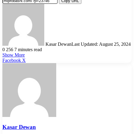
Copy URL
Kasar Dewan
Last Updated: August 25, 2024
0
256
7 minutes read
Show More
LinkedIn
Pinterest
Reddit
WhatsApp
Telegram
Viber
Share
Facebook
X
via
Email
Kasar Dewan