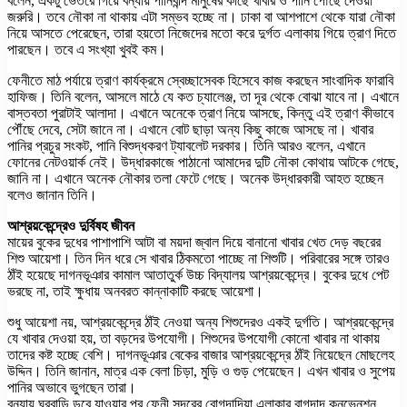
বলেন, একটু ভেতরে গিয়ে বন্যায় পানিবন্দি মানুষের কাছে খাবার ও পানি পৌঁছে দেওয়া
জরুরি। তবে নৌকা না থাকায় এটা সম্ভব হচ্ছে না। ঢাকা বা আশপাশে থেকে যারা নৌকা
নিয়ে আসতে পেরেছেন, তারা হয়তো নিজেদের মতো করে দুর্গত এলাকায় গিয়ে ত্রাণ দিতে
পারছেন। তবে এ সংখ্যা খুবই কম।
ফেনীতে মাঠ পর্যায়ে ত্রাণ কার্যক্রমে স্বেচ্ছাসেবক হিসেবে কাজ করছেন সাংবাদিক ফারাবি
হাফিজ। তিনি বলেন, আসলে মাঠে যে কত চ্যালেঞ্জ, তা দূর থেকে বোঝা যাবে না। এখানে
বাস্তবতা পুরাটাই আলাদা। এখানে অনেকে ত্রাণ নিয়ে আসছে, কিন্তু এই ত্রাণ কীভাবে
পৌঁছে দেবে, সেটা জানে না। এখানে বোট ছাড়া অন্য কিছু কাজে আসছে না। খাবার
পানির প্রচুর সংকট, পানি বিশুদ্ধকরণ ট্যাবলেট দরকার। তিনি আরও বলেন, এখানে
ফোনের নেটওয়ার্ক নেই। উদ্ধারকাজে পাঠানো আমাদের দুটি নৌকা কোথায় আটকে গেছে,
জানি না। এখানে অনেক নৌকার তলা ফেটে গেছে। অনেক উদ্ধারকারী আহত হচ্ছেন
বলেও জানান তিনি।
আশ্রয়কেন্দ্রেও দুর্বিষহ জীবন
মায়ের বুকের দুধের পাশাপাশি আটা বা ময়দা জ্বাল দিয়ে বানানো খাবার খেত দেড় বছরের
শিশু আয়েশা। তিন দিন ধরে সে খাবার ঠিকমতো পাচ্ছে না শিশুটি। পরিবারের সঙ্গে তারও
ঠাঁই হয়েছে দাগনভূঞার কামাল আতাতুর্ক উচ্চ বিদ্যালয় আশ্রয়কেন্দ্রে। বুকের দুধে পেট
ভরছে না, তাই ক্ষুধায় অনবরত কান্নাকাটি করছে আয়েশা।
শুধু আয়েশা নয়, আশ্রয়কেন্দ্রে ঠাঁই নেওয়া অন্য শিশুদেরও একই দুর্গতি। আশ্রয়কেন্দ্রে
যে খাবার দেওয়া হয়, তা বড়দের উপযোগী। শিশুদের উপযোগী কোনো খাবার না থাকায়
তাদের কষ্ট হচ্ছে বেশি। দাগনভূঞার বেকের বাজার আশ্রয়কেন্দ্রে ঠাঁই নিয়েছেন মোছলেহ
উদ্দিন। তিনি জানান, মাত্র এক বেলা চিড়া, মুড়ি ও গুড় পেয়েছেন। এখন খাবার ও সুপেয়
পানির অভাবে ভুগছেন তারা।
বন্যায় ঘরবাড়ি ডুবে যাওয়ার পর ফেনী সদরের বোগদাদিয়া এলাকার বাগদাদ কনভেনশন