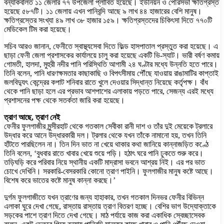
বন্যাকবলিত ১১ জেলার ৭৭ উপজেলা প্লাবিত হয়েছে। ইউনিয়ন ও পৌরসভা ক্ষতিগ্রস্ত
হয়েছে ৫৮৭টি। ১১ জেলায় এখন পানিবন্দি আছে ৯ লাখ ৪৪ হাজারের বেশি মানুষ।
ক্ষতিগ্রস্তের সংখ্যা ৪৯ লাখ ৩৮ হাজার ১৫৯। ক্ষতিগ্রস্তদের চিকিৎসা দিতে ৭৭০টি
মেডিকেল টিম করা হয়েছে।
সচিব আরও জানান, ফেনীতে স্বাস্থ্যসেবা দিতে ফিল্ড হাসপাতাল প্রস্তুত করা হয়েছে। এ
ছাড়া ফেনী জেলা প্রশাসকের কার্যালয়ে চালু করা হয়েছে একটি ভি-স্যাট। ভারী বর্ষণ কমায়
গোমতী, হালদা, মুহুরী নদীর পানি পরিস্থিতি আগামী ২৪ ঘণ্টার মধ্যে উন্নতি হতে পারে।
তিনি বলেন, পানি ধারণক্ষমতার কাছাকাছি ও বিপৎসীমায় পৌঁছে যাওয়ায় রাঙামাটির কাপ্তাই
জলবিদ্যুৎ কেন্দ্রের কপাট শনিবার রাতে খুলে দেওয়ার সিদ্ধান্ত নিয়েছে কর্তৃপক্ষ। বাঁধ
থেকে পানি ছাড়া হলে এর প্রভাব আশপাশের এলাকায় পড়তে পারে, সেজন্য এরই মধ্যে
প্রশাসনের পক্ষ থেকে সতর্কতা জারি করা হয়েছে।
ত্রাণ আছে, ত্রাণ নেই
ফেনীর ফুলগাজীর মুন্সীরহাট থেকে গতকাল সেবীকা রানী দাশ ও তাঁর দুই মেয়েকে ট্রলারে
উদ্ধার করে আনে উদ্ধারকারী দল। ট্রলার থেকে যখন তাঁকে নামানো হয়, তখন তিনি
হাঁটতে পারছিলেন না। তিন দিন ভাত না খেয়ে থাকার কথা জানিয়ে কান্নাজড়িত কণ্ঠে
তিনি বলেন, ‘বুধবার রাতে খাবার খেয়ে শুয়ে পড়ি। হঠাৎ ঘরে পানি ঢুকতে শুরু করে।
তড়িঘড়ি করে পরিবার নিয়ে স্থানীয় একটি মাদ্রাসা ভবনে আশ্রয় নিই। এর পর ভাত
চোখে দেখিনি। সরকারি-বেসরকারি কোনো ত্রাণ পাইনি। ফুলগাজীর মানুষ কষ্টে আছে।
বিশেষ করে ভাতের কষ্টে মানুষ কান্না করছে।’
দুর্গম ফুলগাজীতে যখন ত্রাণের জন্য হাহাকার, তখন গতকাল দিনভর ফেনীর বিভিন্ন
এলাকা ঘুরে দেখা গেছে, রাস্তায় রাস্তায় ত্রাণ বিতরণ হচ্ছে। বেশির ভাগ উদ্যোক্তাকে
সড়কের পাশে ত্রাণ দিতে দেখা গেছে। মাঠ পর্যায়ে কাজ করা একাধিক স্বেচ্ছাসেবক