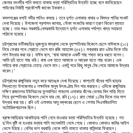
জেলার নদনদীর পানি কমতে থাকায় বন্যা পরিস্থিতির উন্নতি হচ্ছে বলে জানিয়েছেন
পাউবোর নির্বাহী প্রকৌশলী জাবেদ ইকবাল।
কমলগঞ্জের ধলাই নদীর পানিও কমছে। তবে দুর্গত এলাকায় খাবার ও বিশুদ্ধ পানির সংকট
দেখা দিয়েছে। উপজেলা প্রশাসন জানায়, নৌকা সংকটের কারণে ত্রাণ বিতরণ ব্যাহত
হচ্ছে। তার পরও সরকারি-বেসরকারি উদ্যোগে দুর্গত এলাকায় পর্যাপ্ত খাদ্য সহায়তা
পাঠানো হয়েছে।
চট্টগ্রামের ফটিকছড়ির ভূজপুরে মাদ্রাসা থেকে বৃহস্পতিবার বিকেলে ছেলে নাঈমকে (১০)
নিয়ে ফেরার পথে স্রোতে ভেসে যান রজি আহমেদ (৫৫)। শুক্রবার রাত ৯টার দিকে তাঁর
লাশ উদ্ধার করা হয়। নাঈম বলে, ‘বাবা আমাকে একটি গাছ শক্ত করে ধরতে বলেন।
আমি দুই হাতে গাছ ধরি। বাবা এক হাতে আমাকে ও আরেক হাতে গাছ ধরেন। এক
পর্যায়ে বাবা স্রোতের তোড়ে ভেসে যান। একটু পরে কিছু মানুষ টের পেয়ে আমাকে উদ্ধার
করেন।’
চট্টগ্রামের রাঙ্গুনিয়ায় নতুন করে আতঙ্ক দেখা দিয়েছে। কাপ্তাই বাঁধের পানি ছাড়ার
সিদ্ধান্তে উপজেলার ৫ লক্ষাধিক মানুষ উৎকণ্ঠায় দিন পার করছেন। এদিকে রাঙ্গুনিয়ার
দক্ষিণ রাজানগর ইউনিয়নের ফুলবাগিচা গাবতলা এলাকায় বাঁশের ভেলায় বিল পাড়ি দিতে
গিয়ে বৃহস্পতিবার বিকেলে ভেসে যায় মো. রনি (১৭)। রাত সোয়া ১১টার দিকে তার লাশ
উদ্ধার করা হয়। রনি ওই এলাকার আবু বক্করের ছেলে ও পেশায় সিএনজিচালিত
অটোরিকশাচালক ছিল।
ব্রাহ্মণবাড়িয়ার আখাউড়ায় পানি নেমে যাওয়ায় বন্যা পরিস্থিতির উন্নতি হয়েছে। গত
দু’দিন বৃষ্টি না হওয়ায় বন্যার পানি অনেকটাই নেমে গেছে। কোথাও কোথাও জমির আইল
ভেসে উঠছে। বেশির ভাগ ঘরবাড়ি থেকে পানি নামতে থাকায় বাসিন্দারা ফিরছেন।