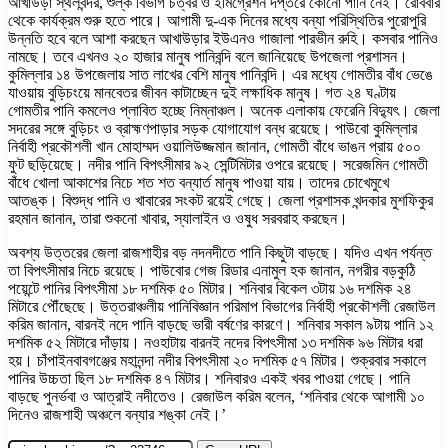
আখাউড়া স্থলবন্দর, শুল্ক বিভাগ চত্বর ও ইমিগ্রেশন দপ্তরে কোনো পানি নেই। রোববার
থেকে কার্যক্রম শুরু হতে পারে। আগামী দু-এক দিনের মধ্যে বন্যা পরিস্থিতির পুরোপুরি
উন্নতি হবে বলে আশা করছেন আখাউড়ার ইউএনও গাজালা পারভীন রুহি। কসবার পানিও
নামছে। তবে এখনও ২০ হাজার মানুষ পানিবন্দি বলে জানিয়েছে উপজেলা প্রশাসন।
কুমিল্লার ১৪ উপজেলায় সাত লাখের বেশি মানুষ পানিবন্দি। এর মধ্যে গোমতীর বাঁধ ভেঙে
যাওয়ায় বুড়িচংয়ে মানবেতর জীবন কাটাচ্ছেন দুই লক্ষাধিক মানুষ। গত ২৪ ঘণ্টায়
গোমতীর পানি কমলেও প্লাবিত হচ্ছে নিম্নাঞ্চল। অনেক এলাকায় ফেরেনি বিদ্যুৎ। জেলা
সদরের সঙ্গে বুড়িচং ও ব্রাহ্মণপাড়ার সড়ক যোগাযোগ বন্ধ রয়েছে। পাউবো কুমিল্লার
নির্বাহী প্রকৌশলী খান মোহাম্মদ ওয়ালিউজ্জমান জানান, গোমতী বাঁধে ভাঙন প্রায় ৫০০
ফুট ছড়িয়েছে। নদীর পানি বিপৎসীমার ৯২ সেন্টিমিটার ওপরে রয়েছে। সরেজমিন গোমতী
বাঁধে খোলা আকাশের নিচে শত শত বন্যার্ত মানুষ পাওয়া যায়। তাদের চোখেমুখে
আতঙ্ক। বিশুদ্ধ পানি ও খাবারের সংকট রয়েই গেছে। জেলা প্রশাসক খন্দকার মুশফিকুর
রহমান জানান, তারা শুকনো খাবার, স্যালাইন ও ওষুধ সরবরাহ করছেন।
অবশ্য উত্তরের জেলা রাজশাহীর বড় নদনদীতে পানি কিছুটা বাড়ছে। যদিও এখন পর্যন্ত
তা বিপৎসীমার নিচে রয়েছে। পাউবোর গেজ রিডার এনামুল হক জানান, নগরীর বড়কুঠি
পয়েন্টে পানির বিপৎসীমা ১৮ দশমিক ৫০ মিটার। শনিবার বিকেল ৩টায় ১৬ দশমিক ২৪
মিটারে পৌঁছেছে। উত্তরাঞ্চলীয় পানিবিজ্ঞান পরিমাপ বিভাগের নির্বাহী প্রকৌশলী রেজাউল
করিম জানান, বারনই নদে পানি বাড়ছে ভারী বর্ষণের কারণে। শনিবার সকাল ৯টায় পানি ১২
দশমিক ৫২ মিটারে দাঁড়ায়। নওহাটায় বারনই নদের বিপৎসীমা ১৩ দশমিক ৯৬ মিটার ধরা
হয়। চাঁপাইনবাবগঞ্জের মহানন্দা নদীর বিপৎসীমা ২০ দশমিক ৫৭ মিটার। শুক্রবার সকালে
পানির উচ্চতা ছিল ১৮ দশমিক ৪৭ মিটার। শনিবারও একই খবর পাওয়া গেছে। পানি
বাড়ছে পুনর্ভবা ও আত্রাই নদীতেও। রেজাউল করিম বলেন, ‘শনিবার থেকে আগামী ১০
দিনেও রাজশাহী অঞ্চলে বন্যার শঙ্কা নেই।’