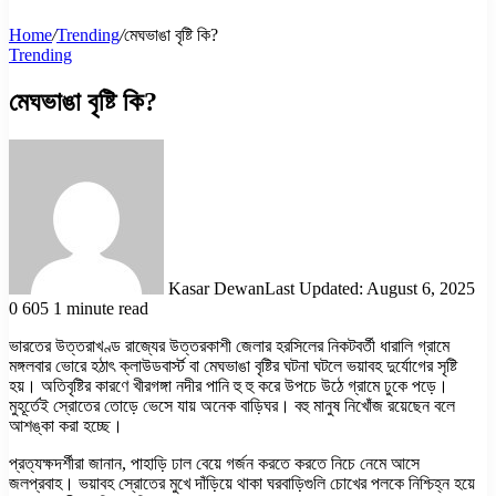
Home
/
Trending
/
মেঘভাঙা বৃষ্টি কি?
Trending
মেঘভাঙা বৃষ্টি কি?
Kasar Dewan
Last Updated: August 6, 2025
0
605
1 minute read
ভারতের উত্তরাখণ্ড রাজ্যের উত্তরকাশী জেলার হরসিলের নিকটবর্তী ধারালি গ্রামে
মঙ্গলবার ভোরে হঠাৎ ক্লাউডবার্স্ট বা মেঘভাঙা বৃষ্টির ঘটনা ঘটলে ভয়াবহ দুর্যোগের সৃষ্টি
হয়। অতিবৃষ্টির কারণে খীরগঙ্গা নদীর পানি হু হু করে উপচে উঠে গ্রামে ঢুকে পড়ে।
মুহূর্তেই স্রোতের তোড়ে ভেসে যায় অনেক বাড়িঘর। বহু মানুষ নিখোঁজ রয়েছেন বলে
আশঙ্কা করা হচ্ছে।
প্রত্যক্ষদর্শীরা জানান, পাহাড়ি ঢাল বেয়ে গর্জন করতে করতে নিচে নেমে আসে
জলপ্রবাহ। ভয়াবহ স্রোতের মুখে দাঁড়িয়ে থাকা ঘরবাড়িগুলি চোখের পলকে নিশ্চিহ্ন হয়ে