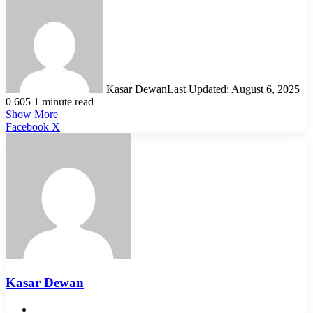
Kasar Dewan
Last Updated: August 6, 2025
0
605
1 minute read
Show More
LinkedIn
Pinterest
Reddit
WhatsApp
Telegram
Viber
Share
Facebook
X
via
Email
Kasar Dewan
Website