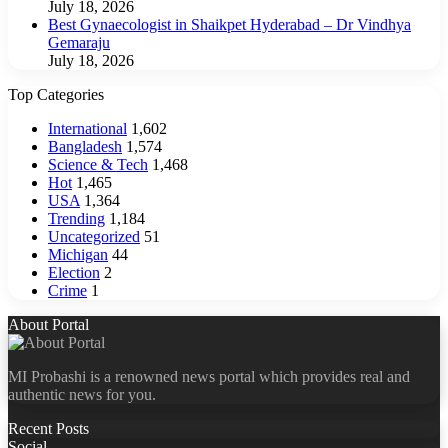
July 18, 2026
Best Gynaecologist in Shaikpet Hyderabad – Dr Vindhya
Gemaraju
July 18, 2026
Top Categories
International
1,602
Bangladesh
1,574
Science & Tech
1,468
Hot
1,465
USA
1,364
Trending
1,184
Uncategorized
51
Michigan
44
Election
2
Crime
1
About Portal
MI Probashi is a renowned news portal which provides real and
authentic news for you.
Recent Posts
Social