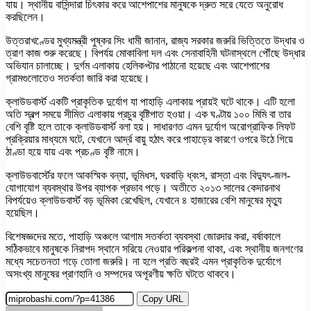
যায়। স্থানীয় বাসিন্দারা চিৎকার করে আশেপাশের মানুষকে দ্রুত সরে যেতে অনুরোধ
করছিলেন।
উত্তরাখণ্ডের মুখ্যমন্ত্রী পুষ্কর সিং ধামী জানান, রাজ্য সরকার জরুরি ভিত্তিতে উদ্ধার ও
ত্রাণ কাজ শুরু করেছে। বিপর্যয় মোকাবিলা দল এবং সেনাবাহিনী ঘটনাস্থলে পৌঁছে উদ্ধার
অভিযান চালাচ্ছে। দুর্গম এলাকায় হেলিকপ্টার পাঠানো হয়েছে এবং আশেপাশের
গ্রামগুলোতেও সতর্কতা জারি করা হয়েছে।
ক্লাউডবার্স্ট একটি প্রাকৃতিক দুর্যোগ যা পাহাড়ি এলাকায় প্রায়ই ঘটে থাকে। এটি হলো
অতি স্বল্প সময়ে সীমিত এলাকায় প্রচুর বৃষ্টিপাত হওয়া। এক ঘণ্টায় ১০০ মিমি বা তার
বেশি বৃষ্টি হলে তাকে ক্লাউডবার্স্ট বলা হয়। সাধারণত এমন দুর্যোগ অরোগ্রাফিক লিফট
প্রক্রিয়ার মাধ্যমে ঘটে, যেখানে আর্দ্র বায়ু হঠাৎ করে পাহাড়ের কারণে ওপরে উঠে গিয়ে
ঠাণ্ডা হয়ে যায় এবং প্রচণ্ড বৃষ্টি নামে।
ক্লাউডবার্স্টের ফলে আকস্মিক বন্যা, ভূমিধস, ঘরবাড়ি ধ্বংস, রাস্তা এবং বিদ্যুৎ-জল-
যোগাযোগ ব্যবস্থার উপর ব্যাপক প্রভাব পড়ে। অতীতে ২০১৩ সালের কেদারনাথ
বিপর্যয়েও ক্লাউডবার্স্ট বড় ভূমিকা রেখেছিল, যেখানে ৪ হাজারের বেশি মানুষের মৃত্যু
হয়েছিল।
বিশেষজ্ঞদের মতে, পাহাড়ি অঞ্চলে আগাম সতর্কতা ব্যবস্থা জোরদার করা, বর্ষাকালে
সঠিকভাবে মানুষকে নিরাপদ স্থানে সরিয়ে নেওয়ার পরিকল্পনা থাকা, এবং স্থানীয় জনগণের
মধ্যে সচেতনতা গড়ে তোলা জরুরি। না হলে প্রতি বছরই এমন প্রাকৃতিক দুর্যোগে
অসংখ্য মানুষের প্রাণহানি ও সম্পদের অপূরণীয় ক্ষতি ঘটতে থাকবে।
Copy URL