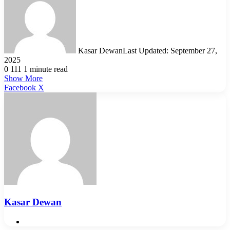
Kasar Dewan
Last Updated: September 27,
2025
0
111
1 minute read
Show More
LinkedIn
Pinterest
Reddit
WhatsApp
Telegram
Viber
Share
Facebook
X
via
Email
Kasar Dewan
Website