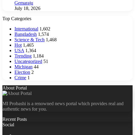
Gemaraju
July 18, 2026
Top Categories
International
1,602
Bangladesh
1,574
Science & Tech
1,468
Hot
1,465
USA
1,364
Trending
1,184
Uncategorized
51
Michigan
44
Election
2
Crime
1
About Portal
MI Probashi is a renowned news portal which provides real and
authentic news for you.
Recent Posts
Social
Facebook