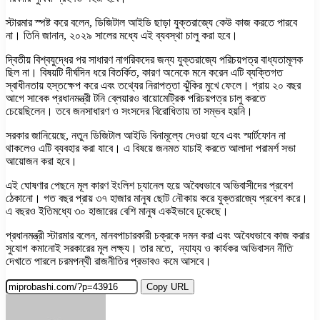
স্টারমার স্পষ্ট করে বলেন, ডিজিটাল আইডি ছাড়া যুক্তরাজ্যে কেউ কাজ করতে পারবে
না। তিনি জানান, ২০২৯ সালের মধ্যে এই ব্যবস্থা চালু করা হবে।
দ্বিতীয় বিশ্বযুদ্ধের পর সাধারণ নাগরিকদের জন্য যুক্তরাজ্যে পরিচয়পত্র বাধ্যতামূলক
ছিল না। বিষয়টি দীর্ঘদিন ধরে বিতর্কিত, কারণ অনেকে মনে করেন এটি ব্যক্তিগত
স্বাধীনতায় হস্তক্ষেপ করে এবং তথ্যের নিরাপত্তা ঝুঁকির মুখে ফেলে। প্রায় ২০ বছর
আগে সাবেক প্রধানমন্ত্রী টনি ব্লেয়ারও বায়োমেট্রিক পরিচয়পত্র চালু করতে
চেয়েছিলেন। তবে জনসাধারণ ও সংসদের বিরোধিতায় তা সম্ভব হয়নি।
সরকার জানিয়েছে, নতুন ডিজিটাল আইডি বিনামূল্যে দেওয়া হবে এবং স্মার্টফোন না
থাকলেও এটি ব্যবহার করা যাবে। এ বিষয়ে জনমত যাচাই করতে আলাদা পরামর্শ সভা
আয়োজন করা হবে।
এই ঘোষণার পেছনে মূল কারণ ইংলিশ চ্যানেল হয়ে অবৈধভাবে অভিবাসীদের প্রবেশ
ঠেকানো। গত বছর প্রায় ৩৭ হাজার মানুষ ছোট নৌকায় করে যুক্তরাজ্যে প্রবেশ করে।
এ বছরও ইতিমধ্যে ৩০ হাজারের বেশি মানুষ একইভাবে ঢুকেছে।
প্রধানমন্ত্রী স্টারমার বলেন, মানবপাচারকারী চক্রকে দমন করা এবং অবৈধভাবে কাজ করার
সুযোগ কমানোই সরকারের মূল লক্ষ্য। তার মতে, ন্যায্য ও কার্যকর অভিবাসন নীতি
দেখাতে পারলে চরমপন্থী রাজনীতির প্রভাবও কমে আসবে।
Copy URL