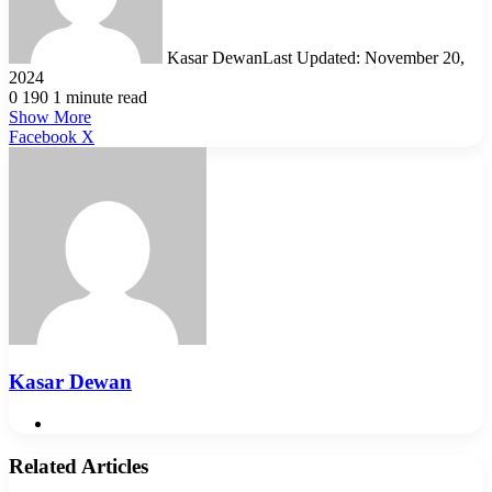
Kasar Dewan
Last Updated: November 20,
2024
0
190
1 minute read
Show More
LinkedIn
Pinterest
Reddit
WhatsApp
Telegram
Viber
Share
Facebook
X
via
Email
Kasar Dewan
Website
Related Articles