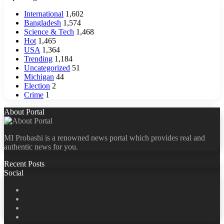
International
1,602
Bangladesh
1,574
Science & Tech
1,468
Hot
1,465
USA
1,364
Trending
1,184
Uncategorized
51
Michigan
44
Election
2
Crime
1
About Portal
MI Probashi is a renowned news portal which provides real and
authentic news for you.
Recent Posts
Social
Facebook
X
LinkedIn
YouTube