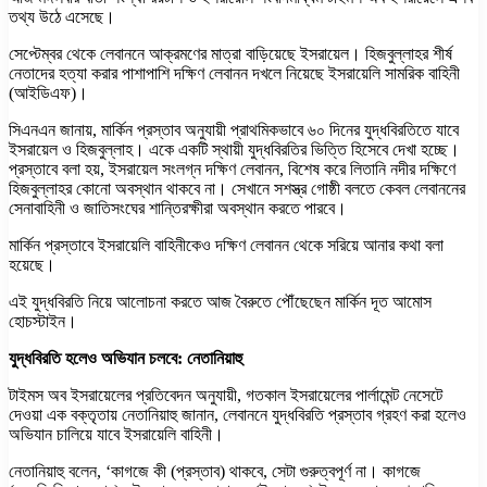
তথ্য উঠে এসেছে।
সেপ্টেম্বর থেকে লেবাননে আক্রমণের মাত্রা বাড়িয়েছে ইসরায়েল। হিজবুল্লাহর শীর্ষ
নেতাদের হত্যা করার পাশাপাশি দক্ষিণ লেবানন দখলে নিয়েছে ইসরায়েলি সামরিক বাহিনী
(আইডিএফ)।
সিএনএন জানায়, মার্কিন প্রস্তাব অনুযায়ী প্রাথমিকভাবে ৬০ দিনের যুদ্ধবিরতিতে যাবে
ইসরায়েল ও হিজবুল্লাহ। একে একটি স্থায়ী যুদ্ধবিরতির ভিত্তি হিসেবে দেখা হচ্ছে।
প্রস্তাবে বলা হয়, ইসরায়েল সংলগ্ন দক্ষিণ লেবানন, বিশেষ করে লিতানি নদীর দক্ষিণে
হিজবুল্লাহর কোনো অবস্থান থাকবে না। সেখানে সশস্ত্র গোষ্ঠী বলতে কেবল লেবাননের
সেনাবাহিনী ও জাতিসংঘের শান্তিরক্ষীরা অবস্থান করতে পারবে।
মার্কিন প্রস্তাবে ইসরায়েলি বাহিনীকেও দক্ষিণ লেবানন থেকে সরিয়ে আনার কথা বলা
হয়েছে।
এই যুদ্ধবিরতি নিয়ে আলোচনা করতে আজ বৈরুতে পৌঁছেছেন মার্কিন দূত আমোস
হোচস্টাইন।
যুদ্ধবিরতি হলেও অভিযান চলবে: নেতানিয়াহু
টাইমস অব ইসরায়েলের প্রতিবেদন অনুযায়ী, গতকাল ইসরায়েলের পার্লামেন্ট নেসেটে
দেওয়া এক বক্তৃতায় নেতানিয়াহু জানান, লেবাননে যুদ্ধবিরতি প্রস্তাব গ্রহণ করা হলেও
অভিযান চালিয়ে যাবে ইসরায়েলি বাহিনী।
নেতানিয়াহু বলেন, ‘কাগজে কী (প্রস্তাব) থাকবে, সেটা গুরুত্বপূর্ণ না। কাগজে