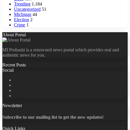
Trending
1,184
Uncategorized
51
Michigan
44
Election
2
Crime
1
About Portal
MI Probashi is a renowned news portal which provides real and
authentic news for you.
Recent Posts
Social
Facebook
X
LinkedIn
YouTube
Newsletter
Subscribe to our mailing list to get the new updates!
Quick Links