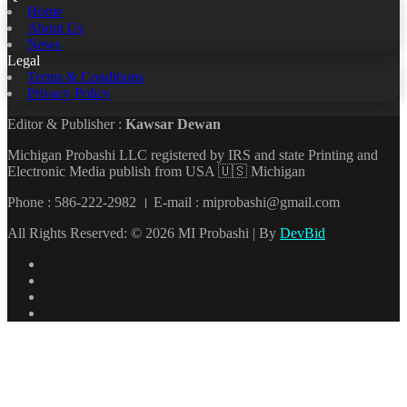
Home
About Us
News
Legal
Terms & Conditions
Privacy Policy
Editor & Publisher :
Kawsar Dewan
Michigan Probashi LLC registered by IRS and state Printing and
Electronic Media publish from USA 🇺🇸 Michigan
Phone : 586-222-2982 । E-mail : miprobashi@gmail.com
All Rights Reserved: © 2026 MI Probashi | By
DevBid
Facebook
X
LinkedIn
YouTube
Back
to
top
button