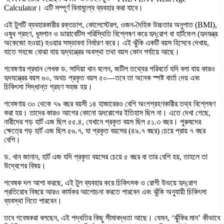
Calculator। এটি সম্পূর্ণ বিনামূল্যে ব্যবহার করা যাবে।
এই টুলটি ব্যবহারকারীর রক্তচাপ, কোলেস্টেরল, ওজন-দৈহিক উচ্চতার অনুপাত (BMI),
ওষুধ গ্রহণ, ধূমপান ও ডায়াবেটিস পরিস্থিতি বিশ্লেষণ করে হৃদ্‌রোগ বা হার্টফেল (হৃদযন্ত্র
অকেজো হওয়া) হওয়ার সম্ভাবনা নির্ধারণ করে। এই ঝুঁকি একটি বয়স হিসেবে দেখায়,
যাতে সহজে বোঝা যায় হৃদ্‌যন্ত্রের অবস্থা তথা বয়স কোন পর্যায়ে আছে।
গবেষণার প্রধান লেখক ড. সাদিয়া খান বলেন, জটিল তথ্যের পরিবর্তে যদি বলা যায় কারও
হৃদযন্ত্রের বয়স ৬০, অথচ প্রকৃত বয়স ৫০—তবে তা অনেক স্পষ্ট বার্তা দেয় এবং
চিকিৎসা সিদ্ধান্ত গ্রহণ সহজ হয়।
গবেষণায় ৩০ থেকে ৭৯ বছর বয়সী ১৪ হাজারেরও বেশি অংশগ্রহণকারীর তথ্য বিশ্লেষণ
করা হয়। তাদের কারও আগের কোনো হৃদরোগের ইতিহাস ছিল না। এতে দেখা গেছে,
নারীদের গড় হার্ট এজ ছিল ৫৫.৪, যেখানে প্রকৃত বয়স ছিল ৫১.৩ বছর। পুরুষদের
ক্ষেত্রে গড় হার্ট এজ ছিল ৫৬.৭, যা প্রকৃত বয়সের (৪৯.৭ বছর) চেয়ে প্রায় ৭ বছর
বেশি।
ড. খান জানান, হার্ট এজ যদি প্রকৃত বয়সের চেয়ে ৫ বছর বা তার বেশি হয়, তাহলে তা
উদ্বেগের বিষয়।
গবেষক দল আশা করছে, এই টুল ব্যবহার করে চিকিৎসক ও রোগী উভয়ে হৃদ্‌রোগ
প্রতিরোধ বিষয়ে আরও কার্যকর আলোচনা করতে পারবেন এবং ঝুঁকি অনুযায়ী চিকিৎসা
ব্যবস্থা নিতে পারবেন।
তবে গবেষকরা বলছেন, এই পদ্ধতির কিছু সীমাবদ্ধতা আছে। যেমন, ‘ঝুঁকির মান’ কীভাবে