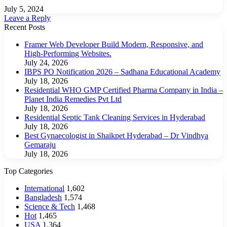
July 5, 2024
Leave a Reply
Recent Posts
Framer Web Developer Build Modern, Responsive, and
High-Performing Websites.
July 24, 2026
IBPS PO Notification 2026 – Sadhana Educational Academy
July 18, 2026
Residential WHO GMP Certified Pharma Company in India –
Planet India Remedies Pvt Ltd
July 18, 2026
Residential Septic Tank Cleaning Services in Hyderabad
July 18, 2026
Best Gynaecologist in Shaikpet Hyderabad – Dr Vindhya
Gemaraju
July 18, 2026
Top Categories
International
1,602
Bangladesh
1,574
Science & Tech
1,468
Hot
1,465
USA
1,364