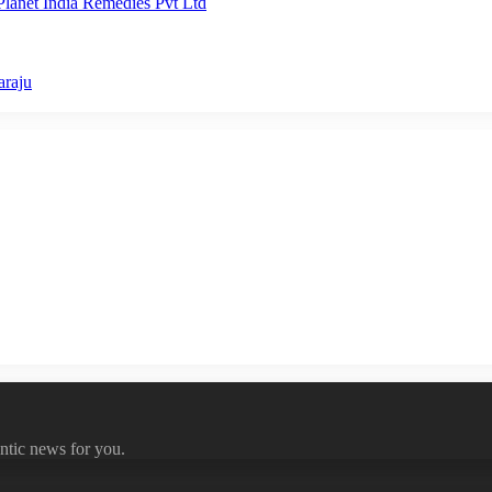
lanet India Remedies Pvt Ltd
araju
ntic news for you.