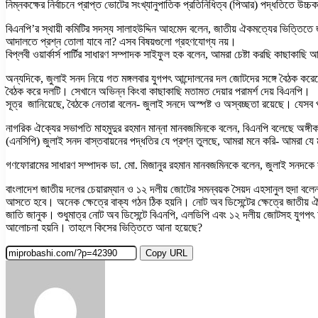
নিম্নকক্ষের নির্বাচনে প্রাপ্ত ভোটের সংখ্যানুপাতিক প্রতিনিধিত্ব (পিআর) পদ্ধতিতে উচ
বিএনপি’র স্থায়ী কমিটির সদস্য সালাহউদ্দিন আহমেদ বলেন, জাতীয় ঐকমত্যের ভিত্তিতে 
আদালতে প্রশ্ন তোলা যাবে না? এসব বিষয়গুলো গ্রহণযোগ্য নয়।
বিপ্লবী ওয়ার্কার্স পার্টির সাধারণ সম্পাদক সাইফুল হক বলেন, আমরা চেষ্টা করছি কাছাক
অন্যদিকে, জুলাই সনদ নিয়ে গত মঙ্গলবার যুগপৎ আন্দোলনের দল জোটদের সঙ্গে বৈঠক করেছেন
বৈঠক করে দলটি। সেখানে অভিন্ন কিংবা কাছাকাছি মতামত দেয়ার পরামর্শ দেয় বিএনপি।
সূত্র জানিয়েছে, বৈঠকে নেতারা বলেন- জুলাই সনদে অস্পষ্ট ও অস্বচ্ছতা রয়েছে। যেসব 
নাগরিক ঐক্যের সভাপতি মাহমুদুর রহমান মান্না মানবজমিনকে বলেন, বিএনপি বলেছে অঙ্গ
(এনসিপি) জুলাই সনদ বাস্তবায়নের পদ্ধতির যে প্রশ্ন তুলছে, আমরা মনে করি- আমরা যে ম
গণফোরামের সাধারণ সম্পাদক ডা. মো. মিজানুর রহমান মানবজমিনকে বলেন, জুলাই সনদক
বাংলাদেশ জাতীয় দলের চেয়ারম্যান ও ১২ দলীয় জোটের সমন্বয়ক সৈয়দ এহসানুল হুদা ব
আসতে হবে। অনেক ক্ষেত্রে বাক্য গঠন ঠিক হয়নি। নোট অব ডিসেন্টের ক্ষেত্রে জাতীয় ঐ
জাতি জানুক। শুধুমাত্র নোট অব ডিসেন্টে বিএনপি, এলডিপি এবং ১২ দলীয় জোটসহ যুগপ
আলোচনা হয়নি। তাহলে কিসের ভিত্তিতে আনা হয়েছে?
Copy URL