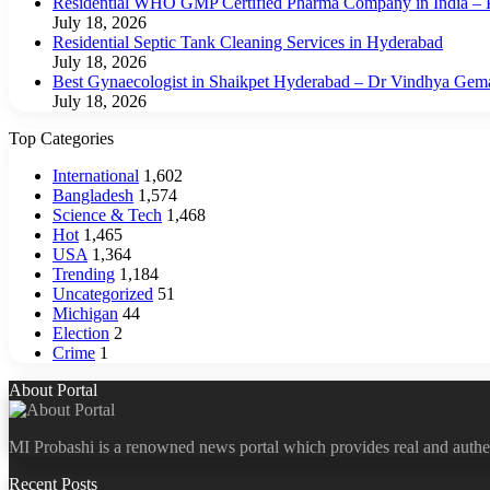
Residential WHO GMP Certified Pharma Company in India – P
July 18, 2026
Residential Septic Tank Cleaning Services in Hyderabad
July 18, 2026
Best Gynaecologist in Shaikpet Hyderabad – Dr Vindhya Gem
July 18, 2026
Top Categories
International
1,602
Bangladesh
1,574
Science & Tech
1,468
Hot
1,465
USA
1,364
Trending
1,184
Uncategorized
51
Michigan
44
Election
2
Crime
1
About Portal
MI Probashi is a renowned news portal which provides real and authe
Recent Posts