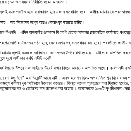
্চকক্ষের ১০০ জন সদস্য নির্বাচিত হবেন অন্যতম।
জুলাই সনদ প্রণীত হবে, স্বাক্ষরিত হবে এবং বাস্তবায়িত হবে। অঙ্গীকারনামায় যে প্রস্
াছি আসার। আর নিজেদের মধ্যে আরও বোঝাপড়া বাড়াতে চাচ্ছি।
 বিএনপি। এদিন রাজধানীর গুলশানে বিএনপি চেয়ারপারসনের রাজনৈতিক কার্যালয়ে গণতন্ত্র ম
প্রশ্নে জাতীয় ঐকমত্য গঠন হবে, সেসব এখন শুধু বাস্তবায়ন করা হবে। পরবর্তীতে জাতীয় 
ীকারনামায় জুলাই সনদকে সংবিধান ও আদালতের উপরে রাখা হয়েছে। এটা তারা আপত্তি করবে
ুখে মুখে অঙ্গীকার করছি এটাই যথেষ্ট।
ে সংবিধানের উপরে এবং আইনের ঊর্ধ্বে রাখার বিষয়ে আমাদের আপত্তি আছে। কারণ এটা
লেন, বেশ কিছু ‘নোট অব ডিসেন্ট’ আসে নাই। অবজারভেশন ছিল- অপ্রচলিত শব্দ দিয়ে বাক্য গ
কমত্য কমিশন খুব স্পষ্টভাবে উল্লেখ করেছে। কিন্ত অনেক প্রস্তাবে যারা দ্বিমত হয়েছে, 
ৎ আন্দোলনের দল ও জোটদের নাম উল্লেখ করা হয়েছে। আমাদেরকে ১৬৬টি সুপারিশমালা দেয়