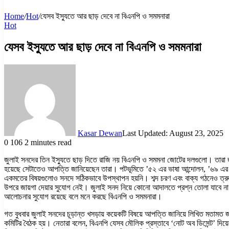
Home
/
Hot
/
যেসব ইস্যুতে আর ছাড় দেবে না বিএনপি ও সমমনারা
Hot
যেসব ইস্যুতে আর ছাড় দেবে না বিএনপি ও সমমনারা
Kasar Dewan
Last Updated: August 23, 2025
0
106
2 minutes read
জুলাই সনদের তিন ইস্যুতে ছাড় দিতে রাজি নয় বিএনপি ও সমমনা জোটের দলগুলো। তারা জ
হয়েছে সেটাতেও আপত্তি জানিয়েছেন তারা। পটভূমিতে ’৫২ এর ভাষা আন্দোলন, ’৬৯ এর গণ-অ
একমতের বিষয়গুলোও সনদে সঠিকভাবে উপস্থাপন হয়নি। শব্দ চরণ এবং বাক্য গঠনেও ত্রু
উপরে জায়গা দেয়ার সুযোগ নেই। জুলাই সনদ নিয়ে কোনো আদালতে প্রশ্ন তোলা যাবে না 
আলোচনার সুযোগ রয়েছে বলে মনে করছে বিএনপি ও সমমনারা।
গত বুধবার জুলাই সনদের চূড়ান্ত খসড়ায় কয়েকটি বিষয়ে আপত্তি জানিয়ে লিখিত মতামত জ
কমিটির বৈঠক হয়। নেতারা বলেন, বিএনপি যেসব মৌলিক প্রস্তাবে ‘নোট অব ডিসেন্ট’ দিয়