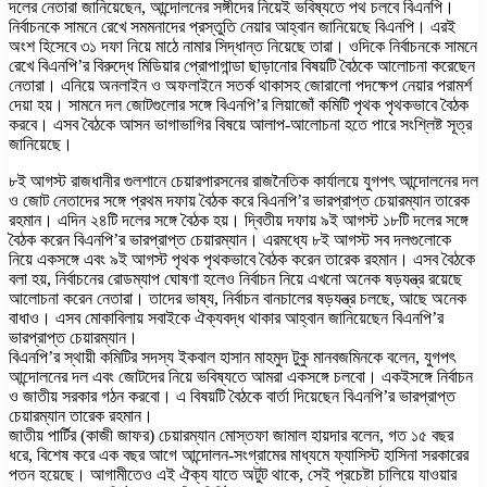
দলের নেতারা জানিয়েছেন, আন্দোলনের সঙ্গীদের নিয়েই ভবিষ্যতে পথ চলবে বিএনপি।
নির্বাচনকে সামনে রেখে সমমনাদের প্রস্তুতি নেয়ার আহ্বান জানিয়েছে বিএনপি। এরই
অংশ হিসেবে ৩১ দফা নিয়ে মাঠে নামার সিদ্ধান্ত নিয়েছে তারা। ওদিকে নির্বাচনকে সামনে
রেখে বিএনপি’র বিরুদ্ধে মিডিয়ার প্রোপাগান্ডা ছাড়ানোর বিষয়টি বৈঠকে আলোচনা করেছেন
নেতারা। এনিয়ে অনলাইন ও অফলাইনে সতর্ক থাকাসহ জোরালো পদক্ষেপ নেয়ার পরামর্শ
দেয়া হয়। সামনে দল জোটগুলোর সঙ্গে বিএনপি’র লিয়াজোঁ কমিটি পৃথক পৃথকভাবে বৈঠক
করবে। এসব বৈঠকে আসন ভাগাভাগির বিষয়ে আলাপ-আলোচনা হতে পারে সংশ্লিষ্ট সূত্র
জানিয়েছে।
৮ই আগস্ট রাজধানীর গুলশানে চেয়ারপারসনের রাজনৈতিক কার্যালয়ে যুগপৎ আন্দোলনের দল
ও জোট নেতাদের সঙ্গে প্রথম দফায় বৈঠক করে বিএনপি’র ভারপ্রাপ্ত চেয়ারম্যান তারেক
রহমান। এদিন ২৪টি দলের সঙ্গে বৈঠক হয়। দ্বিতীয় দফায় ৯ই আগস্ট ১৮টি দলের সঙ্গে
বৈঠক করেন বিএনপি’র ভারপ্রাপ্ত চেয়ারম্যান। এরমধ্যে ৮ই আগস্ট সব দলগুলোকে
নিয়ে একসঙ্গে এবং ৯ই আগস্ট পৃথক পৃথকভাবে বৈঠক করেন তারেক রহমান। এসব বৈঠকে
বলা হয়, নির্বাচনের রোডম্যাপ ঘোষণা হলেও নির্বাচন নিয়ে এখনো অনেক ষড়যন্ত্র রয়েছে
আলোচনা করেন নেতারা। তাদের ভাষ্য, নির্বাচন বানচালের ষড়যন্ত্র চলছে, আছে অনেক
বাধাও। এসব মোকাবিলায় সবাইকে ঐক্যবদ্ধ থাকার আহ্বান জানিয়েছেন বিএনপি’র
ভারপ্রাপ্ত চেয়ারম্যান।
বিএনপি’র স্থায়ী কমিটির সদস্য ইকবাল হাসান মাহমুদ টুকু মানবজমিনকে বলেন, যুগপৎ
আন্দোলনের দল এবং জোটদের নিয়ে ভবিষ্যতে আমরা একসঙ্গে চলবো। একইসঙ্গে নির্বাচন
ও জাতীয় সরকার গঠন করবো। এ বিষয়টি বৈঠকে বার্তা দিয়েছেন বিএনপি’র ভারপ্রাপ্ত
চেয়ারম্যান তারেক রহমান।
জাতীয় পার্টির (কাজী জাফর) চেয়ারম্যান মোস্তফা জামাল হায়দার বলেন, গত ১৫ বছর
ধরে, বিশেষ করে এক বছর আগে আন্দোলন-সংগ্রামের মাধ্যমে ফ্যাসিস্ট হাসিনা সরকারের
পতন হয়েছে। আগামীতেও এই ঐক্য যাতে অটুট থাকে, সেই প্রচেষ্টা চালিয়ে যাওয়ার