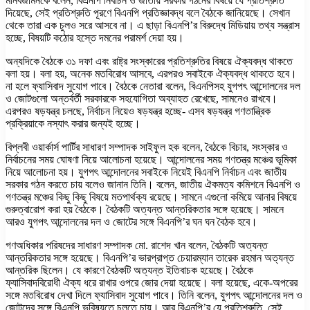
মানবজমিনকে বলেন, বিএনপি নির্বাচন ও জাতীয় সরকার গঠনের বিষয়ে যে প্রতিশ্রুতি
দিয়েছে, সেই প্রতিশ্রুতি পূরণে বিএনপি প্রতিজ্ঞাবদ্ধ বলে বৈঠকে জানিয়েছে। সেখান
থেকে তারা এক চুলও সরে আসবে না। এ ছাড়া বিএনপি’র বিরুদ্ধে মিডিয়ায় তথ্য সন্ত্রাস
হচ্ছে, বিষয়টি কঠোর হস্তে দমনের পরামর্শ দেয়া হয়।
অন্যদিকে বৈঠকে ৩১ দফা এবং রাষ্ট্র সংস্কারের প্রতিশ্রুতির বিষয়ে ঐক্যবদ্ধ থাকতে
বলা হয়। বলা হয়, অনেক মতবিরোধ আসবে, এরপরও সবাইকে ঐক্যবদ্ধ থাকতে হবে।
না হলে ফ্যাসিবাদ সুযোগ পাবে। বৈঠকে নেতারা বলেন, বিএনপিসহ যুগপৎ আন্দোলনের দল
ও জোটগুলো অন্তর্বর্তী সরকারকে সহযোগিতা অব্যাহত রেখেছে, সামনেও রাখবে।
এরপরও ষড়যন্ত্র চলছে, নির্বাচন নিয়েও ষড়যন্ত্র হচ্ছে- এসব ষড়যন্ত্র গণতান্ত্রিক
প্রক্রিয়াকে নস্যাৎ করার জন্যই হচ্ছে।
বিপ্লবী ওয়ার্কার্স পার্টির সাধারণ সম্পাদক সাইফুল হক বলেন, বৈঠকে বিচার, সংস্কার ও
নির্বাচনের সময় ঘোষণা নিয়ে আলোচনা হয়েছে। আন্দোলনের সময় গণতন্ত্র মঞ্চের ভূমিকা
নিয়ে আলোচনা হয়। যুগপৎ আন্দোলনের সবাইকে নিয়েই বিএনপি নির্বাচন এবং জাতীয়
সরকার গঠন করতে চায় বলেও জানান তিনি। বলেন, জাতীয় ঐকমত্য কমিশনে বিএনপি ও
গণতন্ত্র মঞ্চের কিছু কিছু বিষয়ে মতপার্থক্য রয়েছে। সামনে এগুলো কমিয়ে আনার বিষয়ে
গুরুত্বারোপ করা হয় বৈঠকে। বৈঠকটি অত্যন্ত আন্তরিকতার সঙ্গে হয়েছে। সামনে
আরও যুগপৎ আন্দোলনের দল ও জোটের সঙ্গে বিএনপি’র ঘন ঘন বৈঠক হবে।
গণঅধিকার পরিষদের সাধারণ সম্পাদক মো. রাশেদ খান বলেন, বৈঠকটি অত্যন্ত
আন্তরিকতার সঙ্গে হয়েছে। বিএনপি’র ভারপ্রাপ্ত চেয়ারম্যান তারেক রহমান অত্যন্ত
আন্তরিক ছিলেন। যে কারণে বৈঠকটি অত্যন্ত ইতিবাচক হয়েছে। বৈঠকে
ফ্যাসিবাদবিরোধী ঐক্য ধরে রাখার ওপরে জোর দেয়া হয়েছে। বলা হয়েছে, একে-অপরের
সঙ্গে মতবিরোধ দেখা দিলে ফ্যাসিবাদ সুযোগ পাবে। তিনি বলেন, যুগপৎ আন্দোলনের দল ও
জোটদের সঙ্গে বিএনপি ভবিষ্যতে চলতে চায়। আর বিএনপি’র যে প্রতিশ্রুতি, সেই