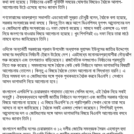
কথা বলা হয়েছে। নির্বাচনের একটি সুনির্দিষ্ট সময়ের ঘোষণার বিষয়েও বৈঠকে আলাপ-
আলোচনায় উঠে এসেছে বলেও জানান তিনি।
গণফোরামের ভারপ্রাপ্ত সভাপতি এডভোকেট সুব্রত চৌধুরী বলেন, বৈঠকে বলা হয়েছে,
সরকার সংস্কারের কথা বলছে। কিন্তু তিন বছর আগে বিএনপিসহ যুগপৎ আন্দোলনের দল
ও জোটগুলো রাষ্ট্র সংস্কারের ৩১ দফা ঘোষণা করেছে। সামনে সবাই একসঙ্গে ৩১ দফা
নিয়ে জনগণের যাওয়ার বিষয়ে আলোচনা হয়েছে। খুব শিগগিরই ৩১ দফা নিয়ে তারা মাঠে
নামবে বলেও জানিয়েছেন তিনি।
ওদিকে অন্তর্বর্তী সরকারের প্রধান উপদেষ্টা অধ্যাপক মুহাম্মদ ইউনূসের জাতির উদ্দেশ্যে
ভাষণের মধ্যদিয়ে নির্বাচনী ট্রেনে উঠেছে দেশ। এরইমধ্যে মনোনয়নপ্রত্যাশীরা দৌড়ঝাঁপ
শুরু করেছেন এবং তৎপরতাও বাড়িয়েছেন। রাজনৈতিক দলগুলোও নির্বাচনের প্রস্তুতি
নিতে শুরু করেছে। সমমনাদের সঙ্গে বৈঠকে কেউ কেউ নির্বাচনে আসন ভাগাভাগির বিষয়টি
আলোচনায় তোলেন। কিন্তু এ বিষয়ে বৈঠকে তেমন আলোচনা বা সিদ্ধান্ত হয়নি। এ
নিয়ে সমমনা দল ও জোটগুলোর সঙ্গে পৃথক পৃথকভাবে বৈঠক করবে বিএনপি। সেখানে
আসন ভাগাভাগি নিয়ে আলোচনা হবে।
বাংলাদেশ এলডিপি’র চেয়ারম্যান শাহাদাত হোসেন সেলিম বলেন, এই বৈঠক নিয়ে সবাই
সন্তুষ্ট। ঐক্যবদ্ধভাবে আগামী জাতীয় নির্বাচনে অংশগ্রহণ এবং জাতীয় সরকার গঠনের
বিষয়ে আলোচনা হয়েছে। এ বিষয়ে বিএনপি’র যে প্রতিশ্রুতি সেখান থেকে তারা সরে
আসবে না বলে জানিয়েছে। বৈঠকে সবাই একমত পোষণ করেছেন। শিগগিরই যুগপৎ
আন্দোলনের দল ও জোটগুলোর সঙ্গে আসন ভাগাভাগির বিষয়ে বিএনপি আলোচনায় বসবে
বলেও জানান তিনি।
বাংলাদেশ জাতীয় দলের চেয়ারম্যান ও ১২ দলীয় জোটের সমন্বয়ক সৈয়দ এহসানুল হুদা