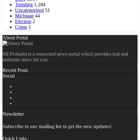
Trending
1,184
Uncategorized
51
Michigan
44
Election
2
Crime
1
About Portal
MI Probashi is a renowned news portal which provides real and
authentic news for you.
Recent Posts
Social
Facebook
X
LinkedIn
YouTube
Newsletter
Subscribe to our mailing list to get the new updates!
Quick Links