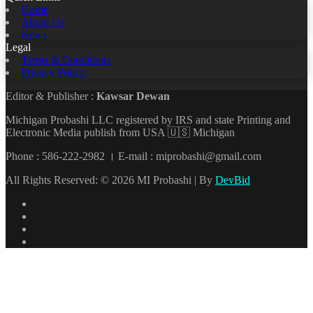
Home
About Us
News
Legal
Terms & Conditions
Privacy Policy
Editor & Publisher :
Kawsar Dewan
Michigan Probashi LLC registered by IRS and state Printing and
Electronic Media publish from USA 🇺🇸 Michigan
Phone : 586-222-2982 । E-mail : miprobashi@gmail.com
All Rights Reserved: © 2026 MI Probashi | By
DevBid
Facebook
X
LinkedIn
YouTube
Back
to
top
button