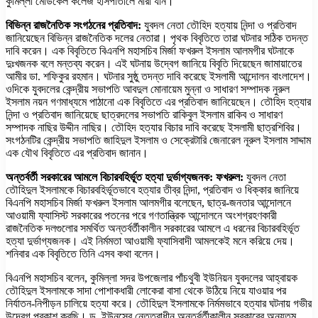
কুমিল্লা মেডিকেল কলেজ হাসপাতালে মারা যান।
বিভিন্ন রাজনৈতিক সংগঠনের প্রতিবাদ:
যুবদল নেতা তৌহিদ হত্যায় নিন্দা ও প্রতিবাদ
জানিয়েছেন বিভিন্ন রাজনৈতিক দলের নেতারা। পৃথক বিবৃতিতে তারা ঘটনার সঠিক তদন্ত
দাবি করেন। এক বিবৃতিতে বিএনপি মহাসচিব মির্জা ফখরুল ইসলাম আলমগীর ঘটনাকে
দুঃখজনক বলে মন্তব্য করেন। এই ঘটনায় উদ্বেগ জানিয়ে বিবৃতি দিয়েছেন জামায়াতের
আমীর ডা. শফিকুর রহমান। ঘটনার সুষ্ঠু তদন্ত দাবি করেছে ইসলামী আন্দোলন বাংলাদেশ।
ওদিকে যুবদলের কেন্দ্রীয় সভাপতি আবদুল মোনায়েম মুন্না ও সাধারণ সম্পাদক নুরুল
ইসলাম নয়ন গণমাধ্যমে পাঠানো এক বিবৃতিতে এর প্রতিবাদ জানিয়েছেন। তৌহিদ হত্যার
নিন্দা ও প্রতিবাদ জানিয়েছে ছাত্রদলের সভাপতি রাকিবুল ইসলাম রাকিব ও সাধারণ
সম্পাদক নাছির উদ্দীন নাছির। তৌহিদ হত্যার বিচার দাবি করেছে ইসলামী ছাত্রশিবির।
সংগঠনটির কেন্দ্রীয় সভাপতি জাহিদুল ইসলাম ও সেক্রেটারি জেনারেল নূরুল ইসলাম সাদ্দাম
এক যৌথ বিবৃতিতে এর প্রতিবাদ জানান।
অন্তর্বর্তী সরকারের আমলে বিচারবহির্ভূত হত্যা দুর্ভাগ্যজনক: ফখরুল:
যুবদল নেতা
তৌহিদুল ইসলামকে বিচারবহির্ভূতভাবে হত্যার তীব্র নিন্দা, প্রতিবাদ ও ধিক্কার জানিয়ে
বিএনপি মহাসচিব মির্জা ফখরুল ইসলাম আলমগীর বলেছেন, ছাত্র-জনতার আন্দোলনে
আওয়ামী ফ্যাসিস্ট সরকারের পতনের পরে গণতান্ত্রিক আন্দোলনে অংশগ্রহণকারী
রাজনৈতিক দলগুলোর সমর্থিত অন্তর্বর্তীকালীন সরকারের আমলে এ ধরনের বিচারবহির্ভূত
হত্যা দুর্ভাগ্যজনক। এই নির্মমতা আওয়ামী ফ্যাসিবাদী আমলকেই মনে করিয়ে দেয়।
শনিবার এক বিবৃতিতে তিনি এসব কথা বলেন।
বিএনপি মহাসচিব বলেন, কুমিল্লা সদর উপজেলার পাঁচথুবী ইউনিয়ন যুবদলের আহ্বায়ক
তৌহিদুল ইসলামকে সাদা পোশাকধারী লোকেরা বাসা থেকে উঠিয়ে নিয়ে যাওয়ার পর
নির্যাতন-নিপীড়ন চালিয়ে হত্যা করে। তৌহিদুল ইসলামকে নির্মমভাবে হত্যার ঘটনায় গভীর
উদ্বেগ প্রকাশ করছি। ড. ইউনূসের নেতৃত্বাধীন অন্তর্বর্তীকালীন সরকারের অন্যতম