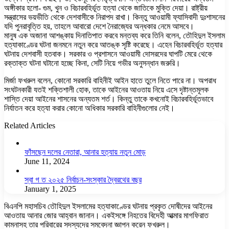
অঙ্গীকার হলো- গুম, খুন ও বিচারবহির্ভূত হত্যা থেকে জাতিকে মুক্তি দেয়া। রাষ্ট্রীয়
সন্ত্রাসের ভয়ভীতি থেকে দেশবাসীকে নিরাপদ রাখা। কিন্তু আওয়ামী ফ্যাসিবাদী দুঃশাসনের
যদি পুনরাবৃত্তি হয়, তাহলে আবারো দেশে নৈরাজ্যের অন্ধকার নেমে আসবে।
মানুষ এক অজানা আশঙ্কায় দিনাতিপাত করবে মন্তব্য করে তিনি বলেন, তৌহিদুল ইসলাম
হত্যাকাণ্ডের ঘটনা জনমনে নতুন করে আতঙ্ক সৃষ্টি করেছে। এহেন বিচারবহির্ভূত হত্যার
ঘটনায় দেশবাসী হতবাক। সরকার ও প্রশাসনে আওয়ামী দোসরদের ঘাপটি মেরে থেকে
রক্তাক্ত ঘটনা ঘটানো হচ্ছে কিনা, সেটি নিয়ে গভীর অনুসন্ধান জরুরি।
মির্জা ফখরুল বলেন, কোনো সরকারি বাহিনীই আইন হাতে তুলে নিতে পারে না। অপরাধ
সংঘটনকারী যতই শক্তিশালী হোক, তাকে আইনের আওতায় নিয়ে এসে দৃষ্টান্তমূলক
শাস্তি দেয়া আইনের শাসনের অন্যতম শর্ত। কিন্তু তাকে কখনোই বিচারবহির্ভূতভাবে
নির্যাতন করে হত্যা করার কোনো অধিকার সরকারি বাহিনীগুলোর নেই।
Related Articles
ফাঁসছেন দলের নেতারা, আনার হত্যায় নতুন মোড়
June 11, 2024
স্বা গ ত ২০২৫ নির্বাচন-সংস্কার দ্বৈরথের বছর
January 1, 2025
বিএনপি মহাসচিব তৌহিদুল ইসলামের হত্যাকাণ্ডের ঘটনায় প্রকৃত দোষীদের আইনের
আওতায় আনার জোর আহ্বান জানান। একইসঙ্গে নিহতের বিদেহী আত্মার মাগফিরাত
কামনাসহ তার পরিবারের সদস্যদের সমবেদনা জ্ঞাপন করেন ফখরুল।