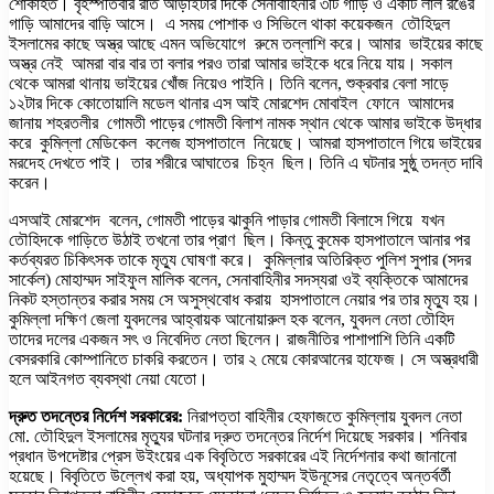
শোকাহত। বৃহস্পতিবার রাত আড়াইটার দিকে সেনাবাহিনীর ৩টি গাড়ি ও একটি লাল রঙের
গাড়ি আমাদের বাড়ি আসে। এ সময় পোশাক ও সিভিলে থাকা কয়েকজন তৌহিদুল
ইসলামের কাছে অস্ত্র আছে এমন অভিযোগে রুমে তল্লাশি করে। আমার ভাইয়ের কাছে
অস্ত্র নেই আমরা বার বার তা বলার পরও তারা আমার ভাইকে ধরে নিয়ে যায়। সকাল
থেকে আমরা থানায় ভাইয়ের খোঁজ নিয়েও পাইনি। তিনি বলেন, শুক্রবার বেলা সাড়ে
১২টার দিকে কোতোয়ালি মডেল থানার এস আই মোরশেদ মোবাইল ফোনে আমাদের
জানায় শহরতলীর গোমতী পাড়ের গোমতী বিলাশ নামক স্থান থেকে আমার ভাইকে উদ্ধার
করে কুমিল্লা মেডিকেল কলেজ হাসপাতালে নিয়েছে। আমরা হাসপাতালে গিয়ে ভাইয়ের
মরদেহ দেখতে পাই। তার শরীরে আঘাতের চিহ্ন ছিল। তিনি এ ঘটনার সুষ্ঠু তদন্ত দাবি
করেন।
এসআই মোরশেদ বলেন, গোমতী পাড়ের ঝাকুনি পাড়ার গোমতী বিলাসে গিয়ে যখন
তৌহিদকে গাড়িতে উঠাই তখনো তার প্রাণ ছিল। কিন্তু কুমেক হাসপাতালে আনার পর
কর্তব্যরত চিকিৎসক তাকে মৃত্যু ঘোষণা করে। কুমিল্লার অতিরিক্ত পুলিশ সুপার (সদর
সার্কেল) মোহাম্মদ সাইফুল মালিক বলেন, সেনাবাহিনীর সদস্যরা ওই ব্যক্তিকে আমাদের
নিকট হস্তান্তর করার সময় সে অসুস্থবোধ করায় হাসপাতালে নেয়ার পর তার মৃত্যু হয়।
কুমিল্লা দক্ষিণ জেলা যুবদলের আহ্বায়ক আনোয়ারুল হক বলেন, যুবদল নেতা তৌহিদ
তাদের দলের একজন সৎ ও নিবেদিত নেতা ছিলেন। রাজনীতির পাশাপাশি তিনি একটি
বেসরকারি কোম্পানিতে চাকরি করতেন। তার ২ মেয়ে কোরআনের হাফেজ। সে অস্ত্রধারী
হলে আইনগত ব্যবস্থা নেয়া যেতো।
দ্রুত তদন্তের নির্দেশ সরকারের:
নিরাপত্তা বাহিনীর হেফাজতে কুমিল্লায় যুবদল নেতা
মো. তৌহিদুল ইসলামের মৃত্যুর ঘটনার দ্রুত তদন্তের নির্দেশ দিয়েছে সরকার। শনিবার
প্রধান উপদেষ্টার প্রেস উইংয়ের এক বিবৃতিতে সরকারের এই নির্দেশনার কথা জানানো
হয়েছে। বিবৃতিতে উল্লেখ করা হয়, অধ্যাপক মুহাম্মদ ইউনূসের নেতৃত্বে অন্তর্বর্তী