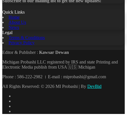
Subscribe to our mailing list to get the new updates!
Quick Links
Home
About Us
News
Legal
Terms & Conditions
Privacy Policy
Editor & Publisher :
Kawsar Dewan
Michigan Probashi LLC registered by IRS and state Printing and
Electronic Media publish from USA 🇺🇸 Michigan
Phone : 586-222-2982 । E-mail : miprobashi@gmail.com
All Rights Reserved: © 2026 MI Probashi | By
DevBid
Facebook
X
LinkedIn
YouTube
Back
to