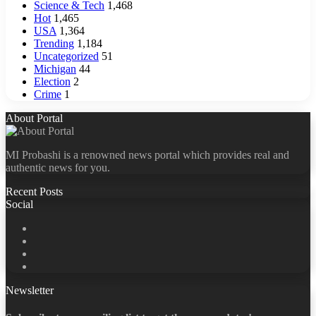
Science & Tech
1,468
Hot
1,465
USA
1,364
Trending
1,184
Uncategorized
51
Michigan
44
Election
2
Crime
1
About Portal
MI Probashi is a renowned news portal which provides real and
authentic news for you.
Recent Posts
Social
Facebook
X
LinkedIn
YouTube
Newsletter