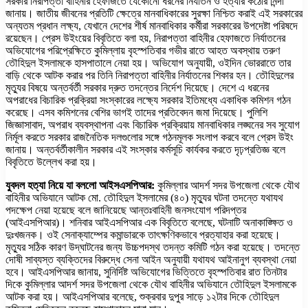
সরকার নিরাপত্তা বাহিনীর হেফাজতে যেকোনো ধরনের নির্যাতন ও হত্যার কঠোর নিন্দা
জানায়। জাতীয় জীবনের প্রতিটি ক্ষেত্রে মানবাধিকারের সুরক্ষা নিশ্চিত করাই এই সরকারের
অন্যতম প্রধান লক্ষ্য, যেখানে দেশের শীর্ষ মানবাধিকার কর্মীরা সরকারের উপদেষ্টা পরিষদে
রয়েছেন। প্রেস উইংয়ের বিবৃতিতে বলা হয়, নিরাপত্তা বাহিনীর হেফাজতে নির্যাতনের
অভিযোগের পরিপ্রেক্ষিতে কুমিল্লায় বৃহস্পতিবার গভীর রাতে আহত অবস্থায় তরুণ
তৌহিদুল ইসলামকে হাসপাতালে নেয়া হয়। অভিযোগ অনুযায়ী, ওইদিন ভোররাতে তার
বাড়ি থেকে আটক করার পর তিনি নিরাপত্তা বাহিনীর নির্যাতনের শিকার হন। তৌহিদুলের
মৃত্যুর বিষয়ে অন্তর্বর্তী সরকার দ্রুত তদন্তের নির্দেশ দিয়েছে। দেশে এ ধরনের
অপরাধের বিচারিক প্রক্রিয়া সংস্কারের লক্ষ্যে সরকার ইতিমধ্যে একাধিক কমিশন গঠন
করেছে। এসব কমিশনের বেশির ভাগই তাদের প্রতিবেদন জমা দিয়েছে। পুলিশি
জিজ্ঞাসাবাদ, অপরাধ ব্যবস্থাপনা এবং বিচারিক প্রক্রিয়ায় মানবাধিকার লঙ্ঘনের সব সুযোগ
নির্মূল করতে সরকার রাজনৈতিক দলগুলোর সঙ্গে গঠনমূলক সংলাপ করবে বলে প্রেস উইং
জানায়। অন্তর্বর্তীকালীন সরকার এই সংস্কার কর্মসূচি কার্যকর করতে দৃঢ়প্রতিজ্ঞ বলে
বিবৃতিতে উল্লেখ করা হয়।
যুবদল হত্যা নিয়ে যা বললো আইসএসপিআর:
কুমিল্লার আদর্শ সদর উপজেলা থেকে যৌথ
বাহিনীর অভিযানে আটক মো. তৌহিদুল ইসলামের (৪০) মৃত্যুর ঘটনা তদন্তে যথাযথ
পদক্ষেপ নেয়া হয়েছে বলে জানিয়েছে আন্তঃবাহিনী জনসংযোগ পরিদপ্তর
(আইএসপিআর)। শনিবার আইএসপিআর এক বিবৃতিতে বলেছে, ঘটনাটি অনাকাঙ্ক্ষিত ও
দুঃখজনক। ওই সেনাক্যাম্পের কমান্ডারকে তাৎক্ষণিকভাবে প্রত্যাহার করা হয়েছে।
মৃত্যুর সঠিক কারণ উদ্‌ঘাটনের জন্য উচ্চপদস্থ তদন্ত কমিটি গঠন করা হয়েছে। তদন্তে
দোষী সাব্যস্ত ব্যক্তিদের বিরুদ্ধে সেনা আইন অনুযায়ী যথাযথ আইনানুগ ব্যবস্থা নেয়া
হবে। আইএসপিআর জানায়, সুনির্দিষ্ট অভিযোগের ভিত্তিতে বৃহস্পতিবার রাত তিনটার
দিকে কুমিল্লার আদর্শ সদর উপজেলা থেকে যৌথ বাহিনীর অভিযানে তৌহিদুল ইসলামকে
আটক করা হয়। আইএসপিআর বলেছে, শুক্রবার দুপুর সাড়ে ১২টার দিকে তৌহিদুল