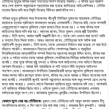
তৌহিদের মৃত্যুর ঘটনার দ্রুত তদন্তের নির্দেশ দিয়েছে সরকার। এ ঘটনায় দুঃখ প্রকাশ
করে সেনা ক্যাম্প কমান্ডারকে প্রত্যাহার করা হয়েছে জানিয়েছে আইএসপিআর। তৌহিদ
হত্যার বিচার দাবি করে বিবৃতি দিয়েছে বিভিন্ন রাজনৈতিক দল।
শনিবার দুপুুরে কুমিল্লা সদর উপজেলার পাঁচথুবী ইউনিয়ন যুবদলের আহ্বায়ক তৌহিদুর
রহমানকে হত্যার প্রতিবাদে মানববন্ধন করেছে এলাকাবাসী। নিহতের বাড়ি থেকে লাশবাহী
এম্বুলেন্সযোগে মরদেহ কুমিল্লা প্রেস ক্লাবে নিয়ে যাওয়া হয়। এ সময় ঘটনার সঙ্গে
জড়িতদের বিচার দাবি করা হয়। বক্তব্য রাখেন, নিহত যুবদল নেতার স্ত্রী ইয়াসমিন
নাহার। তিনি বলেন, আমার স্বামী সন্ত্রাসী ছিল না। তাকে কেন এভাবে মারা হলো? আমি
৪ সন্তান নিয়ে বিধবা হলাম। আরও বক্তব্য রাখেন, তৌহিদুরের সঙ্গে আটক করা
প্রতিবেশী লুৎফুর রহমান। তিনি বলেন, তাকে এমনভাবে নির্যাতন করা হয়েছে সে আর উঠে
দাঁড়াতে পারেনি। মানববন্ধনে নিহতের ভাগ্নি গোপালগঞ্জ বিজ্ঞান ও প্রযুক্তি
বিশ্ববিদ্যালয়ের আন্তর্জাতিক সম্পর্ক বিভাগের প্রফেসর মাহবুবা উদ্দিন বলেন, ঘটনার শুরু
থেকে এ পর্যন্ত দফায় দফায় আমরা কুমিল্লা সেনানিবাসের সিনিয়র কর্মকর্তাদের সঙ্গে কথা
বলেছি। তারা পুরো ঘটনার সুষ্ঠু তদন্ত ও ঘটনার সঙ্গে জড়িতদের সেনা আইনে বিচারের
আশ্বাস দিয়েছেন। আমরা যদি ন্যায়বিচার না পাই তাহলে বিধি অনুসারে আইনগত
পদক্ষেপ নেবো। মানববন্ধনে উপস্থিত বৈষম্যবিরোধী ছাত্র আন্দোলন কুমিল্লা মহানগর
শাখার সদস্য সচিব রাশেদুল হাসান বলেন, ঘটনার পর থেকে আমরা এ বিষয়ে অনেকের সঙ্গে
কথা বলেছি। সেনাবাহিনী জুলাই আগস্ট আন্দোলনে জনতার সঙ্গে মধুর সম্পর্ক রেখে দেশের
জন্য কাজ করেছে। এভাবে কোনো নিরপরাধ ব্যক্তির মৃত্যু আমাদের কষ্ট দেয়। আশাকরি
ওই ব্যক্তির পরিবার বিচার পাবে। ওদিকে যুবদল নেতা তৌহিদের জানাজায় এলাকার
সর্বস্তরের মানুষ অংশ নেন। জানাজায় যুবদলের কেন্দ্রীয় নেতারাও উপস্থিত ছিলেন।
যেভাবে তুলে নেয়া হয় তৌহিদকে:
যুবদল নেতা তৌহিদের ভাই আবুল কালাম আজাদ টিপু
সাংবাদিকদের জানান, ৪ দিন আগে তার বাবা মারা গেছে। শুক্রবার ছিল কুলখানি। আমরা