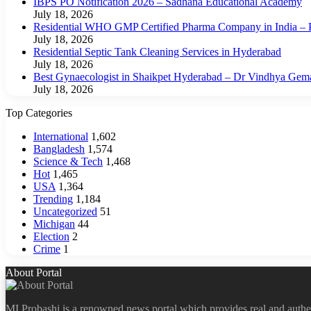
IBPS PO Notification 2026 – Sadhana Educational Academy
July 18, 2026
Residential WHO GMP Certified Pharma Company in India – P
July 18, 2026
Residential Septic Tank Cleaning Services in Hyderabad
July 18, 2026
Best Gynaecologist in Shaikpet Hyderabad – Dr Vindhya Gem
July 18, 2026
Top Categories
International
1,602
Bangladesh
1,574
Science & Tech
1,468
Hot
1,465
USA
1,364
Trending
1,184
Uncategorized
51
Michigan
44
Election
2
Crime
1
About Portal
MI Probashi is a renowned news portal which provides real and authe