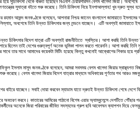
িকার হয়ে সুচিকিৎসা থেকে বঞ্চিত হয়েছেন বিএনপি চেয়ারপারসন বেগম খালেদা জিয়া। অব
ে গণতন্ত্রের সুযাত্রা বইতে শুরু করেছে। তিনি চিকিৎসা নিয়ে ইনশাআল্লাহ! খুব দ্রুত স
 মতিউর রহমান আকন্দ জনকণ্ঠকে বলেছেন, আপনারা নিশ্চয় জানেন বাংলাদেশ জামায়াতে ইসলামের আ
ুলিল্লাহ, অবশেষে তিনি উন্নত চিকিৎসার জন্য লন্ডনে যাচ্ছেন। এটি অবশ্যই জামায়াতে ইসল
়ার উন্নত চিকিৎসার বিদেশ যাত্রা এটি অবশ্যই রাজনীতিতে স্বস্তির। আশা করছি তিনি উন্নত 
রাগারে ছিলেন তাই দেশের গুরুত্বপূর্ণ অনেক ভূমিকা পালন করতে পারেননি। আশা করছি তিনি স
সাথে তার সাথে আমাদের কয়েকটা মিটিং হয়েছে কিন্তু কখনোই আক্রোশের শিকার হয়ে প্রতিশ
ড. শফিকুল ইসলাম মাসুদ জনকণ্ঠকে বলেছেন, আমরা সবসময় বেগম খালেদা জিয়ার স্বাস্থ্যগত ব
রু করেছে। বেগম খালেদা জিয়ার বিদেশ যাত্রার মাধ্যমে অধিকারের পূর্ণতার পথ আরও মজবুত
শের বাইরে যাচ্ছেন। সবাই দোয়া করবেন ম্যাডাম যাতে দ্রুতই উন্নত চিকিৎসা শেষে দেশে
মানবন্দরে অবতরণ করবে। কাতারের আমিরের পাঠানো বিশেষ এয়ার অ্যাম্বুলেন্সে দেশটিতে পৌঁছার
তাকর্মীদের অনেকে জিয়া পরিবারের জীবিত সদস্যদের গ্রুপ ছবি আবেগঘন ক্যাপশন দিয়ে ফেস