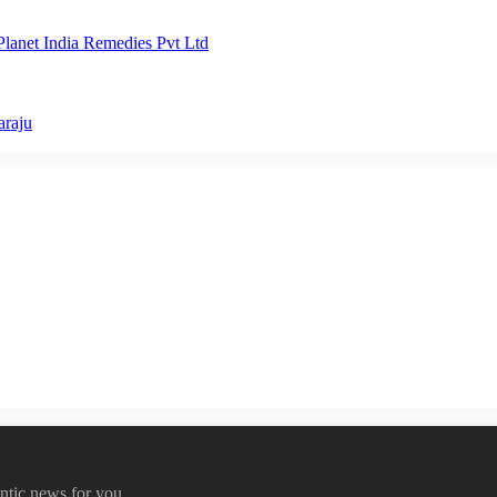
lanet India Remedies Pvt Ltd
araju
ntic news for you.