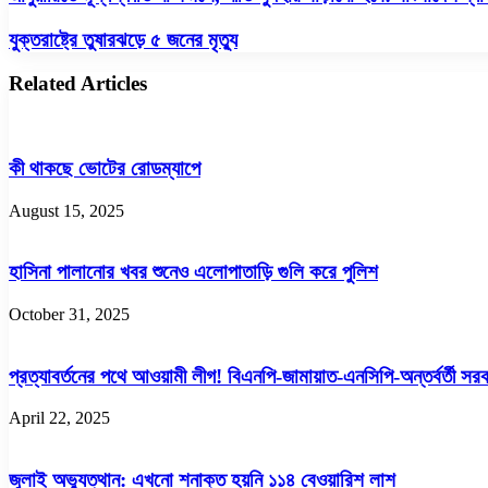
মূল্যস্ফীতি
না
যুক্তরাষ্ট্রে
যুক্তরাষ্ট্রে তুষারঝড়ে ৫ জনের মৃত্যু
কমলে,
তুষারঝড়ে
নীতি
৫
Related Articles
সুদহার
জনের
বাড়ানো
মৃত্যু
হবে:
বাংলাদেশ
কী থাকছে ভোটের রোডম্যাপে
ব্যাংক
August 15, 2025
হাসিনা পালানোর খবর শুনেও এলোপাতাড়ি গুলি করে পুলিশ
October 31, 2025
প্রত্যাবর্তনের পথে আওয়ামী লীগ! বিএনপি-জামায়াত-এনসিপি-অন্তর্বর্তী সর
April 22, 2025
জুলাই অভ্যুত্থান: এখনো শনাক্ত হয়নি ১১৪ বেওয়ারিশ লাশ