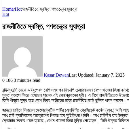
Home
/
Hot
/
রাজনীতিতে স্বস্তি, গণতন্ত্রের সুযাত্রা
Hot
রাজনীতিতে স্বস্তি, গণতন্ত্রের সুযাত্রা
Kasar Dewan
Last Updated: January 7, 2025
0
186
3 minutes read
বন্দি-গৃহবন্দি থেকে অর্ধযুগেরও বেশি সময় পর বিএনপি চেয়ারপারসন বেগম খালেদা জিয়া ক
মুক্ত বাতাসে ফিরে এসেছেন সাবেক এই সেনাপ্রধানের স্ত্রী। এ নিয়ে রাজনীতিতেও উচ্ছ্বাস
তিনি শীঘ্রই সুস্থ হয়ে দেশে ফিরে অতীতের মতো রাজনীতির মাঠে ভূমিকা পালন করবেন। আগাম
জানতে চাইলে লিবারেল ডেমোক্রেটিক পার্টির (এলডিপি) প্রেসিডেন্ট কর্নেল (অব.) অলি আ
আওয়ামী ফ্যাসিবাদের আক্রোশের শিকার হয়ে সুচিকিৎসা পাননি। আওয়ামীলীগ তার উন্ন
স্বৈরাচার সরকার পতন হয়েছে , বেগম খালেদা জিয়া মুক্তি পেয়েছেন। তিনি উন্নত চি