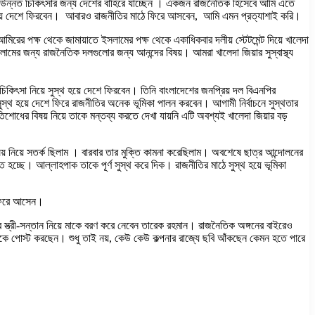
শেষে উন্নত চিকিৎসার জন্য দেশের বাহিরে যাচ্ছেন । একজন রাজনৈতিক হিসেবে আমি এতে
ুস্থ হয়ে দেশে ফিরবেন। আবারও রাজনীতির মাঠে ফিরে আসবেন, আমি এমন প্রত্যাশাই করি।
মিরের পক্ষ থেকে জামায়াতে ইসলামের পক্ষ থেকে একাধিকবার দলীয় স্টেটমেন্ট দিয়ে খালেদা
ামের জন্য রাজনৈতিক দলগুলোর জন্য আনন্দের বিষয়। আমরা খালেদা জিয়ার সুস্বাস্থ্য
চিকিৎসা নিয়ে সুস্থ হয়ে দেশে ফিরবেন। তিনি বাংলাদেশের জনপ্রিয় দল বিএনপির
ুস্থ হয়ে দেশে ফিরে রাজনীতির অনেক ভূমিকা পালন করবেন। আগামী নির্বাচনে সুস্থতার
োধের বিষয় নিয়ে তাকে মন্তব্য করতে দেখা যায়নি এটি অবশ্যই খালেদা জিয়ার বড়
িষয় নিয়ে সতর্ক ছিলাম । বারবার তার মুক্তি কামনা করেছিলাম। অবশেষে ছাত্র আন্দোলনের
 হচ্ছে। আল্লাহপাক তাকে পূর্ণ সুস্থ করে দিক। রাজনীতির মাঠে সুস্থ হয়ে ভূমিকা
 ফিরে আসেন।
 পর স্ত্রী-সন্তান নিয়ে মাকে বরণ করে নেবেন তারেক রহমান। রাজনৈতিক অঙ্গনের বাইরেও
বুকে পোস্ট করছেন। শুধু তাই নয়, কেউ কেউ কল্পনার রাজ্যে ছবি আঁকছেন কেমন হতে পারে