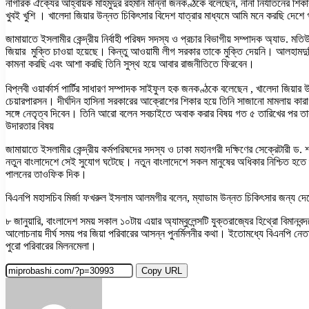
নাগরিক ঐক্যের আহ্বায়ক মাহমুদুর রহমান মান্না জনকণ্ঠকে বলেছেন, নানা নির্যাতনের শ
খুবই খুশি । খালেদা জিয়ার উন্নত চিকিৎসার বিদেশ যাত্রার মাধ্যমে আমি মনে করছি দেশ
জামায়াতে ইসলামীর কেন্দ্রীয় নির্বাহী পরিষদ সদস্য ও প্রচার বিভাগীয় সম্পাদক অ্যাড.
জিয়ার মুক্তি চাওয়া হয়েছে। কিন্তু আওয়ামী লীগ সরকার তাকে মুক্তি দেয়নি। আলহামদ
কামনা করছি এবং আশা করছি তিনি সুস্থ হয়ে আবার রাজনীতিতে ফিরবেন।
বিপ্লবী ওয়ার্কার্স পার্টির সাধারণ সম্পাদক সাইফুল হক জনকণ্ঠকে বলেছেন , খালেদা জিয
চেয়ারপারসন। দীর্ঘদিন হাসিনা সরকারের আক্রোশের শিকার হয়ে তিনি সাজানো মামলায় কা
সঙ্গে নেতৃত্ব দিবেন। তিনি আরো বলেন সবচাইতে অবাক করার বিষয় গত ৫ তারিখের পর তার 
উদারতার বিষয়
জামায়াতে ইসলামীর কেন্দ্রীয় কর্মপরিষদের সদস্য ও ঢাকা মহানগরী দক্ষিণের সেক্রেটারী 
নতুন বাংলাদেশে সেই সুযোগ ঘটেছে। নতুন বাংলাদেশে সকল মানুষের অধিকার নিশ্চিত হতে শু
পালনের তাওফিক দিক।
বিএনপি মহাসচিব মির্জা ফখরুল ইসলাম আলমগীর বলেন, ম্যাডাম উন্নত চিকিৎসার জন্য দে
৮ জানুয়ারি, বাংলাদেশ সময় সকাল ১০টায় এয়ার অ্যাম্বুলেন্সটি যুক্তরাজ্যের হিথ্রো বি
আলোচনায় দীর্ঘ সময় পর জিয়া পরিবারের আসন্ন পুনর্মিলনীর কথা। ইতোমধ্যে বিএনপি নে
পুরো পরিবারের মিলনমেলা।
Copy URL