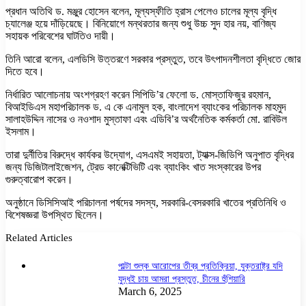
প্রধান অতিথি ড. মঞ্জুর হোসেন বলেন, মূল্যস্ফীতি হ্রাস পেলেও চালের মূল্য বৃদ্ধি
চ্যালেঞ্জ হয়ে দাঁড়িয়েছে। বিনিয়োগে মন্থরতার জন্য শুধু উচ্চ সুদ হার নয়, বাণিজ্য
সহায়ক পরিবেশের ঘাটতিও দায়ী।
তিনি আরো বলেন, এলডিসি উত্তরণে সরকার প্রস্তুত, তবে উৎপাদনশীলতা বৃদ্ধিতে জোর
দিতে হবে।
নির্ধারিত আলোচনায় অংশগ্রহণ করেন সিপিডি’র ফেলো ড. মোস্তাফিজুর রহমান,
বিআইডিএস মহাপরিচালক ড. এ কে এনামুল হক, বাংলাদেশ ব্যাংকের পরিচালক মাহমুদ
সালাহউদ্দিন নাসের ও নওশাদ মুস্তাফা এবং এডিবি’র অর্থনৈতিক কর্মকর্তা মো. রাবিউল
ইসলাম।
তারা দুর্নীতির বিরুদ্ধে কার্যকর উদ্যোগ, এসএমই সহায়তা, ট্যাক্স-জিডিপি অনুপাত বৃদ্ধির
জন্য ডিজিটালাইজেশন, ট্রেড কানেক্টিভিটি এবং ব্যাংকিং খাত সংস্কারের উপর
গুরুত্বারোপ করেন।
অনুষ্ঠানে ডিসিসিআই পরিচালনা পর্ষদের সদস্য, সরকারি-বেসরকারি খাতের প্রতিনিধি ও
বিশেষজ্ঞরা উপস্থিত ছিলেন।
Related Articles
পাল্টা শুল্ক আরোপের তীব্র প্রতিক্রিয়া, যুক্তরাষ্ট্র যদি
যুদ্ধই চায় আমরা প্রস্তুত, চীনের হুঁশিয়ারি
March 6, 2025