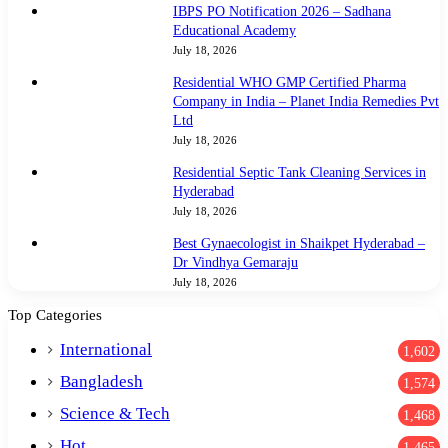
IBPS PO Notification 2026 – Sadhana
Educational Academy
July 18, 2026
Residential WHO GMP Certified Pharma
Company in India – Planet India Remedies Pvt
Ltd
July 18, 2026
Residential Septic Tank Cleaning Services in
Hyderabad
July 18, 2026
Best Gynaecologist in Shaikpet Hyderabad –
Dr Vindhya Gemaraju
July 18, 2026
Top Categories
International
1,602
Bangladesh
1,574
Science & Tech
1,468
Hot
1,465