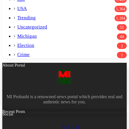
USA
1,364
Trending
1,184
Uncategorized
51
Michigan
44
Election
2
Crime
1
About Portal
MI Probashi is a renowned news portal which provides real and
authentic news for you.
Recent Posts
Social
Facebook
X
LinkedIn
YouTube