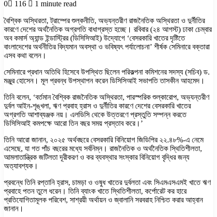
0
116
1 minute read
বৈশ্বিক অস্থিরতা, ট্রাম্পের শুল্কনীতি, অভ্যন্তরীণ রাজনৈতিক অস্থিরতা ও দুর্নীতির
কারণে দেশের অর্থনৈতিক অগ্রগতি বাধাগ্রস্ত হচ্ছে। রবিবার (২৪ আগস্ট) ঢাকা চেম্বার
অব কমার্স অ্যান্ড ইন্ডাস্ট্রির (ডিসিসিআই) উদ্যোগে ‘বেসরকারি খাতের দৃষ্টিতে
বাংলাদেশের অর্থনীতির বিদ্যমান অবস্থা ও ভবিষ্যৎ পর্যালোচনা’ শীর্ষক সেমিনারে বক্তারা
এসব কথা বলেন।
সেমিনারে প্রধান অতিথি হিসেবে উপস্থিত ছিলেন পরিকল্পনা কমিশনের সদস্য (সচিব) ড.
মঞ্জুর হোসেন। মূল প্রবন্ধ উপস্থাপন করেন ডিসিসিআই সভাপতি তাসকীন আহমেদ।
তিনি বলেন, ‘বর্তমান বৈশ্বিক রাজনৈতিক অস্থিরতা, পারস্পরিক শুল্কারোপ, অভ্যন্তরীণ
দুর্বল আইন-শৃঙ্খলা, ঋণ প্রবাহ হ্রাস ও দুর্নীতির কারণে দেশের বেসরকারি খাতের
অগ্রগতি আশাব্যঞ্জক নয়। এলডিসি থেকে উত্তরণে প্রস্তুতি সম্পন্ন করতে
ডিসিসিআই কমপক্ষে আরো তিন বছর সময় প্রস্তাব করে।’
তিনি আরো জানান, ২০২৫ অর্থবছরে বেসরকারি বিনিয়োগ জিডিপির ২২.৪৮%-এ নেমে
এসেছে, যা গত পাঁচ বছরের মধ্যে সর্বনিম্ন। রাজনৈতিক ও অর্থনৈতিক স্থিতিশীলতা,
আমলাতান্ত্রিক জটিলতা দূরীকরণ ও কর ব্যবস্থার সংস্কার বিনিয়োগ বৃদ্ধির জন্য
অত্যাবশ্যক।
প্রবন্ধে তিনি রপ্তানি হ্রাস, চামড়া ও ওষুধ খাতের দুর্বলতা এবং সিএমএসএমই খাতে ঋণ
প্রবাহে পতন তুলে ধরেন। তিনি ব্যাংক খাতে স্থিতিশীলতা, কর্পোরেট কর হারে
প্রতিযোগিতামূলক পরিবেশ, সাশ্রয়ী অর্থায়ন ও জ্বালানি সরবরাহ নিশ্চিত করার আহ্বান
জানান।