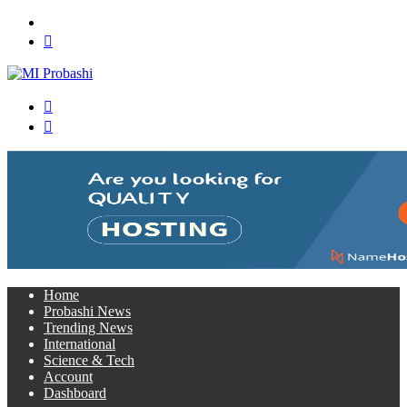
Menu
Search
for
Switch
skin
Log
In
Home
Probashi News
Trending News
International
Science & Tech
Account
Dashboard