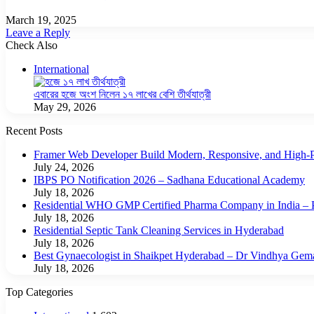
March 19, 2025
Leave a Reply
Check Also
Close
International
এবারের হজে অংশ নিলেন ১৭ লাখের বেশি তীর্থযাত্রী
May 29, 2026
Recent Posts
Framer Web Developer Build Modern, Responsive, and High-P
July 24, 2026
IBPS PO Notification 2026 – Sadhana Educational Academy
July 18, 2026
Residential WHO GMP Certified Pharma Company in India – P
July 18, 2026
Residential Septic Tank Cleaning Services in Hyderabad
July 18, 2026
Best Gynaecologist in Shaikpet Hyderabad – Dr Vindhya Gem
July 18, 2026
Top Categories