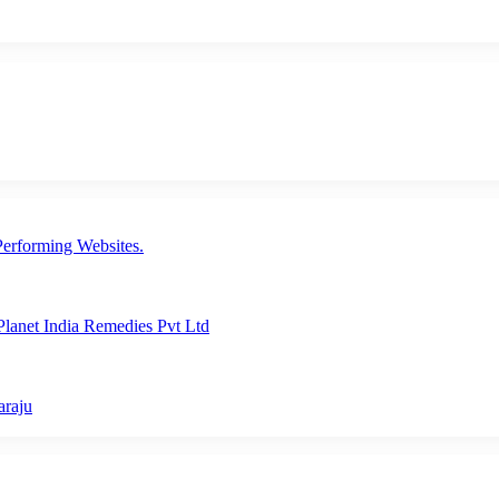
erforming Websites.
lanet India Remedies Pvt Ltd
araju