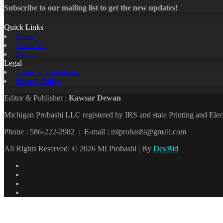
Subscribe to our mailing list to get the new updates!
Quick Links
Home
About Us
News
Legal
Terms & Conditions
Privacy Policy
Editor & Publisher :
Kawsar Dewan
Michigan Probashi LLC registered by IRS and state Printing and El
Phone : 586-222-2982 । E-mail : miprobashi@gmail.com
All Rights Reserved: © 2026 MI Probashi | By
DevBid
Facebook
X
LinkedIn
YouTube
Back
to