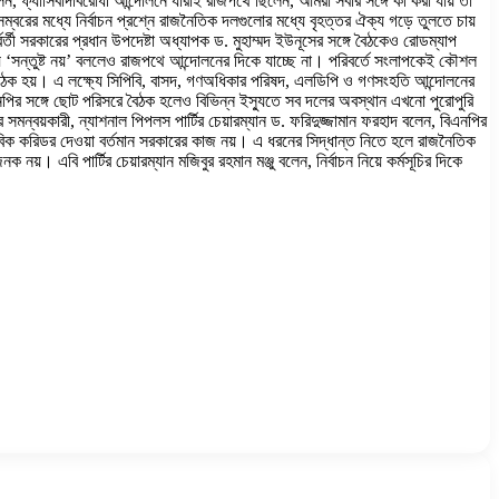
 ফ্যাসিবাদবিরোধী আন্দোলনে যারাই রাজপথে ছিলেন, আমরা সবার সঙ্গে কী করা যায় তা
বরের মধ্যে নির্বাচন প্রশ্নে রাজনৈতিক দলগুলোর মধ্যে বৃহত্তর ঐক্য গড়ে তুলতে চায়
তী সরকারের প্রধান উপদেষ্টা অধ্যাপক ড. মুহাম্মদ ইউনূসের সঙ্গে বৈঠকেও রোডম্যাপ
়ায় ‘সন্তুষ্ট নয়’ বললেও রাজপথে আন্দোলনের দিকে যাচ্ছে না। পরিবর্তে সংলাপকেই কৌশল
া বৈঠক হয়। এ লক্ষ্যে সিপিবি, বাসদ, গণঅধিকার পরিষদ, এলডিপি ও গণসংহতি আন্দোলনের
পির সঙ্গে ছোট পরিসরে বৈঠক হলেও বিভিন্ন ইস্যুতে সব দলের অবস্থান এখনো পুরোপুরি
্বয়কারী, ন্যাশনাল পিপলস পার্টির চেয়ারম্যান ড. ফরিদুজ্জামান ফরহাদ বলেন, বিএনপির
নবিক করিডর দেওয়া বর্তমান সরকারের কাজ নয়। এ ধরনের সিদ্ধান্ত নিতে হলে রাজনৈতিক
 এবি পার্টির চেয়ারম্যান মজিবুর রহমান মঞ্জু বলেন, নির্বাচন নিয়ে কর্মসূচির দিকে