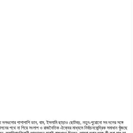
ক্ত দলগুলোর পাশাপাশি ডান, বাম, ইসলামি ছাড়াও ছোটবড়, নতুন-পুরোনো সব দলের সঙ্গে
নের পথে না গিয়ে সংলাপ ও রাজনৈতিক ঐক্যের মাধ্যমে নির্বাচনকেন্দ্রিক সমাধান খুঁজছে