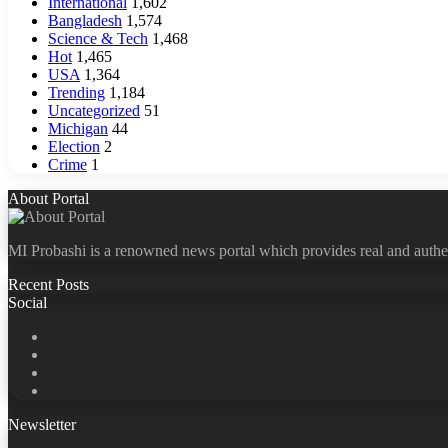
International
1,602
Bangladesh
1,574
Science & Tech
1,468
Hot
1,465
USA
1,364
Trending
1,184
Uncategorized
51
Michigan
44
Election
2
Crime
1
About Portal
MI Probashi is a renowned news portal which provides real and authe
Recent Posts
Social
Facebook
X
LinkedIn
YouTube
Newsletter