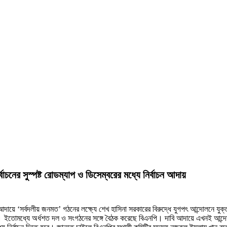
াচনের সুস্পষ্ট রোডম্যাপ ও ডিসেম্বরের মধ্যে নির্বাচন আদায়
 আদায়ে ‘সর্বদলীয় জনমত’ গঠনের লক্ষ্যে শেখ হাসিনা সরকারের বিরুদ্ধে যুগপৎ আন্দোলনে যু
দায়। ইতোমধ্যে অর্ধশত দল ও সংগঠনের সঙ্গে বৈঠক করেছে বিএনপি। দাবি আদায়ে এখনই আন্দোল