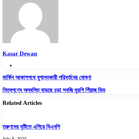
Kasar Dewan
Website
মার্কিন
মার্কিন আকাশপথে যুগান্তকারী পরিবর্তনের ঘোষণা
আকাশপথে
যুগান্তকারী
নিত্যপণ্যে
নিত্যপণ্যে অস্বস্তি বাড়ছে চড়া সবজি মুরগি পিঁয়াজ ডিম
পরিবর্তনের
অস্বস্তি
ঘোষণা
বাড়ছে
Related Articles
চড়া
সবজি
মুরগি
পিঁয়াজ
তরুণদের দৃষ্টিতে এগিয়ে বিএনপি
ডিম
July 8, 2025