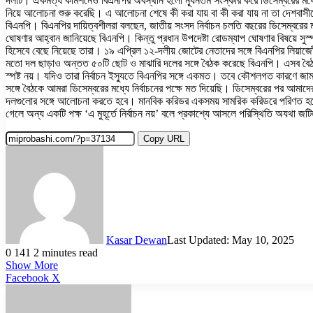
দলটি। ঐকমত্য কমিশনেও বিএনপির অবস্থান হলো ন্যূনতম সংস্কার করে ডিসেম্বরের মধ্যে 
নিয়ে আলোচনা শুরু করেছি। এ আলোচনা শেষে কী করা যায় বা কী করা যায় না তা দেশবাসীক
বিএনপি। বিএনপির দায়িত্বশীলরা বলছেন, জাতীয় সংসদ নির্বাচন চলতি বছরের ডিসেম্বরের ম
ঘোষণার আহ্বান জানিয়েছে বিএনপি। কিন্তু প্রধান উপদেষ্টা রোডম্যাপ ঘোষণার বিষয়ে সুস্
হিসেবে বেছে নিয়েছে তারা। ১৯ এপ্রিল ১২-দলীয় জোটের নেতাদের সঙ্গে বিএনপির লিয়াজ
মতো দল ছাড়াও অন্তত ৫০টি ছোট ও মাঝারি দলের সঙ্গে বৈঠক করেছে বিএনপি। এসব বৈঠকে 
স্পষ্ট নয়। যদিও তারা নির্বাচন ইস্যুতে বিএনপির সঙ্গে একমত। তবে কৌশলগত কারণে জামা
সঙ্গে বৈঠকে আমরা ডিসেম্বরের মধ্যে নির্বাচনের পক্ষে মত দিয়েছি। ডিসেম্বরের পর আমা
দলগুলোর সঙ্গে আলোচনা করতে হবে। মানবিক করিডর একসময় সামরিক করিডরে পরিণত হয়ে দেশের 
গেলে অন্য একটি পক্ষ ‘এ মুহূর্তে নির্বাচন নয়’ বলে প্রকাশ্যে আসলে পরিস্থিতি অযথা
Copy URL
Kasar Dewan
Last Updated: May 10, 2025
0
141
2 minutes read
Show More
LinkedIn
Pinterest
Reddit
WhatsApp
Telegram
Viber
Share
Facebook
X
via
Email