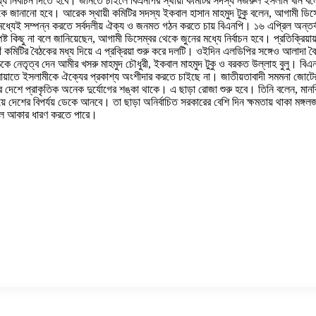
নির্বাচন দিতে হবে। জানতে চাইলে বিএনপির স্থায়ী কমিটির সদস্য নজরুল ইসলাম খান বলেন,
ে জানানো হবে। আরেক স্থায়ী কমিটির সদস্য ইকবাল হাসান মাহমুদ টুকু বলেন, আগামী ডিসেম্
ধ্যেই সম্পন্ন করতে সর্বদলীয় ঐক্য ও জনমত গঠন করতে চায় বিএনপি। ১৬ এপ্রিল অন্তর্বর্
পষ্ট কিছু না বলে জানিয়েছেন, আগামী ডিসেম্বর থেকে জুনের মধ্যে নির্বাচন হবে। প্রতিক্রিয
োঁ কমিটির বৈঠকের মধ্য দিয়ে এ প্রক্রিয়া শুরু করে দলটি। ওইদিন এলডিপির সঙ্গেও আলাদ
নেতৃত্ব দেন আমীর খসরু মাহমুদ চৌধুরী, ইকবাল মাহমুদ টুকু ও বরকত উল্লাহ বুলু। বিএন
য়াতে ইসলামীকে ঐক্যের প্রকাশ্য অংশীদার করতে চাইছে না। জাতীয়তাবাদী সমমনা জোটের সমন
দের দেশে প্রাকৃতিক অনেক দুর্যোগের শঙ্কা থাকে। এ ছাড়া রোজা শুরু হবে। তিনি বলেন, মা
বিপর্যয় ডেকে আনবে। তা ছাড়া অনির্বাচিত সরকারের বেশি দিন ক্ষমতায় থাকা মঙ্গলজনক নয়।
 জটিল আকার ধারণ করতে পারে।