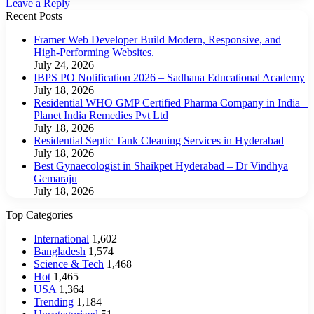
Leave a Reply
Recent Posts
Framer Web Developer Build Modern, Responsive, and
High-Performing Websites.
July 24, 2026
IBPS PO Notification 2026 – Sadhana Educational Academy
July 18, 2026
Residential WHO GMP Certified Pharma Company in India –
Planet India Remedies Pvt Ltd
July 18, 2026
Residential Septic Tank Cleaning Services in Hyderabad
July 18, 2026
Best Gynaecologist in Shaikpet Hyderabad – Dr Vindhya
Gemaraju
July 18, 2026
Top Categories
International
1,602
Bangladesh
1,574
Science & Tech
1,468
Hot
1,465
USA
1,364
Trending
1,184