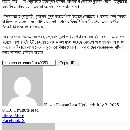
লড়াই করে। এর প্রেক্ষিতে ইউক্রেন তাদের বেশিরভাগ সেনাকে কুরস্ক থেকে প্রত্যাহার
করে নিতে বাধ্য হয়। এছাড়া অনেক সেনা মারাও যান।
পশ্চিমাদের তথ্যানুযায়ী, কুরস্কে যুদ্ধ করতে গিয়ে উত্তর কোরিয়ার ৪ হাজার সেনা আহত
বা নিহত হয়েছেন। তবে রাশিয়ায় সেনা পাঠানোর বিষয়টি নিয়ে পিয়ংইয়ং এবং বেইজিং
উভয়ই নিরবতা বজায় রেখেছে।
সংবাদমাধ্যম সিএনএনের কাছে নতুন গোয়েন্দা তথ্য শেয়ার করেছে ইউক্রেন। এতে বলা
হয়েছে, রুশ বাহিনী ইউক্রেনের যেসব অঞ্চল দখল করেছে সেগুলো অক্ষুন্ন রাখা এবং বড়
ধরনের অভিযানে অংশ নেবে উত্তর কোরিয়ার সেনারা। আর তাদের অস্ত্রেসস্ত্রে সজ্জিত
করার সক্ষমতা রাশিয়ার রয়েছে।
Copy URL
Kasar Dewan
Last Updated: July 3, 2025
0
116
1 minute read
Show More
LinkedIn
Pinterest
Reddit
WhatsApp
Telegram
Viber
Share
Facebook
X
via