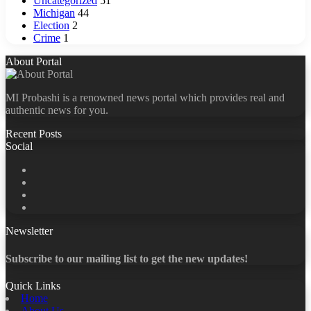
Uncategorized
51
Michigan
44
Election
2
Crime
1
About Portal
MI Probashi is a renowned news portal which provides real and
authentic news for you.
Recent Posts
Social
Facebook
X
LinkedIn
YouTube
Newsletter
Subscribe to our mailing list to get the new updates!
Quick Links
Home
About Us