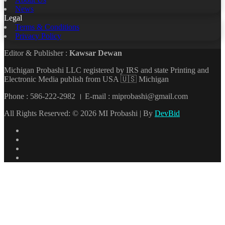
News
Legal
Terms & Conditions
Privacy Policy
Editor & Publisher :
Kawsar Dewan
Michigan Probashi LLC registered by IRS and state Printing and
Electronic Media publish from USA 🇺🇸 Michigan
Phone : 586-222-2982 । E-mail : miprobashi@gmail.com
All Rights Reserved: © 2026 MI Probashi | By
DevBid
Facebook
X
LinkedIn
YouTube
Back
to
top
button