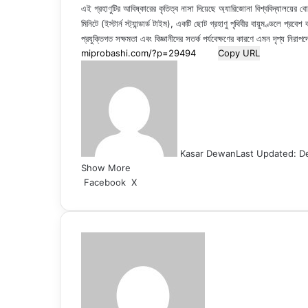
এই গ্রহাণুটির আবিষ্কারের কৃতিত্ব নাসা দিয়েছে অ্যারিজোনা বিশ্ববিদ্যালয়ের 
মিনিটে (ইস্টার্ন স্ট্যান্ডার্ড টাইম), একটি ছোট গ্রহাণু পৃথিবীর বায়ুমণ্ডলে প
প্রযুক্তিগত সক্ষমতা এবং বিজ্ঞানীদের সতর্ক পর্যবেক্ষণের কারণে এমন দৃশ্য নি
Copy URL
Kasar Dewan
Last Updated: D
Show More
LinkedIn
Pinterest
Reddit
WhatsApp
Telegram
Viber
Share
Facebook
X
via
Email