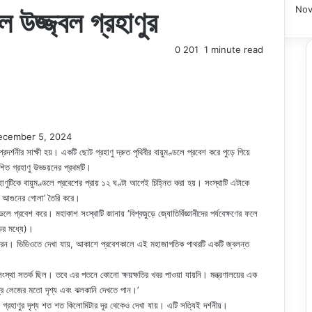
Nov
 উজ্জ্বল গ্রহাণুর
0
201
1 minute read
ecember 5, 2024
র্শনীর সাক্ষী হয়। একটি ছোট গ্রহাণু দ্রুত পৃথিবীর বায়ুমণ্ডলে প্রবেশ করে পুড়ে গিয়ে
ত গ্রহাণু উড্ডয়নের প্রথমটি।
হাণুটিকে বায়ুমণ্ডলে প্রবেশের প্রায় ১২ ঘণ্টা আগেই চিহ্নিত করা হয়। সংস্থাটি এটাকে
ীয় আগুনের গোলা’ তৈরি করে।
্ডলে প্রবেশ করে। মহাকাশ সংস্থাটি জানায় ‘বিশ্বজুড়ে জ্যোতির্বিজ্ঞানীদের পর্যবেক্ষণের ফলে
ডের মধ্যে)।
র করেন। ভিডিওতে দেখা যায়, আকাশে প্রবেশকালে এই মহাজাগতিক পাথরটি একটি জ্বলন্ত
 সংস্থা সতর্ক ছিল। তবে এর পতনে কোনো ক্ষয়ক্ষতির খবর পাওয়া যায়নি। মন্ত্রণালয়ের এক
মকেতুর লেজের মতো দৃশ্য এবং ঝলকানি দেখতে পান।’
এই গ্রহাণুর দৃশ্য শত শত কিলোমিটার দূর থেকেও দেখা যায়। এটি সত্যিই দর্শনীয়।