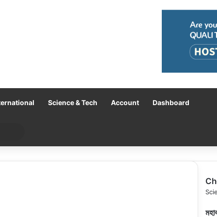
ternational
Science & Tech
Account
Dashboard
Search
for
Ch
Clo
Sci
মহাক