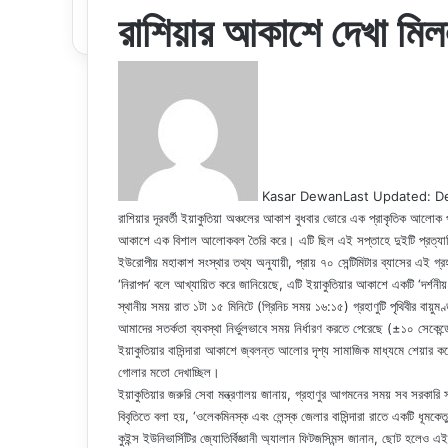
রাশিয়ার আকাশে দেখা মিলল
Kasar Dewan
Last Updated: D
রাশিয়ার দূরবর্তী ইয়াকুতিয়া অঞ্চলের আকাশ বুধবার ভোরে এক প্রাকৃতিক আলোক প্রদ
আকাশে এক বিশাল আলোকবল তৈরি করে। এটি ছিল এই সপ্তাহে দুইটি প্রত্যাশি
ইউরোপীয় মহাকাশ সংস্থার তথ্য অনুযায়ী, প্রায় ৭০ সেন্টিমিটার ব্যাসের এই গ্র
‘নিরাপদ’ বলে আখ্যায়িত করে জানিয়েছে, এটি ইয়াকুতিয়ার আকাশে একটি ‘দর্শন
স্থানীয় সময় রাত ১টা ১৫ মিনিটে (গ্রিনিচ সময় ১৬:১৫) গ্রহাণুটি পৃথিবীর বায়ুমণ
আমাদের সতর্কতা ব্যবস্থা নির্ভুলভাবে সময় নির্ধারণ করতে পেরেছে (±১০ সেকেন্
ইয়াকুতিয়ার বাসিন্দারা আকাশে জ্বলন্ত আলোর দৃশ্য সামাজিক মাধ্যমে শেয়া
গোলার মতো দেখাচ্ছিল।
ইয়াকুতিয়ার জরুরি সেবা মন্ত্রণালয় জানায়, গ্রহাণুর আগমনের সময় সব সরকারি
বিবৃতিতে বলা হয়, ‘ওলেকমিনস্ক এবং লেন্স্ক জেলার বাসিন্দারা রাতে একটি ধূ
কুইন্স ইউনিভার্সিটির জ্যোতির্বিজ্ঞানী অ্যালান ফিটজসিমন্স জানান, ছোট হলেও 