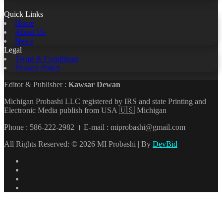
Quick Links
Home
About Us
News
Legal
Terms & Conditions
Privacy Policy
Editor & Publisher :
Kawsar Dewan
Michigan Probashi LLC registered by IRS and state Printing and
Electronic Media publish from USA 🇺🇸 Michigan
Phone : 586-222-2982 । E-mail : miprobashi@gmail.com
All Rights Reserved: © 2026 MI Probashi | By
DevBid
Facebook
X
LinkedIn
YouTube
Back
to
top