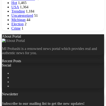
Hot
1,465
USA
1,364
Trending
1,184
Uncategorized
51
Michigan
44
Election
2
Crime
1
About Portal
MI Probashi is a renowned news portal which provides real and
authentic news for you.
Recent Posts
Social
Facebook
X
LinkedIn
YouTube
Newsletter
Subscribe to our mailing list to get the new updates!