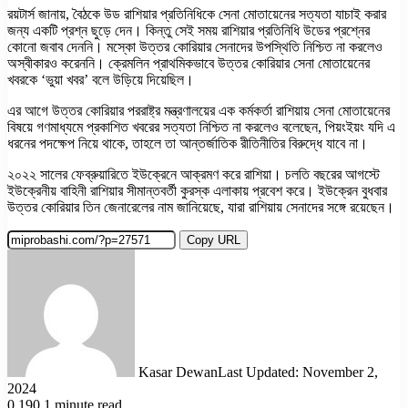
রয়টার্স জানায়, বৈঠকে উড রাশিয়ার প্রতিনিধিকে সেনা মোতায়েনের সত্যতা যাচাই করার
জন্য একটি প্রশ্ন ছুড়ে দেন। কিন্তু সেই সময় রাশিয়ার প্রতিনিধি উডের প্রশ্নের
কোনো জবাব দেননি। মস্কো উত্তর কোরিয়ার সেনাদের উপস্থিতি নিশ্চিত না করলেও
অস্বীকারও করেননি। ক্রেমলিন প্রাথমিকভাবে উত্তর কোরিয়ার সেনা মোতায়েনের
খবরকে ‘ভুয়া খবর’ বলে উড়িয়ে দিয়েছিল।
এর আগে উত্তর কোরিয়ার পররাষ্ট্র মন্ত্রণালয়ের এক কর্মকর্তা রাশিয়ায় সেনা মোতায়েনের
বিষয়ে গণমাধ্যমে প্রকাশিত খবরের সত্যতা নিশ্চিত না করলেও বলেছেন, পিয়ংইয়ং যদি এ
ধরনের পদক্ষেপ নিয়ে থাকে, তাহলে তা আন্তর্জাতিক রীতিনীতির বিরুদ্ধে যাবে না।
২০২২ সালের ফেব্রুয়ারিতে ইউক্রেনে আক্রমণ করে রাশিয়া। চলতি বছরের আগস্টে
ইউক্রেনীয় বাহিনী রাশিয়ার সীমান্তবর্তী কুরস্ক এলাকায় প্রবেশ করে। ইউক্রেন বুধবার
উত্তর কোরিয়ার তিন জেনারেলের নাম জানিয়েছে, যারা রাশিয়ায় সেনাদের সঙ্গে রয়েছেন।
Copy URL
Kasar Dewan
Last Updated: November 2,
2024
0
190
1 minute read