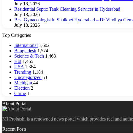
July 18, 2026
Residential Septic Tank Cleaning Services in Hyderabad
July 18, 2026
Best Gynaecologist in Shaikpet Hyderabad – Dr Vindhya Gem
July 18, 2026
Top Categories
International
1,602
Bangladesh
1,574
Science & Tech
1,468
Hot
1,465
USA
1,364
Trending
1,184
Uncategorized
51
Michigan
44
Election
2
Crime
1
About Portal
MI Probashi is a renowned news portal which provides real and authe
Recent Posts