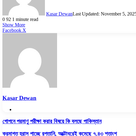
Kasar Dewan
Last Updated: November 5, 202
0
92
1 minute read
Show More
LinkedIn
Pinterest
Reddit
WhatsApp
Telegram
Viber
Share
Facebook
X
via
Email
Kasar Dewan
Website
গোপনে
গোপনে পরমাণু পরীক্ষা করার বিষয়ে কি বলছে পাকিস্তান
পরমাণু
পরীক্ষা
ক্রমাগত
ক্রমাগত হ্রাস পাচ্ছে রপ্তানি, অক্টোবরেই কমেছে ৭.৪৩ শতাংশ