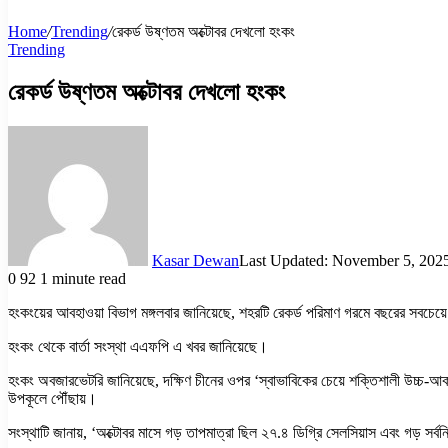
Home
/
Trending
/
রেকর্ড উষ্ণতম অক্টোবর দেখলো হংকং
Trending
রেকর্ড উষ্ণতম অক্টোবর দেখলো হংকং
Kasar Dewan
Last Updated: November 5, 202
0
92
1 minute read
হংকংয়ের আবহাওয়া বিভাগ মঙ্গলবার জানিয়েছে, শহরটি রেকর্ড পরিমাণ গরমে বছরের সবচেয়ে
হংকং থেকে বার্তা সংস্থা এএফপি এ খবর জানিয়েছে।
হংকং অবজারভেটরি জানিয়েছে, দক্ষিণ চীনের ওপর ‘স্বাভাবিকের চেয়ে শক্তিশালী উচ্চ-আকা
উপকূলে পৌঁছায়।
সংস্থাটি জানায়, ‘অক্টোবর মাসে গড় তাপমাত্রা ছিল ২৭.৪ ডিগ্রি সেলসিয়াস এবং গড় সর্ব