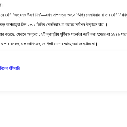
্ড।
য়ে বেশি ‘অত্যন্ত উষ্ণ দিন’—যখন তাপমাত্রা ৩৩.০ ডিগ্রি সেলসিয়াস বা তার বেশি নিবন্
্বনিম্ন তাপমাত্রা ছিল ২৮.২ ডিগ্রি সেলসিয়াস-যা বছরের সর্বশেষ উষ্ণতম রাত ।
র করেছে, যেখানে অন্তত ১২টি ক্রান্তীয় ঘূর্ণিঝড় সতর্কতা জারি করা হয়েছে-যা ১৯৪৬ সালে
ীষ্ম পার করেছে বলে জানিয়েছে সংশ্লিষ্ট দেশের আবহাওয়া সংস্থাগুলো।
ীনের হুঁশিয়ারি