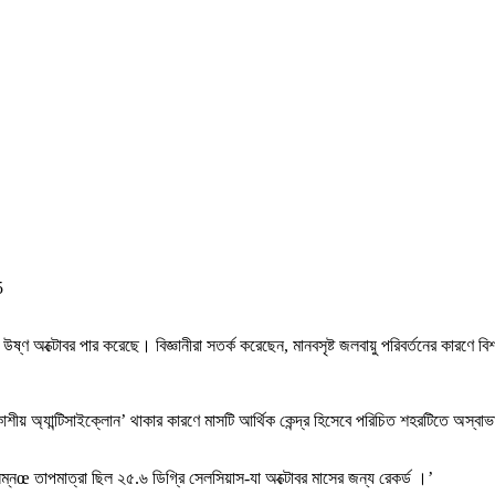
5
 উষ্ণ অক্টোবর পার করেছে। বিজ্ঞানীরা সতর্ক করেছেন, মানবসৃষ্ট জলবায়ু পরিবর্তনের কারণে
শীয় অ্যান্টিসাইক্লোন’ থাকার কারণে মাসটি আর্থিক কেন্দ্র হিসেবে পরিচিত শহরটিতে অস্বা
নিম্নœ তাপমাত্রা ছিল ২৫.৬ ডিগ্রি সেলসিয়াস-যা অক্টোবর মাসের জন্য রেকর্ড ।’