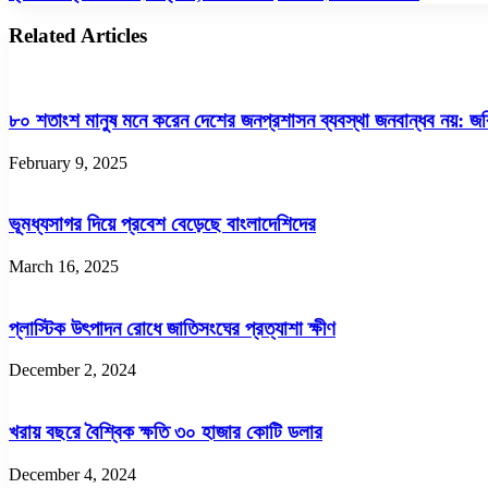
করার
হ্রাস
বিষয়ে
পাচ্ছে
Related Articles
কি
রপ্তানি,
বলছে
অক্টোবরেই
পাকিস্তান
কমেছে
৭.৪৩
৮০ শতাংশ মানুষ মনে করেন দেশের জনপ্রশাসন ব্যবস্থা জনবান্ধব নয়: জ
শতাংশ
February 9, 2025
ভূমধ্যসাগর দিয়ে প্রবেশ বেড়েছে বাংলাদেশিদের
March 16, 2025
প্লাস্টিক উৎপাদন রোধে জাতিসংঘের প্রত্যাশা ক্ষীণ
December 2, 2024
খরায় বছরে বৈশ্বিক ক্ষতি ৩০ হাজার কোটি ডলার
December 4, 2024