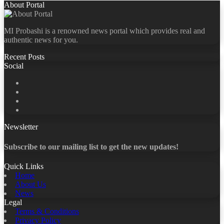
About Portal
MI Probashi is a renowned news portal which provides real and
authentic news for you.
Recent Posts
Social
Facebook
X
LinkedIn
YouTube
Newsletter
Subscribe to our mailing list to get the new updates!
Quick Links
Home
About Us
News
Legal
Terms & Conditions
Privacy Policy