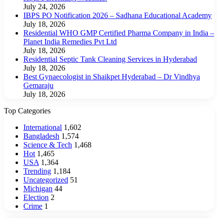
July 24, 2026
IBPS PO Notification 2026 – Sadhana Educational Academy
July 18, 2026
Residential WHO GMP Certified Pharma Company in India –
Planet India Remedies Pvt Ltd
July 18, 2026
Residential Septic Tank Cleaning Services in Hyderabad
July 18, 2026
Best Gynaecologist in Shaikpet Hyderabad – Dr Vindhya
Gemaraju
July 18, 2026
Top Categories
International
1,602
Bangladesh
1,574
Science & Tech
1,468
Hot
1,465
USA
1,364
Trending
1,184
Uncategorized
51
Michigan
44
Election
2
Crime
1