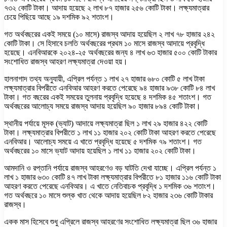
৭৩২ কোটি টাকা। আদায় হয়েছে ২ লাখ ৮৭ হাজার ২৫৬ কোটি টাকা। লক্ষ্যমাত্রার
চেয়ে পিছিয়ে আছে ১৯ দশমিক ৯২ শতাংশ।
গত অর্থবছরের একই সময়ে (১০ মাসে) রাজস্ব আদায় হয়েছিল ২ লাখ ৭৮ হাজার ২৪২
কোটি টাকা। সে হিসাবে চলতি অর্থবছরের প্রথম ১০ মাসে রাজস্ব আদায়ে প্রবৃদ্ধি
হয়েছে। এনবিআরকে ২০২৪-২৫ অর্থবছরের জন্য ৪ লাখ ৬৩ হাজার ৫০০ কোটি টাকার
সংশোধিত রাজস্ব আহরণ লক্ষ্যমাত্রা দেওয়া হয়।
হালনাগাদ তথ্য অনুযায়ী, এপ্রিল পর্যন্ত ১ লাখ ২৭ হাজার ৬৮০ কোটি ৫ লাখ টাকা
লক্ষ্যমাত্রার বিপরীতে এনবিআর আহরণ করতে পেরেছে ৯৪ হাজার ৯৩৮ কোটি ৮৪ লাখ
টাকা। গত বছরের একই সময়ের তুলনায় প্রবৃদ্ধি হয়েছে ৪ দশমিক ৪৫ শতাংশ। গত
অর্থবছরের আলোচ্য সময়ে রাজস্ব আদায় হয়েছিল ৯০ হাজার ৮৯৪ কোটি টাকা।
স্থানীয় পর্যায়ে মূসক (ভ্যাট) আদায়ে লক্ষ্যমাত্রা ছিল ১ লাখ ২৯ হাজার ৪২২ কোটি
টাকা। লক্ষ্যমাত্রার বিপরীতে ১ লাখ ১১ হাজার ২০২ কোটি টাকা আহরণ করতে পেরেছে
এনবিআর। আলোচ্য সময়ে এ খাতে প্রবৃদ্ধি হয়েছে ৫ দশমিক ৭৯ শতাংশ। গত
অর্থবছরের ১০ মাসে ভ্যাট আদায় হয়েছিল ১ লাখ ১১ হাজার ২০২ কোটি টাকা।
আমদানি ও রপ্তানি পর্যায়ে রাজস্ব আহরণেও বড় ঘাটতি দেখা যাচ্ছে। এপ্রিল পর্যন্ত ১
লাখ ১ হাজার ৬৩০ কোটি ৪৭ লাখ টাকা লক্ষ্যমাত্রার বিপরীতে ৮১ হাজার ১১৬ কোটি টাকা
আহরণ করতে পেরেছে এনবিআর। এ খাতে নেতিবাচক প্রবৃদ্ধি ১ দশমিক ৩৬ শতাংশ।
গত অর্থবছরে ১০ মাসে শুল্ক খাত থেকে আদায় হয়েছিল ৮২ হাজার ২৩৬ কোটি টাকার
রাজস্ব।
একক মাস হিসেবে শুধু এপ্রিলে রাজস্ব আহরণের সংশোধিত লক্ষ্যমাত্রা ছিল ৩৬ হাজার