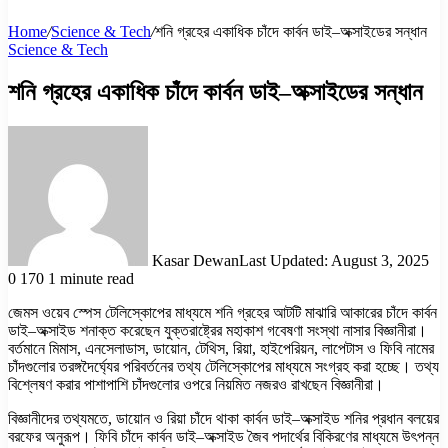
Home
/
Science & Tech
/
শনি গ্রহের একাধিক চাঁদে কার্বন ডাই–অক্সাইডের সন্ধান
Science & Tech
শনি গ্রহের একাধিক চাঁদে কার্বন ডাই–অক্সাইডের সন্ধান
Kasar Dewan
Last Updated: August 3, 2025
0
170
1 minute read
জেমস ওয়েব স্পেস টেলিস্কোপের মাধ্যমে শনি গ্রহের আটটি মাঝারি আকারের চাঁদে কার্বন
ডাই–অক্সাইড শনাক্ত করেছেন যুক্তরাষ্ট্রের মহাকাশ গবেষণা সংস্থা নাসার বিজ্ঞানীরা।
বর্তমানে মিমাস, এনসেলাডাস, ডায়োন, টেথিস, রিয়া, হাইপেরিয়ন, লাপেটাস ও ফিবি নামের
চাঁদগুলোর তরঙ্গদৈর্ঘ্যের পরিবর্তনের তথ্য টেলিস্কোপের মাধ্যমে সংগ্রহ করা হচ্ছে। তথ্য
বিশ্লেষণ করার পাশাপাশি চাঁদগুলোর ওপরে নিয়মিত নজরও রাখছেন বিজ্ঞানীরা।
বিজ্ঞানীদের তথ্যমতে, ডায়োন ও রিয়া চাঁদে থাকা কার্বন ডাই–অক্সাইড শনির প্রধান বলয়ের
বরফের অনুরূপ। ফিবি চাঁদে কার্বন ডাই–অক্সাইড জৈব পদার্থের বিকিরণের মাধ্যমে উৎপন্ন