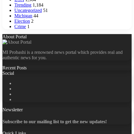
Trending
1,184
Uncategorized
51
Michigan
44
Election
2
Crime
1
About Portal
MI Probashi is a renowned news portal which provides real and
authentic news for you.
Recent Posts
Social
Facebook
X
LinkedIn
YouTube
Newsletter
Subscribe to our mailing list to get the new updates!
Quick Links