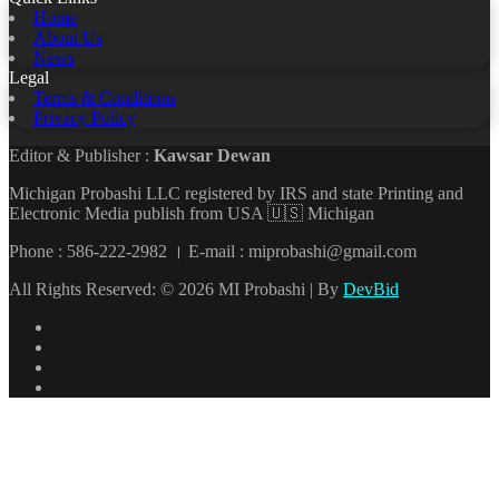
Home
About Us
News
Legal
Terms & Conditions
Privacy Policy
Editor & Publisher :
Kawsar Dewan
Michigan Probashi LLC registered by IRS and state Printing and
Electronic Media publish from USA 🇺🇸 Michigan
Phone : 586-222-2982 । E-mail : miprobashi@gmail.com
All Rights Reserved: © 2026 MI Probashi | By
DevBid
Facebook
X
LinkedIn
YouTube
Back
to
top
button