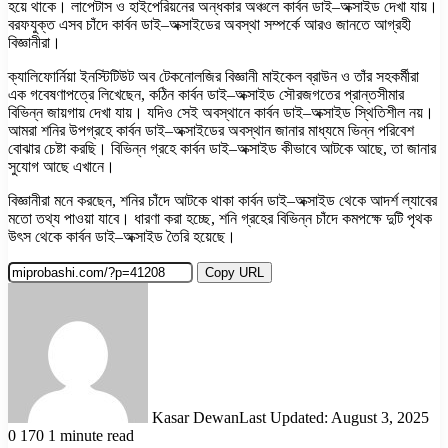
হয়ে থাকে। লাপেটাস ও হাইপেরিয়নের অন্ধকার অঞ্চলে কার্বন ডাই–অক্সাইড দেখা যায়।
বরফযুক্ত এসব চাঁদে কার্বন ডাই–অক্সাইডের অবস্থা সম্পর্কে আরও জানতে আগ্রহী
বিজ্ঞানীরা।
ক্যালিফোর্নিয়া ইনস্টিটিউট অব টেকনোলজির বিজ্ঞানী মাইকেল ব্রাউন ও তাঁর সহকর্মীরা
এক গবেষণাপত্রে লিখেছেন, কঠিন কার্বন ডাই–অক্সাইড সৌরজগতের প্রান্তসীমার
বিভিন্ন জায়গায় দেখা যায়। যদিও সেই অবস্থানে কার্বন ডাই–অক্সাইড স্থিতিশীল নয়।
আমরা শনির উপগ্রহে কার্বন ডাই–অক্সাইডের অবস্থান জানার মাধ্যমে ভিন্ন পরিবেশ
বোঝার চেষ্টা করছি। বিভিন্ন গ্রহে কার্বন ডাই–অক্সাইড কীভাবে আটকে আছে, তা জানার
সুযোগ আছে এখানে।
বিজ্ঞানীরা মনে করছেন, শনির চাঁদে আটকে থাকা কার্বন ডাই–অক্সাইড থেকে আদর্শ ল্যাবের
মতো তথ্য পাওয়া যাবে। ধারণা করা হচ্ছে, শনি গ্রহের বিভিন্ন চাঁদে কমপক্ষে দুটি পৃথক
উৎস থেকে কার্বন ডাই–অক্সাইড তৈরি হয়েছে।
Copy URL
Kasar Dewan
Last Updated: August 3, 2025
0
170
1 minute read