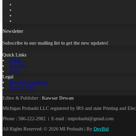
Facebook
X
LinkedIn
YouTube
Newsletter
Subscribe to our mailing list to get the new updates!
Quick Links
Home
About Us
News
Legal
Terms & Conditions
Privacy Policy
Editor & Publisher :
Kawsar Dewan
Michigan Probashi LLC registered by IRS and state Printing and El
Phone : 586-222-2982 । E-mail : miprobashi@gmail.com
All Rights Reserved: © 2026 MI Probashi | By
DevBid