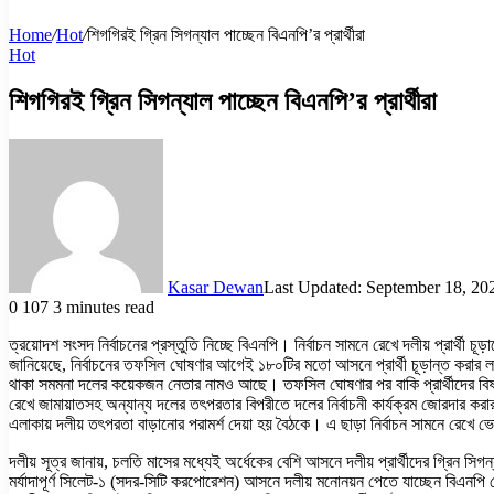
Home
/
Hot
/
শিগগিরই গ্রিন সিগন্যাল পাচ্ছেন বিএনপি’র প্রার্থীরা
Hot
শিগগিরই গ্রিন সিগন্যাল পাচ্ছেন বিএনপি’র প্রার্থীরা
Kasar Dewan
Last Updated: September 18, 20
0
107
3 minutes read
ত্রয়োদশ সংসদ নির্বাচনের প্রস্তুতি নিচ্ছে বিএনপি। নির্বাচন সামনে রেখে দলীয় প্রার্থী 
জানিয়েছে, নির্বাচনের তফসিল ঘোষণার আগেই ১৮০টির মতো আসনে প্রার্থী চূড়ান্ত করার লক্ষ
থাকা সমমনা দলের কয়েকজন নেতার নামও আছে। তফসিল ঘোষণার পর বাকি প্রার্থীদের বিষয়ে 
রেখে জামায়াতসহ অন্যান্য দলের তৎপরতার বিপরীতে দলের নির্বাচনী কার্যক্রম জোরদার কর
এলাকায় দলীয় তৎপরতা বাড়ানোর পরামর্শ দেয়া হয় বৈঠকে। এ ছাড়া নির্বাচন সামনে রেখে ভোটা
দলীয় সূত্র জানায়, চলতি মাসের মধ্যেই অর্ধেকের বেশি আসনে দলীয় প্রার্থীদের গ্রিন সিগ
মর্যাদাপূর্ণ সিলেট-১ (সদর-সিটি করপোরেশন) আসনে দলীয় মনোনয়ন পেতে যাচ্ছেন বিএনপি চ