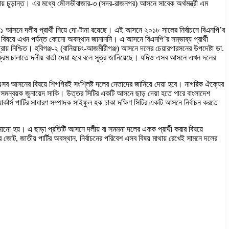
্রায় চূড়ান্ত। এর মধ্যে মৌলভীবাজার-৩ (সদর-রাজনগর) আসনে সাবেক অর্থমন্ত্রী এম
্জ-১ আসনে দলীয় প্রার্থী নিয়ে দো-টানা রয়েছে। এই আসনে ২০১৮ সালের নির্বাচনে বিএনপি’র
়ার বিষয়ে এখন পর্যন্ত কোনো অবস্থান জানাননি। এ আসনে বিএনপি’র সম্ভাব্য প্রার্থী
় নিশ্চিত। হবিগঞ্জ-২ (বানিয়াচং-আজমীরীগঞ্জ) আসনে দলের চেয়ারপারসনের উপদেষ্টা ডা.
ার্যক্রম চালাতে দলীয় বার্তা দেয়া হবে বলে সূত্র জানিয়েছে। যদিও এসব আসনে এখন দলের
এসব আসনের বিষয়ে শিগগিরই সংশ্লিষ্ট দলের নেতাদের জানিয়ে দেয়া হবে। নাগরিক ঐক্যের
মন্বয়ক জুনায়েদ সাকি। উত্তর সিটির একটি আসনে ছাড় দেয়া হতে পারে বাংলাদেশ
ার্কার্স পার্টির সাধারণ সম্পাদক সাইফুল হক ঢাকা দক্ষিণ সিটির একটি আসনে নির্বাচন করতে
নানো হয়। এ ছাড়া প্রতিটি আসনে দলীয় বা সমমনা দলের একক প্রার্থী করার বিষয়ে
 জোট, জাতীয় পার্টির অবস্থান, নির্বাচনের পরিবেশ এসব বিষয় মাথায় রেখেই সামনে দলের