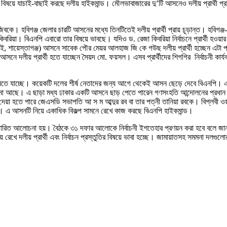
বিষয়ে যাচাই-বাছাই করছে দলীয় হাইকমান্ড। মৌলভাবাজারের দু’টি আসনেও দলীয় প্রার্থী প
ুজিবকে। হবিগঞ্জ জেলার চারটি আসনের মধ্যে তিনটিতেই দলীয় প্রার্থী প্রায় চূড়ান্ত। হবিগঞ
কিবরিয়া। বিএনপি এবারো তার বিষয়ে ভাবছে। যদিও ড. রেজা কিবরিয়া নির্বাচনে প্রার্থী হওয
ায়েস্তাগঞ্জ) আসনে সাবেক পৌর মেয়র আলহাজ জি কে গউছ দলীয় প্রার্থী হচ্ছেন এটা প্রায
ট) আসনে দলীয় প্রার্থী হতে যাচ্ছেন সৈয়দ মো. ফয়সল। এসব প্রার্থীদের শিগগির নির্বাচনী ক
্ত নিতে যাচ্ছে। কয়েকটি দলের শীর্ষ নেতাদের জন্য আগে থেকেই আসন ছেড়ে দেবে বিএনপি। 
চনা আছে। এ ছাড়া মধ্য ঢাকার একটি আসনে ছাড় পেতে পারেন গণসংহতি আন্দোলনের প্রধান স
ড় দেয়া হতে পারে জেএসডি সভাপতি আ স ম আব্দুর রব বা তার পত্নী তানিয়া রবকে। বিপ্লবী ওয়
এ আসনটি নিয়ে একাধিক বিকল্প সামনে রেখে কাজ করছে বিএনপি হাইকমান্ড।
 বিস্তারিত আলোচনা হয়। বৈঠকে ৩১ দফার আলোকে নির্বাচনী ইশতেহার প্রণয়ন করা হবে বলে জা
খে দলীয় প্রার্থী এবং নির্বাচন প্রস্তুতির বিষয়ে ভাবা হচ্ছে। জামায়াতসহ সমমনা দলগুলোর