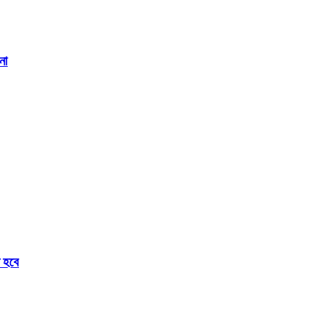
না
ে হবে