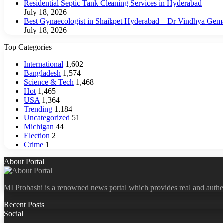
Residential Septic Tank Cleaning Services in Hyderabad
July 18, 2026
Best Gynaecologist in Shaikpet Hyderabad – Dr Vindhya Gem
July 18, 2026
Top Categories
International
1,602
Bangladesh
1,574
Science & Tech
1,468
Hot
1,465
USA
1,364
Trending
1,184
Uncategorized
51
Michigan
44
Election
2
Crime
1
About Portal
MI Probashi is a renowned news portal which provides real and authe
Recent Posts
Social