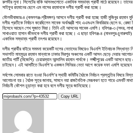
রুশদীর লুনা। সিলেটের বাকি আসনগুলোতে একাধিক সম্ভাব্য প্রার্থী মাঠে রয়েছেন। তাদের 
সাইফুর রহমানের ছেলে এম নাসের রহমানকে দলীয় প্রার্থী করা হচ্ছে।
মৌলভীবাজার-৪ (কমলগঞ্জ-শ্রীমঙ্গল) আসনে দলীয় প্রার্থী করা হচ্ছে হাজী মুজিবুর রহমান ম
দলীয় প্রতীকে নির্বাচন করেছিলেন সাবেক অর্থমন্ত্রী শাহ এএমএস কিবরিয়ার ছেলে ড. রেজা 
হিসেবে আছেন শেখ সুজাত মিয়া। তিনি এই আসনের সাবেক এমপি। হবিগঞ্জ-৩ (সদর, লাখাই, শ
সাখাওয়াত হাসান জীবনকে দলীয় প্রার্থী করা হচ্ছে। এ ছাড়া হবিগঞ্জ-৪ (মাধবপুর-চুনারুঘা
একাধিক সম্ভাব্য প্রার্থী তৎপর রয়েছেন।
দলীয় প্রার্থীর বাইরে সমমনা কয়েকটি দলের নেতাদের বিষয়েও বিএনপি ইতিবাচক সিদ্ধান
সভাপতি মাহমুদুর রহমান মান্নাকে ঢাকার মিরপুর অঞ্চলের একটি আসন ছেড়ে দেয়ার আলো
জাতীয় পার্টি (বিজেপি) চেয়ারম্যান আন্দালিব রহমান পার্থকে। লক্ষ্মীপুরের একটি আসনে ছা
চাইছেন। এই আসটিতে বিএনপি’র একজন সিনিয়র নেতা আগে কয়েক দফা এমপি হয়েছেন। 
সর্বশেষ সোমবার রাতে হওয়া বিএনপি’র স্থায়ী কমিটির বৈঠকে নির্বাচন প্রস্তুতির বিষয়ে
আলোচনা হয়। বৈঠক সূত্র জানায়, সামনে নয়া রাজনৈতিক মেরূকরণ হতে পারে এমনটি মাথায় রে
নির্বাচনী কৌশল চূড়ান্ত করা হবে বলে দলীয় সূত্র জানিয়েছে।
Copy URL