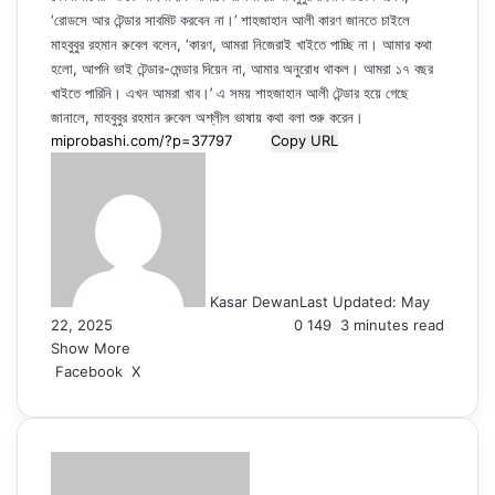
‘রোডসে আর টেন্ডার সাবমিট করবেন না।’ শাহজাহান আলী কারণ জানতে চাইলে
মাহবুবুর রহমান রুবেল বলেন, ‘কারণ, আমরা নিজেরাই খাইতে পাচ্ছি না। আমার কথা
হলো, আপনি ভাই টেন্ডার-মেন্ডার দিয়েন না, আমার অনুরোধ থাকল। আমরা ১৭ বছর
খাইতে পারিনি। এখন আমরা খাব।’ এ সময় শাহজাহান আলী টেন্ডার হয়ে গেছে
জানালে, মাহবুবুর রহমান রুবেল অশ্লীল ভাষায় কথা বলা শুরু করেন।
Copy URL
Kasar Dewan
Last Updated: May
22, 2025
0
149
3 minutes read
Show More
LinkedIn
Pinterest
Reddit
WhatsApp
Telegram
Viber
Share
Facebook
X
via
Email