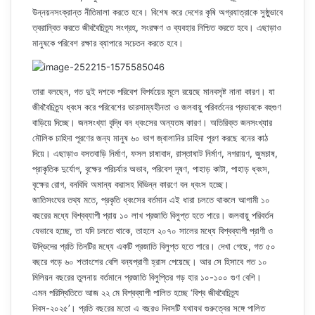
উন্নয়নসংক্রান্ত নীতিমালা করতে হবে। বিশেষ করে দেশের কৃষি অগ্রযাত্রাকে সুষ্ঠুভাবে
ত্বরান্বিত করতে জীববৈচিত্র্য সংগ্রহ, সংরক্ষণ ও ব্যবহার নিশ্চিত করতে হবে। এছাড়াও
মানুষকে পরিবেশ রক্ষার ব্যাপারে সচেতন করতে হবে।
তারা বলছেন, গত দুই দশকে পরিবেশ বিপর্যয়ের মূলে রয়েছে মানবসৃষ্ট নানা কারণ। যা
জীববৈচিত্র্য ধ্বংস করে পরিবেশের ভারসাম্যহীনতা ও জলবায়ু পরিবর্তনের প্রভাবকে বহুগুণ
বাড়িয়ে দিচ্ছে। জনসংখ্যা বৃদ্ধি বন ধ্বংসের অন্যতম কারণ। অতিরিক্ত জনসংখ্যার
মৌলিক চাহিদা পূরণের জন্য মানুষ ৬০ ভাগ জ্বালানির চাহিদা পূরণ করছে বনের কাঠ
দিয়ে। এছাড়াও বসতবাড়ি নির্মাণ, ফসল চাষাবাদ, রাস্তাঘাট নির্মাণ, নগরায়ণ, জুমচাষ,
প্রাকৃতিক দুর্যোগ, বৃক্ষের পরিচর্যার অভাব, পরিবেশ দূষণ, পাহাড় কাটা, পাহাড় ধ্বংস,
বৃক্ষের রোগ, বনবিধি অমান্য করাসহ বিভিন্ন কারণে বন ধ্বংস হচ্ছে।
জাতিসংঘের তথ্য মতে, প্রকৃতি ধ্বংসের বর্তমান এই ধারা চলতে থাকলে আগামী ১০
বছরের মধ্যে বিশ্বব্যাপী প্রায় ১০ লাখ প্রজাতি বিলুপ্ত হতে পারে। জলবায়ু পরিবর্তন
যেভাবে হচ্ছে, তা যদি চলতে থাকে, তাহলে ২০৭০ সালের মধ্যে বিশ্বব্যাপী প্রাণী ও
উদ্ভিদের প্রতি তিনটির মধ্যে একটি প্রজাতি বিলুপ্ত হতে পারে। দেখা গেছে, গত ৫০
বছরে গড়ে ৬০ শতাংশের বেশি বন্যপ্রাণী হ্রাস পেয়েছে। আর সে হিসাবে গত ১০
মিলিয়ন বছরের তুলনায় বর্তমানে প্রজাতি বিলুপ্তির গড় হার ১০-১০০ গুণ বেশি।
এমন পরিস্থিতিতে আজ ২২ মে বিশ্বব্যাপী পালিত হচ্ছে ‘বিশ্ব জীববৈচিত্র্য
দিবস-২০২৫’। প্রতি বছরের মতো এ বছরও দিবসটি যথাযথ গুরুত্বের সঙ্গে পালিত