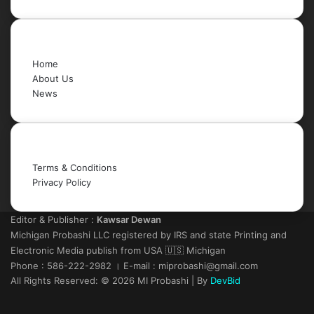
Quick Links
Home
About Us
News
Legal
Terms & Conditions
Privacy Policy
Editor & Publisher :
Kawsar Dewan
Michigan Probashi LLC registered by IRS and state Printing and
Electronic Media publish from USA 🇺🇸 Michigan
Phone : 586-222-2982 । E-mail : miprobashi@gmail.com
All Rights Reserved: © 2026 MI Probashi | By
DevBid
Facebook
X