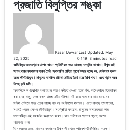
প্রজাতি বিলুপ্তির শঙ্কা
Kasar Dewan
Last Updated: May
22, 2025
0
149
3 minutes read
অতিরিক্ত জনসংখ্যার চাপের কারণে প্রতিনিয়ত কমে আসছে বনভূমির আকার। বিপুল এই
জনসংখ্যার বসবাসের স্থান তৈরি, জ্বালানির চাহিদা পূরণে উজার হচ্ছে বন, সেইসঙ্গে ধ্বংস
হচ্ছে জীববৈচিত্র্য। মানুষের নানাবিধ চাহিদা মেটাতে তৈরি হচ্ছে শিল্প খাত। এতে গ্রাস করে
নিচ্ছে কৃষি জমি।
অন্যদিকে অপরিকল্পিত নগরায়ণের কারণে নদীতে দেওয়া হচ্ছে বাঁধ, অবৈধভাবে উত্তোলন
করা হচ্ছে বালু, ফলে বদলে যাচ্ছে নদীর গতিপথ, নষ্ট হচ্ছে জলাধার আর বসবাসের
চাহিদা মেটাতে শহর ঢেকে যাচ্ছে বড় বড় কংক্রিটের দালানে। এতে বাড়ছে তাপমাত্রা,
সংকটে পড়ছে দেশের জীববৈচিত্র্য। সংশ্লিষ্টরা বলছেন, মানুষের অসচেতনতা আর
দখলদারিত্ব এই সংকটের অন্যতম কারণ। যার নেতিবাচক প্রভাব পড়ছে দেশের
পরিবেশর ওপর।
বিশেষজ্ঞদের মতে, মানুষের বসবাসের উপযোগী রাখতে পরিবেশ-জীববৈচিত্র্য সংরক্ষণ