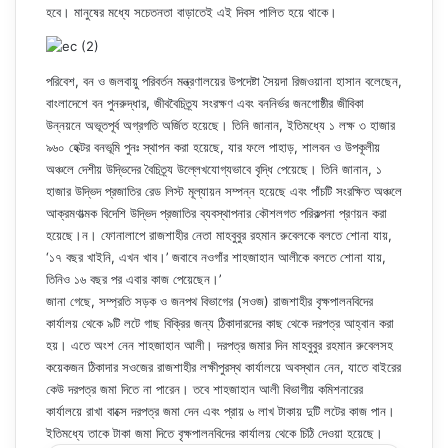
হবে। মানুষের মধ্যে সচেতনতা বাড়াতেই এই দিবস পালিত হয়ে থাকে।
পরিবেশ, বন ও জলবায়ু পরিবর্তন মন্ত্রণালয়ের উপদেষ্টা সৈয়দা রিজওয়ানা হাসান বলেছেন,
বাংলাদেশে বন পুনরুদ্ধার, জীববৈচিত্র্য সংরক্ষণ এবং বননির্ভর জনগোষ্ঠীর জীবিকা
উন্নয়নে অভূতপূর্ব অগ্রগতি অর্জিত হয়েছে। তিনি জানান, ইতিমধ্যে ১ লক্ষ ৩ হাজার
৯৬০ হেক্টর বনভূমি পুনঃ স্থাপন করা হয়েছে, যার ফলে পাহাড়, শালবন ও উপকূলীয়
অঞ্চলে দেশীয় উদ্ভিদের বৈচিত্র্য উল্লেখযোগ্যভাবে বৃদ্ধি পেয়েছে। তিনি জানান, ১
হাজার উদ্ভিদ প্রজাতির রেড লিস্ট মূল্যায়ন সম্পন্ন হয়েছে এবং পাঁচটি সংরক্ষিত অঞ্চলে
আক্রমণাত্মক বিদেশি উদ্ভিদ প্রজাতির ব্যবস্থাপনার কৌশলগত পরিকল্পনা প্রণয়ন করা
হয়েছে।ন। ফোনালাপে রাজশাহীর নেতা মাহবুবুর রহমান রুবেলকে বলতে শোনা যায়,
‘১৭ বছর খাইনি, এখন খাব।’ জবাবে নওগাঁর শাহজাহান আলীকে বলতে শোনা যায়,
তিনিও ১৬ বছর পর এবার কাজ পেয়েছেন।’
জানা গেছে, সম্প্রতি সড়ক ও জনপথ বিভাগের (সওজ) রাজশাহীর বৃক্ষপালনবিদের
কার্যালয় থেকে ৯টি লটে গাছ বিক্রির জন্য ঠিকাদারদের কাছ থেকে দরপত্র আহ্বান করা
হয়। এতে অংশ নেন শাহজাহান আলী। দরপত্র জমার দিন মাহবুবুর রহমান রুবেলসহ
কয়েকজন ঠিকাদার সওজের রাজশাহীর লক্ষীপুরস্থ কার্যালয়ে অবস্থান নেন, যাতে বাইরের
কেউ দরপত্র জমা দিতে না পারেন। তবে শাহজাহান আলী বিভাগীয় কমিশনারের
কার্যালয়ে রাখা বাক্সে দরপত্র জমা দেন এবং প্রায় ৬ লাখ টাকায় দুটি লটের কাজ পান।
ইতিমধ্যে তাকে টাকা জমা দিতে বৃক্ষপালনবিদের কার্যালয় থেকে চিঠি দেওয়া হয়েছে।