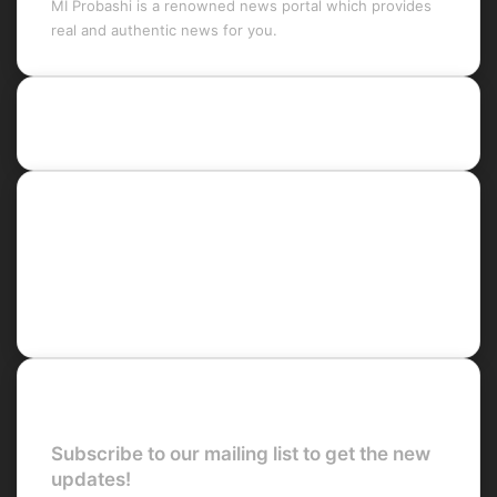
MI Probashi is a renowned news portal which provides
real and authentic news for you.
Recent Posts
Social
Facebook
X
LinkedIn
YouTube
Newsletter
Subscribe to our mailing list to get the new
updates!