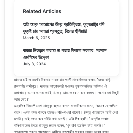
Related Articles
পাল্টা শুল্ক আরোপের তীব্র প্রতিক্রিয়া, যুক্তরাষ্ট্র যদি
যুদ্ধই চায় আমরা প্রস্তুত, চীনের হুঁশিয়ারি
March 6, 2025
বাজার নিয়ন্ত্রণ করতে না পারায় বিপাকে সরকার: সংসদে
এমপিদের উদ্বেগ
July 3, 2024
জানতে চাইলে নওগাঁর ঠিকাদার শাহজাহান আলী সাংবাদিকদের বলেন, ‘ওদের বাড়ি
রাজশাহীর লক্ষ্মীপুরে। দরপত্র আহ্বানকারী সওজের বৃক্ষপালনবিদের অফিসও ঐ
এলাকায়। তাদের অনেক কথাই থাকে। আমাকে ফোন করে বলেছে। আমার তো কিছুই
করার নেই।’
অন্যদিকে বিএনপি নেতা মাহবুবুর রহমান রুবেল সাংবাদিকদের বলেন, ‘অনেক ছেলেপিলে
থাকে। একটা কাজ থাকলে তাদেরও দাবি-দাওয়া থাকেই। কিন্তু শাহজাহান আলী দেখা
করেনি। তাই ফোন করে দুইটা কথা বলেছি। এটা ঠিক হয়নি।’ অশ্লীল ভাষায়
গালিগালাজের বিষয়ে মাহবুবুর রুবেল বলেন, ‘খুব রাগ হয়েছিল তাই বলেছি।’
ফোনালাপের শুরুতে শাহজাহান আলীকে রাজশাহীর মাহবুবুর রহমান রুবেল বলেন,