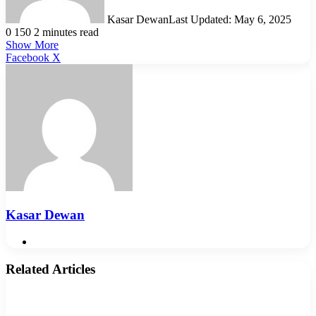
Kasar Dewan
Last Updated: May 6, 2025
0
150
2 minutes read
Show More
LinkedIn
Pinterest
Reddit
WhatsApp
Telegram
Viber
Share
Facebook
X
via
Email
Kasar Dewan
Website
Related Articles