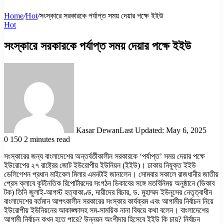
Home
/
Hot
/
সংস্কারে সরকারকে পর্যাপ্ত সময় দেয়ার পক্ষে ইইউ
Hot
সংস্কারে সরকারকে পর্যাপ্ত সময় দেয়ার পক্ষে ইইউ
Kasar Dewan
Last Updated: May 6, 2025
0
150
2 minutes read
সংস্কারের জন্য বাংলাদেশের অন্তর্বর্তীকালীন সরকারকে ‘পর্যাপ্ত’ সময় দেয়ার পক্ষে
ইউরোপের ২৭ রাষ্ট্রের জোট ইউরোপীয় ইউনিয়ন (ইইউ)। ঢাকায় নিযুক্ত ইইউ
ডেলিগেশন প্রধান মাইকেল মিলার এমনটাই জানালেন। সোমবার সকালে রাজধানীর জাতীয়
প্রেস ক্লাবে কূটনৈতিক রিপোর্টারদের সংগঠন ডিকাবের সঙ্গে মতবিনিময় অনুষ্ঠানে (ডিকাব
টক) তিনি জুলাই-আগস্ট হত্যাকাণ্ড, দায়ীদের বিচার, ড. মুহাম্মদ ইউনূসের নেতৃত্বাধীন
বাংলাদেশের বর্তমান আপৎকালীন সরকারের সংস্কার কার্যক্রম এবং আগামীর নির্বাচন নিয়ে
ইউরোপীয় ইউনিয়নের আকাঙ্ক্ষাসহ সম-সাময়িক নানা বিষয়ে কথা বলেন। বাংলাদেশের
আগামী নির্বাচন কখন হতে পারে? উন্নয়ন অংশীদার হিসেবে ইইউ কি চায়? নির্বাচন