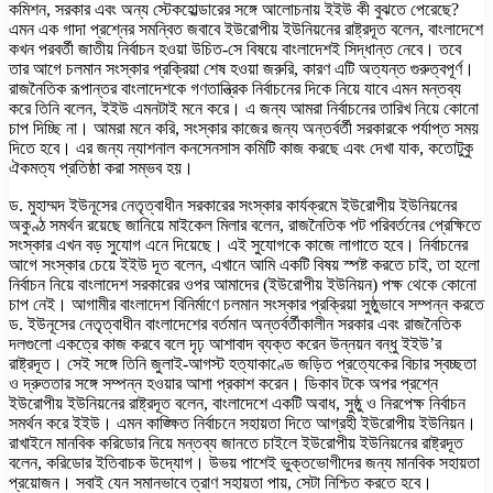
কমিশন, সরকার এবং অন্য স্টেকহোল্ডারের সঙ্গে আলোচনায় ইইউ কী বুঝতে পেরেছে?
এমন এক গাদা প্রশ্নের সমন্বিত জবাবে ইউরোপীয় ইউনিয়নের রাষ্ট্রদূত বলেন, বাংলাদেশে
কখন পরবর্তী জাতীয় নির্বাচন হওয়া উচিত-সে বিষয়ে বাংলাদেশই সিদ্ধান্ত নেবে। তবে
তার আগে চলমান সংস্কার প্রক্রিয়া শেষ হওয়া জরুরি, কারণ এটি অত্যন্ত গুরুত্বপূর্ণ।
রাজনৈতিক রূপান্তর বাংলাদেশকে গণতান্ত্রিক নির্বাচনের দিকে নিয়ে যাবে এমন মন্তব্য
করে তিনি বলেন, ইইউ এমনটাই মনে করে। এ জন্য আমরা নির্বাচনের তারিখ নিয়ে কোনো
চাপ দিচ্ছি না। আমরা মনে করি, সংস্কার কাজের জন্য অন্তর্বর্তী সরকারকে পর্যাপ্ত সময়
দিতে হবে। এর জন্য ন্যাশনাল কনসেনসাস কমিটি কাজ করছে এবং দেখা যাক, কতোটুকু
ঐকমত্য প্রতিষ্ঠা করা সম্ভব হয়।
ড. মুহাম্মদ ইউনূসের নেতৃত্বাধীন সরকারের সংস্কার কার্যক্রমে ইউরোপীয় ইউনিয়নের
অকুণ্ঠ সমর্থন রয়েছে জানিয়ে মাইকেল মিলার বলেন, রাজনৈতিক পট পরিবর্তনের প্রেক্ষিতে
সংস্কার এখন বড় সুযোগ এনে দিয়েছে। এই সুযোগকে কাজে লাগাতে হবে। নির্বাচনের
আগে সংস্কার চেয়ে ইইউ দূত বলেন, এখানে আমি একটি বিষয় স্পষ্ট করতে চাই, তা হলো
নির্বাচন নিয়ে বাংলাদেশ সরকারের ওপর আমাদের (ইউরোপীয় ইউনিয়ন) পক্ষ থেকে কোনো
চাপ নেই। আগামীর বাংলাদেশ বিনির্মাণে চলমান সংস্কার প্রক্রিয়া সুষ্ঠুভাবে সম্পন্ন করতে
ড. ইউনূসের নেতৃত্বাধীন বাংলাদেশের বর্তমান অন্তর্বর্তীকালীন সরকার এবং রাজনৈতিক
দলগুলো একত্রে কাজ করবে বলে দৃঢ় আশাবাদ ব্যক্ত করেন উন্নয়ন বন্ধু ইইউ’র
রাষ্ট্রদূত। সেই সঙ্গে তিনি জুলাই-আগস্ট হত্যাকাণ্ডে জড়িত প্রত্যেকের বিচার স্বচ্ছতা
ও দ্রুততার সঙ্গে সম্পন্ন হওয়ার আশা প্রকাশ করেন। ডিকাব টকে অপর প্রশ্নে
ইউরোপীয় ইউনিয়নের রাষ্ট্রদূত বলেন, বাংলাদেশে একটি অবাধ, সুষ্ঠু ও নিরপেক্ষ নির্বাচন
সমর্থন করে ইইউ। এমন কাঙ্ক্ষিত নির্বাচনে সহায়তা দিতে আগ্রহী ইউরোপীয় ইউনিয়ন।
রাখাইনে মানবিক করিডোর নিয়ে মন্তব্য জানতে চাইলে ইউরোপীয় ইউনিয়নের রাষ্ট্রদূত
বলেন, করিডোর ইতিবাচক উদ্যোগ। উভয় পাশেই ভুক্তভোগীদের জন্য মানবিক সহায়তা
প্রয়োজন। সবাই যেন সমানভাবে ত্রাণ সহায়তা পায়, সেটা নিশ্চিত করতে হবে।