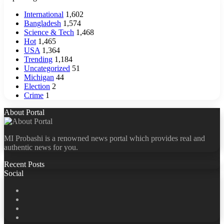
International
1,602
Bangladesh
1,574
Science & Tech
1,468
Hot
1,465
USA
1,364
Trending
1,184
Uncategorized
51
Michigan
44
Election
2
Crime
1
About Portal
MI Probashi is a renowned news portal which provides real and
authentic news for you.
Recent Posts
Social
Facebook
X
LinkedIn
YouTube