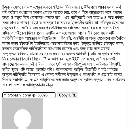
উন্মুক্ত সেশনে এক প্রশ্নের জবাবে মাইকেল মিলার বলেন, ইউরোপে পাচার হওয়া অর্থ
যদি বর্তমান বাংলাদেশ সরকার ফেরত আনতে চায়, তবে এ নিয়ে রাষ্ট্রগুলোর সঙ্গে যথাযথ
তথ্য-উপাত্ত নিয়ে যোগাযোগ করতে হবে। এই প্রক্রিয়াটি শেষ হতে ৩-৪ বছর পর্যন্ত
সময় লাগতে পারে। ইইউ’র আমন্ত্রণে জামায়াতে ইসলামীর আমীর ডা. শফিকুর রহমানের
নেতৃত্বাধীন দলটির ৫ সদস্যের প্রতিনিধিদলের ব্রাসেলস সফর বিষয়ে জানতে চাইলে
রাষ্ট্রদূত মাইকেল মিলার বলেন, দলটির আগ্রহে আমরা তাদের শীর্ষ নেতাসহ একটি
প্রতিনিধিদলকে আমন্ত্রণ জানিয়েছিলাম। বিএনপি, এনসিপি বা অন্য যেকোনো রাজনৈতিক
দলের জন্য ইউরোপীয় ইউনিয়নের হেডকোয়ার্টারের দ্বার উন্মুক্ত জানিয়ে রাষ্ট্রদূত বলেন,
চলমান রাজনৈতিক পরিস্থিতিতে দলগুলোর মতামত এবং জনগণের সঙ্গে তাদের
সম্পৃক্ততার বিষয়ে আমরা স্ব স্ব দলের ভাষ্য শুনতে আগ্রহী। নারী সংস্কার কমিশন
নিয়ে চলমান বিতর্কের বিষয়ে দৃষ্টি আকর্ষণ করা হলে ইইউ দূত বলেন, এটি একান্তই
বাংলাদেশের অভ্যন্তরীণ বিষয়। তবে হ্যাঁ, আমরা নারী-পুরুষ সমান অধিকারে বিশ্বাসী,
দুনিয়া জুড়ে এটি আমরা প্রমোট করি। বাংলাদেশের গ্রাউন্ড রিয়েলিটি বা মাঠ পর্যায়ের
বাস্তব পরিস্থিতি বিবেচনায় এ দেশের নারীদের উন্নয়ন ও অগ্রগতি দেখতে চাই আমরা।
ডিকাব সভাপতি এ কে এম মঈনুদ্দিনের সঞ্চালনায় অনুষ্ঠানে স্বাগত বক্তৃতা দেন সংগঠনের
সাধারণ সম্পাদক আরিফুজ্জামান মামুন।
Copy URL