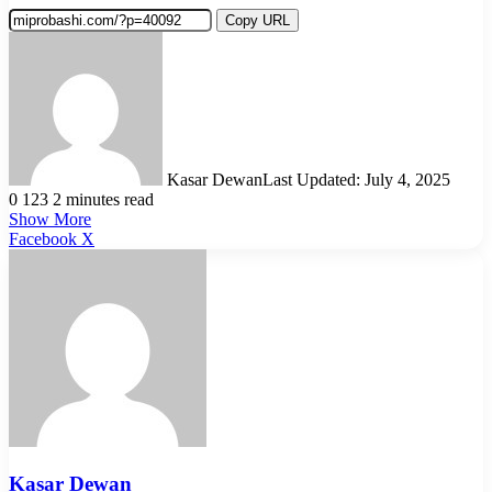
Copy URL
Kasar Dewan
Last Updated: July 4, 2025
0
123
2 minutes read
Show More
LinkedIn
Pinterest
Reddit
WhatsApp
Telegram
Viber
Share
Facebook
X
via
Email
Kasar Dewan