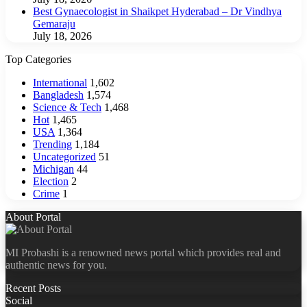
Best Gynaecologist in Shaikpet Hyderabad – Dr Vindhya
Gemaraju
July 18, 2026
Top Categories
International
1,602
Bangladesh
1,574
Science & Tech
1,468
Hot
1,465
USA
1,364
Trending
1,184
Uncategorized
51
Michigan
44
Election
2
Crime
1
About Portal
MI Probashi is a renowned news portal which provides real and
authentic news for you.
Recent Posts
Social