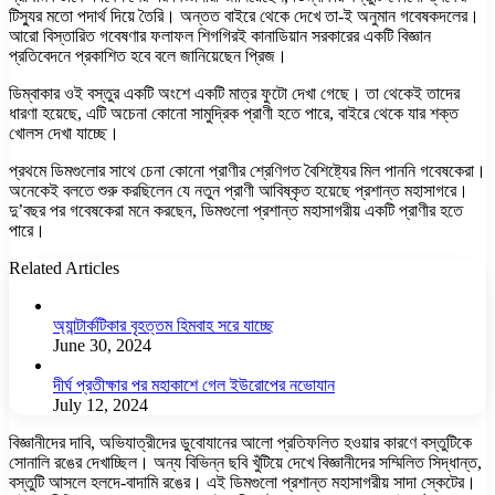
টিস্যুর মতো পদার্থ দিয়ে তৈরি। অন্তত বাইরে থেকে দেখে তা-ই অনুমান গবেষকদলের।
আরো বিস্তারিত গবেষণার ফলাফল শিগগিরই কানাডিয়ান সরকারের একটি বিজ্ঞান
প্রতিবেদনে প্রকাশিত হবে বলে জানিয়েছেন প্রিজ।
ডিম্বাকার ওই বস্তুর একটি অংশে একটি মাত্র ফুটো দেখা গেছে। তা থেকেই তাদের
ধারণা হয়েছে, এটি অচেনা কোনো সামুদ্রিক প্রাণী হতে পারে, বাইরে থেকে যার শক্ত
খোলস দেখা যাচ্ছে।
প্রথমে ডিমগুলোর সাথে চেনা কোনো প্রাণীর শ্রেণিগত বৈশিষ্ট্যের মিল পাননি গবেষকেরা।
অনেকেই বলতে শুরু করছিলেন যে নতুন প্রাণী আবিষ্কৃত হয়েছে প্রশান্ত মহাসাগরে।
দু’বছর পর গবেষকেরা মনে করছেন, ডিমগুলো প্রশান্ত মহাসাগরীয় একটি প্রাণীর হতে
পারে।
Related Articles
অ্যান্টার্কটিকার বৃহত্তম হিমবাহ সরে যাচ্ছে
June 30, 2024
দীর্ঘ প্রতীক্ষার পর মহাকাশে গেল ইউরোপের নভোযান
July 12, 2024
বিজ্ঞানীদের দাবি, অভিযাত্রীদের ডুবোযানের আলো প্রতিফলিত হওয়ার কারণে বস্তুটিকে
সোনালি রঙের দেখাচ্ছিল। অন্য বিভিন্ন ছবি খুঁটিয়ে দেখে বিজ্ঞানীদের সম্মিলিত সিদ্ধান্ত,
বস্তুটি আসলে হলদে-বাদামি রঙের। এই ডিমগুলো প্রশান্ত মহাসাগরীয় সাদা স্কেটের।