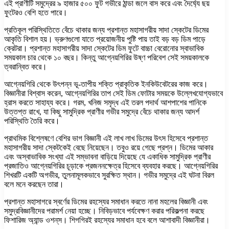
এই প্রাণীটি সমুদ্রের ৯ হাজার ৫০০ ফুট গভীরে ঠান্ডা জলে বাস করে এবং দৈর্ঘ্যে ছয়
ফুটেরও বেশি হতে পারে।
প্রতিকূল পরিস্থিতিতে বেঁচে থাকার জন্য প্রশান্ত মহাসাগরীয় সাদা স্কেটের ডিমের
আকৃতি বিশাল হয়। ভ্রুণগুলো যাতে প্রয়োজনীয় পুষ্টি পায় তাই বড় বড় ডিম পাড়ে
ক্রেটরা। প্রশান্ত মহাসাগরীয় সাদা স্কেটের ডিম ফুটে বাচ্চা বেরোনোর স্বাভাবিক
সময়কাল চার থেকে ১০ বছর। কিন্তু আগ্নেয়গিরির উষ্ণ পরিবেশ সেই সময়কালকে
ত্বরান্বিত করে।
আগ্নেয়গিরি থেকে উৎপন্ন ভূ-তাপীয় শক্তি প্রাকৃতিক ইনকিউবেটরের কাজ করে।
বিজ্ঞানীরা বিশ্বাস করেন, আগ্নেয়গিরির তাপ সেই ডিম ফোটার সময়কে উল্লেখযোগ্যভাবে
হ্রাস করতে সাহায্য করে। গরম, খনিজ সমৃদ্ধ এই তরল পদার্থ আশপাশের পানিকে
উত্তপ্ত রাখে, যা কিছু সামুদ্রিক প্রাণীর গভীর সমুদ্রে বেঁচে থাকার জন্য আদর্শ
পরিস্থিতি তৈরি করে।
প্রাথমিক বিশ্লেষণে বেশির ভাগ বিজ্ঞানী এই লাখ লাখ ডিমের উৎস হিসেবে প্রশান্ত
মহাসাগরীয় সাদা স্কেটকেই বেছে নিয়েছেন। তবুও রয়ে গেছে প্রশ্ন। ডিমের আকার
এবং অস্বাভাবিক সংখ্যা এই সম্ভাবনা বাড়িয়ে দিয়েছে যে একাধিক সামুদ্রিক প্রাণীর
প্রজাতিও আগ্নেয়গিরির চূড়াকে প্রজননক্ষেত্র হিসেবে ব্যবহার করছে। আগ্নেয়গিরির
শিখরটি একটি অগভীর, তুলনামূলকভাবে সুরক্ষিত স্থান। গভীর সমুদ্রে এই ঘটনা বিরল
বলে মনে করছেন তারা।
প্রশান্ত মহাসাগরে স্বর্ণের ডিমের রহস্যের সমাধান করতে নানা মহলের বিজ্ঞানী এবং
সমুদ্রবিজ্ঞানীদের পরামর্শ নেয়া হচ্ছে। নিবিড়ভাবে পর্যবেক্ষণ করার পরিকল্পনা করছে
ফিশারিজ অ্যান্ড ওশন্‌স। শিগগিরই রহস্যের সমাধান হবে বলে আশাবাদী বিজ্ঞানীরা।