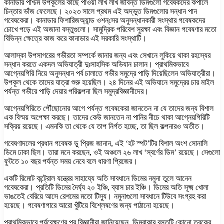
কানাডার পশ্চিম উপকূলের কাছে পাওয়া লাখ লাখ জীবন্ত ডিমগুলো গবেষকদের কপালে
চিন্তার ভাঁজ ফেলেছে। ২০২৩ সালে প্রথম এই অদ্ভুত ডিমগুলোর সন্ধান পান
গবেষকেরা। কানাডার ফিশারিজঅ্যান্ড ওশন্‌সের অনুসন্ধানকারী সংস্থার গবেষকদের
চোখে পড়ে এই অজানা বস্তুগুলো। সামুদ্রিক পরিবেশ সুরক্ষা এবং বিজ্ঞান গবেষণার মতো
বিভিন্ন ক্ষেত্রে কাজ করে কানাডার এই সরকারি সংস্থাটি।
আলাস্কা উপসাগরের গভীরতা সম্পর্কে জানার জন্য এবং সেখানে লুকিয়ে থাকা রহস্যের
সন্ধান করতে একদল অভিযাত্রী দুঃসাহসিক অভিযান চালান। প্রাথমিকভাবে
আগ্নেয়গিরি নিয়ে অনুসন্ধান পর্ব চালাতে গভীর সমুদ্রে পাড়ি দিয়েছিলেন অভিযাত্রীরা।
উপকূল থেকে তাদের যাত্রা শুরু হয়েছিল। ২৪ দিনের এই অভিযানে সমুদ্রের চার মাইল
পর্যন্ত গভীরে পাড়ি দেয়ার পরিকল্পনা ছিল সমুদ্রবিজ্ঞানীদের।
আগ্নেয়গিরিতে পৌঁছোনোর আগে পর্যন্ত গবেষকেরা জানতেন না যে তাদের জন্য বিশাল
এক বিস্ময় অপেক্ষা করছে। তাদের কেউ জানতেন না পানির নীচে থাকা আগ্নেয়গিরিটি
সক্রিয় রয়েছে। এমনকি তা থেকে যে তাপ নির্গত হচ্ছে, তা ছিল কল্পনারও অতীত।
গবেষণাদলের প্রধান গবেষক ডু প্রিজ জানান, এই ‘হট স্পট’টির বিশাল অংশ সোনালি
ডিমে ঢাকা ছিল। তারা মনে করছেন, ওই অঞ্চলে ২৬ লাখ ‘স্বর্ণের ডিম’ রয়েছে। সেগুলো
ফুটতে ১০ বছর পর্যন্ত সময় নেবে বলে ধারণা প্রিজের।
একটি রিমোট কন্ট্রোল যন্ত্রের সাহায্যে অতি সাবধানে ডিমের নমুনা তুলে আনেন
গবেষকেরা। প্রতিটি ডিমের দৈর্ঘ্য ২০ ইঞ্চি, ব্যাস চার ইঞ্চি। ডিমের অতি সূক্ষ্ম খোলা
ভাঙতেই বেরিয়ে আসে রেশমের মতো টিস্যু। নমুনাগুলো সাবধানে টিউবে সংগ্রহ করা
হয়েছে। গবেষণাগারে আরো খুঁটিয়ে বিশ্লেষণের জন্য পাঠানো হয়েছে।
প্রাথমিকভাবে পর্যবেক্ষণের পর বিজ্ঞানীরা জানিয়েছেন, ডিম্বাকার বস্তুটি কোনো ত্বকের