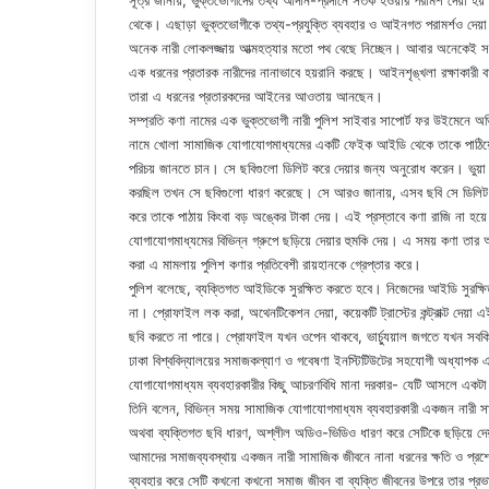
সূত্র জানায়, ভুক্তভোগীদের তথ্য আদান-প্রদানে সতর্ক হওয়ার পরামর্শ দেয়া হয়
থেকে। এছাড়া ভুক্তভোগীকে তথ্য-প্রযুক্তি ব্যবহার ও আইনগত পরামর্শও দেয়া হ
অনেক নারী লোকলজ্জায় আত্মহত্যার মতো পথ বেছে নিচ্ছেন। আবার অনেকেই স
এক ধরনের প্রতারক নারীদের নানাভাবে হয়রানি করছে। আইনশৃঙ্খলা রক্ষাকারী 
তারা এ ধরনের প্রতারকদের আইনের আওতায় আনছেন।
সম্প্রতি কণা নামের এক ভুক্তভোগী নারী পুলিশ সাইবার সাপোর্ট ফর উইমেনে 
নামে খোলা সামাজিক যোগাযোগমাধ্যমের একটি ফেইক আইডি থেকে তাকে পাঠিয়ে
পরিচয় জানতে চান। সে ছবিগুলো ডিলিট করে দেয়ার জন্য অনুরোধ করেন। ভুয
করছিল তখন সে ছবিগুলো ধারণ করেছে। সে আরও জানায়, এসব ছবি সে ডিলিট 
করে তাকে পাঠায় কিংবা বড় অঙ্কের টাকা দেয়। এই প্রস্তাবে কণা রাজি না হয
যোগাযোগমাধ্যমের বিভিন্ন গ্রুপে ছড়িয়ে দেয়ার হুমকি দেয়। এ সময় কণা ত
করা এ মামলায় পুলিশ কণার প্রতিবেশী রায়হানকে গ্রেপ্তার করে।
পুলিশ বলেছে, ব্যক্তিগত আইডিকে সুরক্ষিত করতে হবে। নিজেদের আইডি সুরক্ষিত 
না। প্রোফাইল লক করা, অথেনটিকেশন দেয়া, কয়েকটি ট্রাস্টের কন্ট্রাক্ট দেয
ছবি করতে না পারে। প্রোফাইল যখন ওপেন থাকবে, ভার্চ্যুয়াল জগতে যখন সব
ঢাকা বিশ্ববিদ্যালয়ের সমাজকল্যাণ ও গবেষণা ইনস্টিটিউটের সহযোগী অধ্যাপ
যোগাযোগমাধ্যম ব্যবহারকারীর কিছু আচরণবিধি মানা দরকার- যেটি আসলে একট
তিনি বলেন, বিভিন্ন সময় সামাজিক যোগাযোগমাধ্যম ব্যবহারকারী একজন নারী সা
অথবা ব্যক্তিগত ছবি ধারণ, অশ্লীল অডিও-ভিডিও ধারণ করে সেটিকে ছড়িয়ে দেয়া ব
আমাদের সমাজব্যবস্থায় একজন নারী সামাজিক জীবনে নানা ধরনের ক্ষতি ও প্রশ্ন
ব্যবহার করে সেটি কখনো কখনো সমাজ জীবন বা ব্যক্তি জীবনের উপরে তার প্রভাব