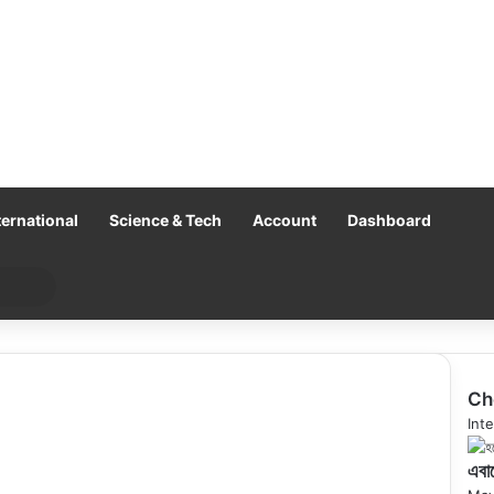
ternational
Science & Tech
Account
Dashboard
Search
for
Ch
Clo
Inte
এবার