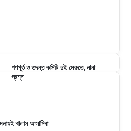
গণপূর্ত
গণপূর্ত ও তদন্ত কমিটি দুই মেরুতে, নানা
ও
প্রশ্ন
তদন্ত
কমিটি
দুই
মেরুতে,
নানা
প্রশ্ন
মলায়ই খালাস আসামিরা