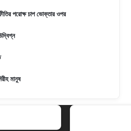
যস্ফীতির পরোক্ষ চাপ ভোক্তার ওপর
দ্বিগ্ন
ি
রীহ মানুষ
ent Posts
Social
Facebook
X