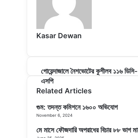
Kasar Dewan
Website
গোয়েন্দাজালে
গোয়েন্দাজালে নৈশভোটের কুশীলব ১১৬ ডিসি-
নৈশভোটের
এসপি
কুশীলব
১১৬
Related Articles
ডিসি-
এসপি
গুম: তদন্ত কমিশনে ১৬০০ অভিযোগ
November 6, 2024
মে মাসে ফৌজদারি অপরাধের বিচার ৮৮ ভাগ মা