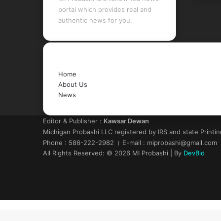
portal which provides real and
authentic news for you.
Quick Links
Home
About Us
News
Editor & Publisher :
Kawsar Dewan
Michigan Probashi LLC registered by IRS and state Printi
Phone : 586-222-2982 । E-mail : miprobashi@gmail.com
All Rights Reserved: © 2026 MI Probashi | By
DevBid
Facebook
X
LinkedIn
YouTube
Back
to