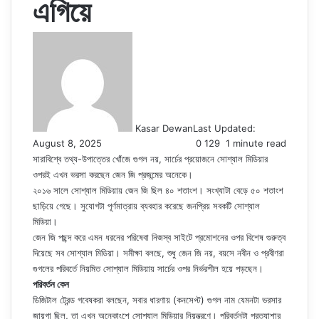
এগিয়ে
Kasar Dewan
Last Updated:
August 8, 2025
0
129
1 minute read
সারাবিশ্বে তথ্য-উপাত্তের খোঁজে গুগল নয়, সার্চের প্রয়োজনে সোশ্যাল মিডিয়ার
ওপরই এখন ভরসা করছেন জেন জি প্রজন্মের অনেকে।
২০১৬ সালে সোশ্যাল মিডিয়ায় জেন জি ছিল ৪০ শতাংশ। সংখ্যাটা বেড়ে ৫০ শতাংশ
ছাড়িয়ে গেছে। সুযোগটা পূর্ণমাত্রায় ব্যবহার করেছে জনপ্রিয় সবকটি সোশ্যাল
মিডিয়া।
জেন জি পছন্দ করে এমন ধরনের পরিষেবা নিজস্ব সাইটে প্রমোশনের ওপর বিশেষ গুরুত্ব
দিয়েছে সব সোশ্যাল মিডিয়া। সমীক্ষা বলছে, শুধু জেন জি নয়, বয়সে নবীন ও প্রবীণরা
গুগলের পরিবর্তে নিয়মিত সোশ্যাল মিডিয়ায় সার্চের ওপর নির্ভরশীল হয়ে পড়ছেন।
পরিবর্তন কেন
ডিজিটাল ট্রেন্ড গবেষকরা বলছেন, সবার ধারণায় (কনসেপ্ট) গুগল নাম যেমনটা ভরসার
জায়গা ছিল, তা এখন অনেকাংশে সোশ্যাল মিডিয়ার নিয়ন্ত্রণে। পরিবর্তনটা প্রত্যাশার