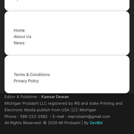
Quick Links
Home
About Us
News
Legal
Terms & Conditions
Privacy Policy
Editor & Publisher :
Kawsar Dewan
Michigan Probashi LLC registered by IRS and state Printing and
Electronic Media publish from USA 🇺🇸 Michigan
Phone : 586-222-2982 । E-mail : miprobashi@gmail.com
All Rights Reserved: © 2026 MI Probashi | By
DevBid
Facebook