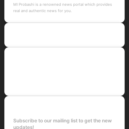
MI Probashi is a renowned news portal which provides
real and authentic news for you.
Recent Posts
Social
Facebook
X
LinkedIn
YouTube
Newsletter
Subscribe to our mailing list to get the new
updates!