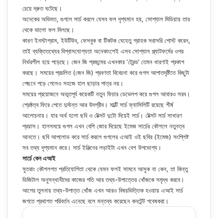
চেয়ে দ্রুত ঘটেছে।
অনেকের অভিমত, গুগলে সার্চ করলে যেসব ফল দৃশ্যমান হয়, সোশ্যাল মিডিয়ায় তার
থেকে ভালো ফল মিলছে।
কারণ ইনস্টাগ্রাম, ইউটিউব, ফেসবুক বা টিকটক যেহেতু গ্রাহক সরাসরি পোস্ট করেন,
তাই ব্যক্তিতথ্যের বিশ্বাসযোগ্যতা অনেকাংশেই এসব সোশ্যাল প্ল্যাটফর্মের ওপর
নির্ভরশীল হয়ে পড়েছে। জেন জি প্রজন্মের এখনকার ‘ট্রেন্ড’ তেমন ধারণাই প্রকাশ
করছে। সময়ের প্রচলিত (জেন জি) প্রবণতা বিবেচনা করে গুগল আপাতদৃষ্টিতে কিছুটা
পেছনে পড়ে গেলেও সহজে হাল ছাড়ার পাত্র নয়।
সময়ের প্রয়োজনে অভূতপূর্ব কয়েকটি নতুন ফিচার ডেভেলপ করে গুগল আবারও সরব।
শ্রেষ্ঠত্ব ফিরে পেতে দুর্দান্ত আর উদগ্রীব। মাল্টি সার্চ ফ্যাসিলিটি রয়েছে শীর্ষ
আলোচনায়। যার অর্থ হলো ছবি ও টেক্সট দুটো দিয়েই সার্চ। টেক্সট সার্চ সাধারণ
প্রয়াস। হালসময়ে গুগল এখন বেশি জোর দিয়েছে ইমেজ সার্চের কৌশলে নতুনত্ব
আনতে। ছবি আপলোড করে সার্চ করলে গুগলের এআই ওই ছবির (ইমেজ) সংশ্লিষ্ট
সব তথ্য দৃশ্যমান করে। সার্চ ইঞ্জিনের লড়াইটা এখন বেশ উপভোগ্য।
সার্চে কেন এআই
সুতরাং কৌশলগত প্রতিযোগিতা থেকে যেমন ফলই সামনে আসুক না কেন, তা কিন্তু
ডিজিটাল অনুসন্ধানীদের কাজের গতি আর তথ্য-উপাত্তের খোঁজকে সমৃদ্ধ করবে।
আগের তুলনায় তথ্য-উপাত্ত খোঁজ এখন আরও বিষয়ভিত্তিক হওয়ায় এআই সার্চ
জগতে প্রথাগত পরিবর্তন এনেছে বলে মন্তব্য করেছেন কনটেন্ট গবেষকরা।