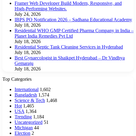
Framer Web Developer Build Modern, Responsive, and
High-Performing Websites.
July 24, 2026
IBPS PO Notification 2026 – Sadhana Educational Academy
July 18, 2026
Residential WHO GMP Certified Pharma Company in India –
Planet India Remedies Pvt Ltd
July 18, 2026
Residential Septic Tank Cleaning Services in Hyderabad
July 18, 2026
Best Gynaecologist in Shaikpet Hyderabad – Dr Vindhya
Gemaraju
July 18, 2026
Top Categories
International
1,602
Bangladesh
1,574
Science & Tech
1,468
Hot
1,465
USA
1,364
Trending
1,184
Uncategorized
51
Michigan
44
Election
2