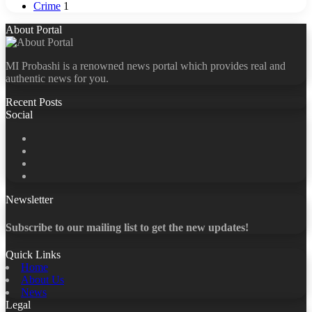
Crime
1
About Portal
MI Probashi is a renowned news portal which provides real and
authentic news for you.
Recent Posts
Social
Facebook
X
LinkedIn
YouTube
Newsletter
Subscribe to our mailing list to get the new updates!
Quick Links
Home
About Us
News
Legal