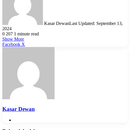
Kasar Dewan
Last Updated: September 13,
2024
0
207
1 minute read
Show More
LinkedIn
Pinterest
Reddit
WhatsApp
Telegram
Viber
Share
Facebook
X
via
Email
Kasar Dewan
Website