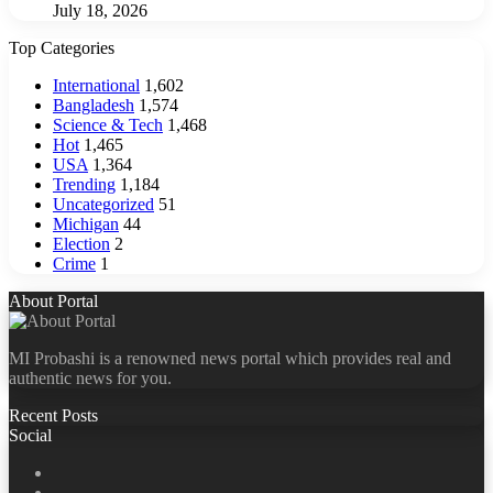
July 18, 2026
Top Categories
International
1,602
Bangladesh
1,574
Science & Tech
1,468
Hot
1,465
USA
1,364
Trending
1,184
Uncategorized
51
Michigan
44
Election
2
Crime
1
About Portal
MI Probashi is a renowned news portal which provides real and
authentic news for you.
Recent Posts
Social
Facebook
X