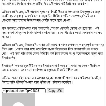
সহযোগিতায় সিরিয়ার মাসাফে মাটির নিচে এই কারখানাটি তৈরি করা হয়েছিল।
এক্সিওস জানিয়েছে, এই কারখানা ধ্বংসের বিষয়টি ইরান ও লেবাননের হিজবুল্লাহর জন্য
একটি বড় ধাক্কা। কারণ ইরানের লক্ষ্য ছিল সিরিয়ার মাটিতে ক্ষেপণাস্ত্র তৈরি করে
সেগুলো দ্রুত তাদের মিত্র সশস্ত্র গোষ্ঠীর হাতে তুলে দেওয়া।
গত সপ্তাহে হেলিকপ্টারে করে ইসরায়েলি স্পেশাল ফোর্সের সেনারা সেখানে যায়। ওই
সময় চারপাশে ব্যাপক বিমান হামলা চালানো হয়। যেন সিরিয়ার সেনারা সেখানে না আসতে
পারেন।
এক্সিওস জানিয়েছে, ইসরায়েলি সেনারা ওই কারখানা থেকে গোপন ও গুরুত্বপূর্ণ কাগজপত্র
নিয়ে নেয়। এরপর তারা সঙ্গে করে নিয়ে যাওয়া বিস্ফোরক দিয়ে কারখানাটি ধ্বংস করে
দেয়। ওই সময় কারখানায় যেসব সিরিয়ান গার্ড ছিল তাদের মধ্যে কয়েকজনকে হত্যা করে
ইসরায়েলিরা।
ইসরায়েলি সংবাদমাধ্যম টাইমস অব ইসরায়েল দাবি করেছে, সেনারা কয়েকজন ইরানিকে
আটক করেছে। তবে তাদের সর্বশেষ অবস্থানের বিষয়টি নিশ্চিত নয়।
এদিকে দখলদার ইসরায়েল এর আগেও দুইবার কারখানাটি ধ্বংস করার পরিকল্পনা করেছিল।
কিন্তু অতি ঝুঁকিপূর্ণ হওয়ায় তারা পরিকল্পনা পরিবর্তন করেছিল।
Copy URL