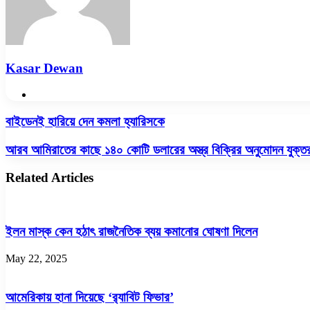
Kasar Dewan
Website
বাইডেনই
বাইডেনই হারিয়ে দেন কমলা হ্যারিসকে
হারিয়ে
দেন
আরব
আরব আমিরাতের কাছে ১৪০ কোটি ডলারের অস্ত্র বিক্রির অনুমোদন যুক্তরাষ
কমলা
আমিরাতের
হ্যারিসকে
কাছে
Related Articles
১৪০
কোটি
ডলারের
অস্ত্র
ইলন মাস্ক কেন হঠাৎ রাজনৈতিক ব্যয় কমানোর ঘোষণা দিলেন
বিক্রির
অনুমোদন
May 22, 2025
যুক্তরাষ্ট্রের
আমেরিকায় হানা দিয়েছে ‘র‌্যাবিট ফিভার’