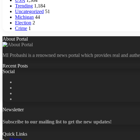
USA
1,364
Trending
1,184
Uncategorized
51
Michigan
44
Election
2
Crime
1
About Portal
MI Probashi is a renowned news portal which provides real and authe
Recent Posts
Social
Facebook
X
LinkedIn
YouTube
Newsletter
Subscribe to our mailing list to get the new updates!
Quick Links
Home