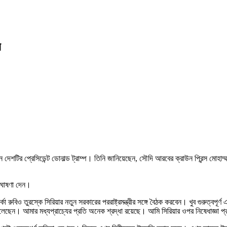
র
ন দেশটির প্রেসিডেন্ট ডোনাল্ড ট্রাম্প। তিনি জানিয়েছেন, সৌদি আরবের ক্রাউন প্রিন্স মোহা
রদ ঘোষণা দেন।
্কো রুবিও তুরস্কে সিরিয়ার নতুন সরকারের পররাষ্ট্রমন্ত্রীর সঙ্গে বৈঠক করবেন। খুব গুরুত্বপূর
েছেন। আমার মধ্যপ্রাচ্যের প্রতি অনেক শ্রদ্ধা রয়েছে। আমি সিরিয়ার ওপর নিষেধাজ্ঞা প্