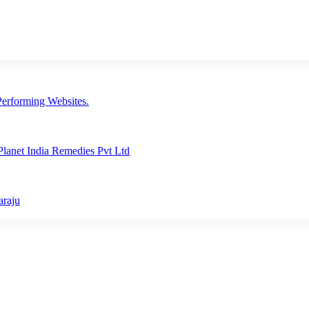
erforming Websites.
lanet India Remedies Pvt Ltd
araju