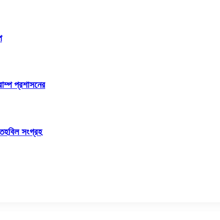
প
রাম্প প্রশাসনের
র তহবিল সংগ্রহ