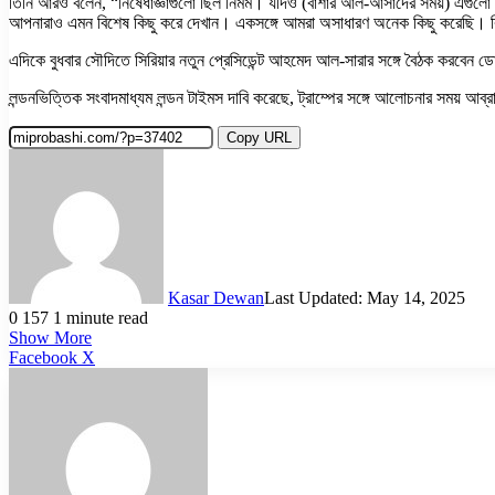
তিনি আরও বলেন, “নিষেধাজ্ঞাগুলো ছিল নির্মম। যদিও (বাশার আল-আসাদের সময়) এগুলো খ
আপনারাও এমন বিশেষ কিছু করে দেখান। একসঙ্গে আমরা অসাধারণ অনেক কিছু করেছি। কিন
এদিকে বুধবার সৌদিতে সিরিয়ার নতুন প্রেসিডেন্ট আহমেদ আল-সারার সঙ্গে বৈঠক করবেন ডো
লন্ডনভিত্তিক সংবাদমাধ্যম লন্ডন টাইমস দাবি করেছে, ট্রাম্পের সঙ্গে আলোচনার সময় আব্
Copy URL
Kasar Dewan
Last Updated: May 14, 2025
0
157
1 minute read
Show More
LinkedIn
Pinterest
Reddit
WhatsApp
Telegram
Viber
Share
Facebook
X
via
Email