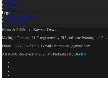
About Us
News
Legal
Terms & Conditions
Privacy Policy
Editor & Publisher :
Kawsar Dewan
Michigan Probashi LLC registered by IRS and state Printing and El
Phone : 586-222-2982 । E-mail : miprobashi@gmail.com
All Rights Reserved: © 2026 MI Probashi | By
DevBid
Facebook
X
LinkedIn
YouTube
Back
to
top
button