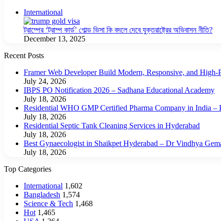
Close
International
ট্রাম্পের ‘ট্রাম্প কার্ড’ গোল্ড ভিসা কি বদলে দেবে যুক্তরাষ্ট্রের অভিবাসন নীতি?
December 13, 2025
Recent Posts
Framer Web Developer Build Modern, Responsive, and High-P
July 24, 2026
IBPS PO Notification 2026 – Sadhana Educational Academy
July 18, 2026
Residential WHO GMP Certified Pharma Company in India – P
July 18, 2026
Residential Septic Tank Cleaning Services in Hyderabad
July 18, 2026
Best Gynaecologist in Shaikpet Hyderabad – Dr Vindhya Gem
July 18, 2026
Top Categories
International
1,602
Bangladesh
1,574
Science & Tech
1,468
Hot
1,465