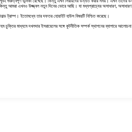
ুবই গুরুত্বপূর্ণ ভূমিকা রেখেছে। কিন্তু এখন সিরীয়দের উন্নতি করার সময়। এখন তাদে
্তু আমরা এখনও উজ্জ্বল নতুন দিনের ভোরে আছি। যা মধ্যপ্রাচ্যের অসাধারণ, অসাধারণ 
নাল্ড ট্রাম্প। ইতোমধ্যে তার দফতর হোয়াইট হাউস বিষয়টি নিশ্চিত করেছে।
রাহম চুক্তির মাধ্যমে দখলদার ইসরায়েলের সঙ্গে কূটনীতিক সম্পর্ক স্থাপনের ব্যাপারে আলোচ