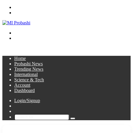
Menu
Search
for
Switch
skin
Log
In
Home
Probashi News
Trending News
International
Science & Tech
Account
Dashboard
Login/Signup
Sidebar
Switch
skin
Search
for