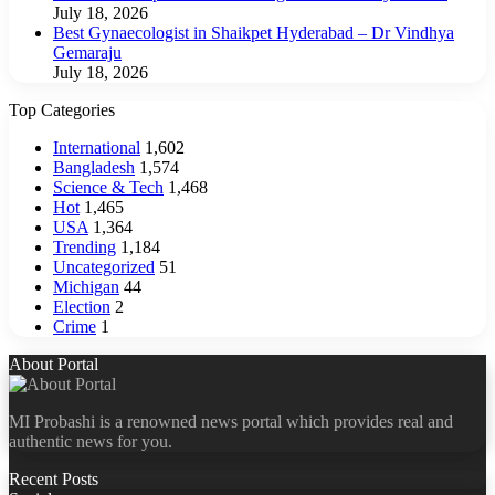
July 18, 2026
Best Gynaecologist in Shaikpet Hyderabad – Dr Vindhya
Gemaraju
July 18, 2026
Top Categories
International
1,602
Bangladesh
1,574
Science & Tech
1,468
Hot
1,465
USA
1,364
Trending
1,184
Uncategorized
51
Michigan
44
Election
2
Crime
1
About Portal
MI Probashi is a renowned news portal which provides real and
authentic news for you.
Recent Posts