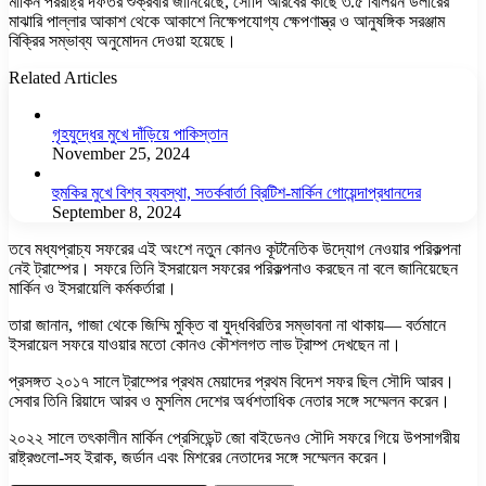
মার্কিন পররাষ্ট্র দফতর শুক্রবার জানিয়েছে, সৌদি আরবের কাছে ৩.৫ বিলিয়ন ডলারের
মাঝারি পাল্লার আকাশ থেকে আকাশে নিক্ষেপযোগ্য ক্ষেপণাস্ত্র ও আনুষঙ্গিক সরঞ্জাম
বিক্রির সম্ভাব্য অনুমোদন দেওয়া হয়েছে।
Related Articles
গৃহযুদ্ধের মুখে দাঁড়িয়ে পাকিস্তান
November 25, 2024
হুমকির মুখে বিশ্ব ব্যবস্থা, সতর্কবার্তা ব্রিটিশ-মার্কিন গোয়েন্দাপ্রধানদের
September 8, 2024
তবে মধ্যপ্রাচ্য সফরের এই অংশে নতুন কোনও কূটনৈতিক উদ্যোগ নেওয়ার পরিকল্পনা
নেই ট্রাম্পের। সফরে তিনি ইসরায়েল সফরের পরিকল্পনাও করছেন না বলে জানিয়েছেন
মার্কিন ও ইসরায়েলি কর্মকর্তারা।
তারা জানান, গাজা থেকে জিম্মি মুক্তি বা যুদ্ধবিরতির সম্ভাবনা না থাকায়— বর্তমানে
ইসরায়েল সফরে যাওয়ার মতো কোনও কৌশলগত লাভ ট্রাম্প দেখছেন না।
প্রসঙ্গত ২০১৭ সালে ট্রাম্পের প্রথম মেয়াদের প্রথম বিদেশ সফর ছিল সৌদি আরব।
সেবার তিনি রিয়াদে আরব ও মুসলিম দেশের অর্ধশতাধিক নেতার সঙ্গে সম্মেলন করেন।
২০২২ সালে তৎকালীন মার্কিন প্রেসিডেন্ট জো বাইডেনও সৌদি সফরে গিয়ে উপসাগরীয়
রাষ্ট্রগুলো-সহ ইরাক, জর্ডান এবং মিশরের নেতাদের সঙ্গে সম্মেলন করেন।