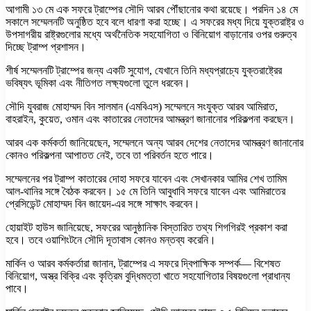
আগামী ১৩ মে এক সফরে ট্রাম্পের সৌদি আরব পৌঁছানোর কথা রয়েছে। পরদিন ১৪ মে
সকালে সম্মেলনটি অনুষ্ঠিত হবে বলে ধারণা করা হচ্ছে। এ সফরের মধ্য দিয়ে যুক্তরাষ্ট্র ও
উপসাগরীয় রাষ্ট্রগুলোর মধ্যে অর্থনৈতিক সহযোগিতা ও বিনিয়োগ বাড়ানোর ওপর গুরুত্ব
দিচ্ছে ট্রাম্প প্রশাসন।
শীর্ষ সম্মেলনটি ট্রাম্পের জন্য একটি সুযোগ, যেখানে তিনি মধ্যপ্রাচ্যে যুক্তরাষ্ট্রের
ভবিষ্যৎ ভূমিকা এবং নীতিগত লক্ষ্যগুলো তুলে ধরবেন।
সৌদি যুবরাজ মোহাম্মদ বিন সালমান (এমবিএস) সম্মেলনে সংযুক্ত আরব আমিরাত,
বাহরাইন, কুয়েত, ওমান এবং কাতারের নেতাদের আমন্ত্রণ জানানোর পরিকল্পনা করছেন।
আরব এক কর্মকর্তা জানিয়েছেন, সম্মেলনে অন্য আরব দেশের নেতাদের আমন্ত্রণ জানানোর
কোনও পরিকল্পনা আপাতত নেই, তবে তা পরিবর্তন হতে পারে।
সম্মেলনের পর ট্রাম্প কাতারের দোহা সফরে যাবেন এবং সেখানকার আমির শেখ তামিম
আল-থানির সঙ্গে বৈঠক করবেন। ১৫ মে তিনি আবুধাবি সফরে যাবেন এবং আমিরাতের
প্রেসিডেন্ট মোহাম্মদ বিন জায়েদ-এর সঙ্গে সাক্ষাৎ করবেন।
হোয়াইট হাউস জানিয়েছে, সফরের আনুষ্ঠানিক বিস্তারিত তথ্য শিগগিরই প্রকাশ করা
হবে। তবে ওয়াশিংটনে সৌদি দূতাবাস কোনও মন্তব্য করেনি।
মার্কিন ও আরব কর্মকর্তারা জানান, ট্রাম্পের এ সফরে দ্বিপাক্ষিক সম্পর্ক— বিশেষত
বিনিয়োগ, অস্ত্র বিক্রি এবং কৃত্রিম বুদ্ধিমত্তা খাতে সহযোগিতার বিষয়গুলো প্রাধান্য
পাবে।