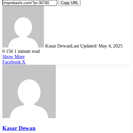
Copy URL
Kasar Dewan
Last Updated: May 4, 2025
0
156
1 minute read
Show More
LinkedIn
Pinterest
Reddit
WhatsApp
Telegram
Viber
Share
Facebook
X
via
Email
Kasar Dewan