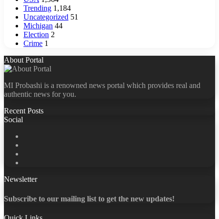
Trending
1,184
Uncategorized
51
Michigan
44
Election
2
Crime
1
About Portal
MI Probashi is a renowned news portal which provides real and
authentic news for you.
Recent Posts
Social
Facebook
X
LinkedIn
YouTube
Newsletter
Subscribe to our mailing list to get the new updates!
Quick Links