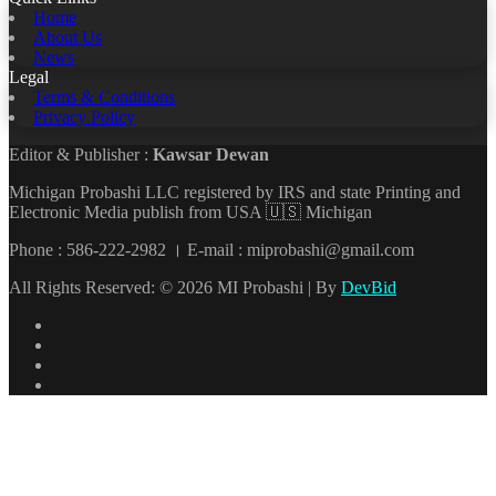
Home
About Us
News
Legal
Terms & Conditions
Privacy Policy
Editor & Publisher :
Kawsar Dewan
Michigan Probashi LLC registered by IRS and state Printing and
Electronic Media publish from USA 🇺🇸 Michigan
Phone : 586-222-2982 । E-mail : miprobashi@gmail.com
All Rights Reserved: © 2026 MI Probashi | By
DevBid
Facebook
X
LinkedIn
YouTube
Back
to
top
button