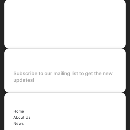
Social
Facebook
X
LinkedIn
YouTube
Newsletter
Subscribe to our mailing list to get the new
updates!
Quick Links
Home
About Us
News