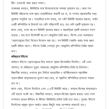
বিট– দু’ভাবেই কাজ করতে সক্ষম।
গবেষকরা বলছেন, কিউবিটের সঙ্গে উল্লেখযোগ্য সমস্যা দৃশ্যমান হয়। কারণ সব
কিউবিট পরিবেশের সঙ্গে দ্রুত তথ্যবিনিময়ে পারদর্শী হয় না, যা গণনায় প্রয়োজনীয় তথ্য
সুরক্ষায় অসুবিধা হয়। অন্যদিকে গুগল বলছে, যত বেশি কিউবিট ব্যবহার করবেন, অর্থাৎ
একটি কম্পিউটার বা চিপসেট যত বেশি শক্তিশালী হবে, তত বেশি ত্রুটি দৃশ্যমান হয়।
জানা গেছে, গুগল বহু গুণ কিউবিট ব্যবহার করতে ও বহুমাত্রিক ত্রুটি সমাধানে সফল
হয়েছে। যার ফলে সিস্টেমটি বহু গুণ কোয়ান্টাম তৈরি করে। বিশেষ এমন অবস্থাকে
‘থ্রেশহোল্ডের নিচে’ হিসেবে উল্লেখ করা হয়। সব কিউবিট স্কেলিং করার সময় দ্রুত
ত্রুটি কমিয়ে আনে। উইলো তৈরির নেপথ্যে বৃহৎ কোয়ান্টাম কম্পিউটার তৈরির প্রথম
ধাপ।
ভবিষ্যতে উইলো
বর্তমানে উইলো থ্রেশহোল্ডের নিচে বসানো প্রথম বিশেষায়িত সিস্টেম। এটি এমন
পদক্ষেপ, যা ভবিষ্যতে সুবৃহৎ আকারের কোয়ান্টাম কম্পিউটার নির্মাণের নির্দেশক।
বিজ্ঞানীরা বলছেন, গুগলের বৃহৎ নির্মাতা ব্যবহারিক ও বাণিজ্যিকভাবে প্রাসঙ্গিক
অ্যালগরিদম বাস্তবায়নের সুযোগ করে দেবে, যা প্রচলিত কম্পিউটারে চালানো সম্ভব
হবে না।
জানা গেছে, উইলো সিস্টেমে এখন ১০৫টি কিউবিট আছে। বাস্তব-বিশ্বের বাস্তবায়নে
এটি হয়তো যথেষ্ট নয়। বিজ্ঞানীরা বলছেন, বাস্তব-বিশ্বের প্রভাব রয়েছে এমন গণনা
সম্পাদনে কয়েক মিলিয়ন বা বিলিয়ন কিউবিটের চাহিদা তৈরি হতে পারে। সুতরাং উইলো
সিস্টেমের প্রকৃত সুফল অর্জনে আরও কিছুটা সময় অপেক্ষায় থাকতেই হবে।