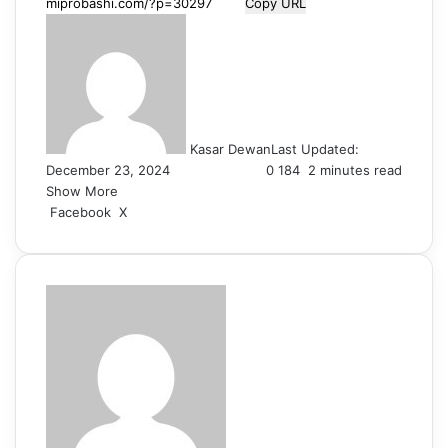
Copy URL
Kasar Dewan
Last Updated:
December 23, 2024
0
184
2 minutes read
Show More
LinkedIn
Pinterest
Reddit
WhatsApp
Telegram
Viber
Share
Facebook
X
via
Email