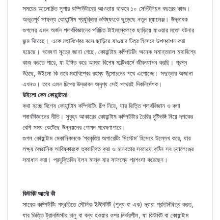
সময়ের আলোচিত সুপার কম্পিউটারের আওতায় থাকবে ১০ সেপ্টিলিয়ন বছরের কাজ।
অভূতপূর্ব সাফল্য কোয়ান্টাম প্রযুক্তির ভবিষ্যৎকে ছুড়েছে নতুন চ্যালেঞ্জ। উদ্ভাবক
গুগলের এমন অর্জন পদার্থবিজ্ঞানের পরিচিত টাইমস্কেলকে ছাড়িয়ে যাওয়ার মতো ঘটনার
জন্ম দিয়েছে। একে মহাবিশ্বের বয়স ছাড়িয়ে যাওয়ার চিত্র হিসেবে উপস্থাপন করা
হয়েছে। গবেষণা সূত্রে জানা গেছে, কোয়ান্টাম কম্পিউটিং অনেক সমান্তরাল মহাবিশ্বে
কাজ করতে পারে, যা ইঙ্গিত করে আমরা বিশেষ মাল্টিভার্সে জীবনযাপন করছি। প্রশ্ন
উঠছে, উইলো কি তবে মহাবিশ্বের রহস্য উন্মোচনের পথে এগোচ্ছে। সদুত্তর অজানা
এখনও। তবে এমন চিপের উদ্ভাবন অদৃশ্য সেই পথেরই দিকনির্দেশক।
উইলো কেন কোয়ান্টাম!
কথা হচ্ছে বিশেষ কোয়ান্টাম কম্পিউটিং চিপ নিয়ে, যার ভিত্তি পদার্থবিজ্ঞান ও কণা
পদার্থবিজ্ঞানের নীতি। সুবৃহৎ আকারের কোয়ান্টাম কম্পিউটার তৈরির দৃষ্টিভঙ্গি নিয়ে দশকের
বেশি সময় কেটেছে উন্নয়নের গোপন গবেষণাগারে।
গুগল কোয়ান্টাম মেকানিকসকে ‘প্রকৃতির অপারেটিং সিস্টেম’ হিসেবে উল্লেখ করে, যার
লক্ষ্য বৈজ্ঞানিক আবিষ্কারকে ত্বরান্বিত করা ও মানবতার সবচেয়ে কঠিন সব চ্যালেঞ্জের
সমাধান করা। প্রযুক্তিবিদ ইলন মাস্ক যার সাফল্যে প্রশংসা করেছেন।
কিউবিট আদৌ কী
সাবেক কম্পিউটিং পদ্ধতিতে মৌলিক ইউনিটটি (শূন্য বা এক) দ্বারা প্রতিনিধিত্ব করত,
যার ভিত্তি ট্রানজিস্টর চালু বা বন্ধ হওয়ার ওপর নির্ভরশীল, যা কিউবিট বা কোয়ান্টাম