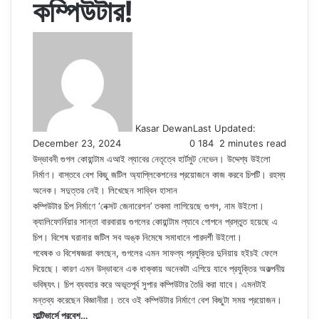
কম্পিউটার!
Kasar Dewan
Last Updated:
December 23, 2024
0
184
2 minutes read
উদ্ভাবনী গুগল কোয়ান্টাম এআই ল্যাবের নেতৃত্বে হার্টমুট নেভেন। উদ্দেশ্য উইলো
নির্মাণ। বাস্তবে বেশ কিছু জটিল অ্যাপ্লিকেশনের প্রয়োজনে কাজ করবে চিপটি। রহস্য
অনেক। সদুত্তর নেই। লিখেছেন সাব্বিন হাসান
কম্পিউটার চিপ নির্মাণে ‘নেক্সট জেনারেশন’ তকমা লাগিয়েছে গুগল, নাম উইলো।
ক্যালিফোর্নিয়ার সান্তা বারবারায় গুগলের কোয়ান্টাম ল্যাবে গোপনে প্রস্তুত হয়েছে এ
চিপ। বিশেষ ঘরানার জটিল সব অঙ্ক নিমেষে সমাধানে পারদর্শী উইলো।
গবেষক ও বিশেষজ্ঞরা বলছেন, গুগলের এমন সাফল্য প্রযুক্তির দুনিয়ায় হইচই ফেলে
দিয়েছে। কারণ এমন উদ্ভাবনে এক ধাক্কায় অনেকটা এগিয়ে যাবে প্রযুক্তির অকল্পনীয়
ভবিষ্যৎ। চিপ ব্যবহার করে অভূতপূর্ব সুপার কম্পিউটার তৈরি করা যাবে। এমনটাই
মন্তব্য করেছেন বিজ্ঞানীরা। তবে ওই কম্পিউটার নির্মাণে বেশ কিছুটা সময় প্রয়োজন।
মাল্টিভার্সে প্রবেশ…