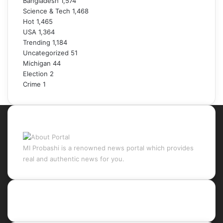
Bangladesh
1,574
Science & Tech
1,468
Hot
1,465
USA
1,364
Trending
1,184
Uncategorized
51
Michigan
44
Election
2
Crime
1
About Portal
MI Probashi is a renowned news portal which provides
real and authentic news for you.
Recent Posts