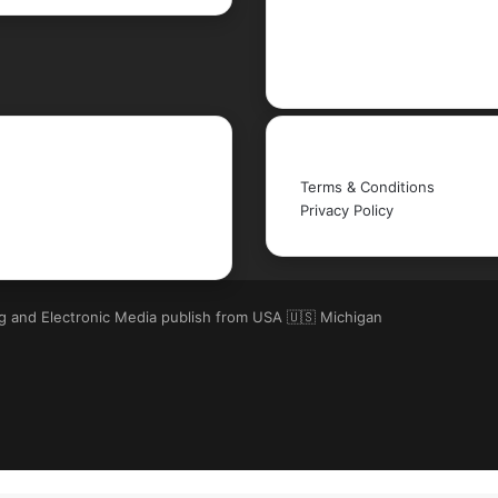
X
LinkedIn
YouTube
Legal
Terms & Conditions
Privacy Policy
ng and Electronic Media publish from USA 🇺🇸 Michigan