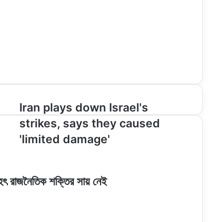
Iran
Iran plays down Israel's
plays
strikes, says they caused
down
Israel's
'limited damage'
strikes,
says
they
caused
হৎ রাজনৈতিক শক্তির সায় নেই
'limited
damage'