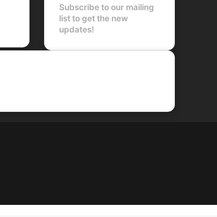
Subscribe to our mailing
list to get the new
updates!