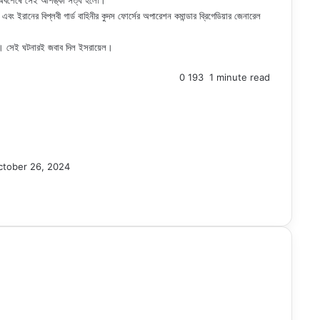
লে। অবশেষে সেই আশঙ্কা সত্য হলো।
ং ইরানের বিপ্লবী গার্ড বাহিনীর কুদস ফোর্সের অপারেশন কমান্ডার ব্রিগেডিয়ার জেনারেল
 হয়। সেই ঘটনারই জবাব দিল ইসরায়েল।
0
193
1 minute read
ctober 26, 2024