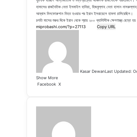
ঘুরপাক খাচ্ছিল আন্তর্জাতিক ও মধ্যপ্রাচ্যের আঞ্চলিক রাজনৈতিক পরিমণ্ড
হামাসের রাজনৈতিক নেতা ইসমাইল হানিয়া, হিজবুল্লাহ নেতা হাসান নাসরুল্লাহ এব
আব্বাস নিলফোরুশান নিহত হওয়ার পর ইরান ইসরায়েলে হামলা চালিয়েছিল।
চলতি মাসের শুরুর দিকে ইরান থেকে প্রায় ২০০ ব্যালিস্টিক ক্ষেপণাস্ত্র ছোড়া
Copy URL
Kasar Dewan
Last Updated: O
Show More
LinkedIn
Pinterest
Reddit
WhatsApp
Telegram
Viber
Share
Facebook
X
via
Email