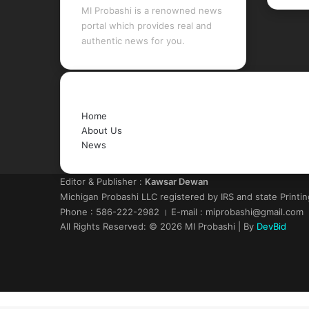
MI Probashi is a renowned news
portal which provides real and
authentic news for you.
Quick Links
Home
About Us
News
Editor & Publisher :
Kawsar Dewan
Michigan Probashi LLC registered by IRS and state Printi
Phone : 586-222-2982 । E-mail : miprobashi@gmail.com
All Rights Reserved: © 2026 MI Probashi | By
DevBid
Facebook
X
LinkedIn
YouTube
Back