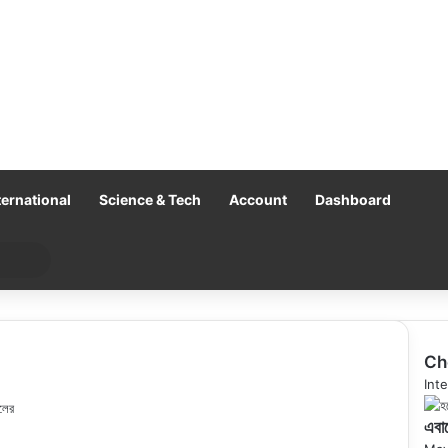
ternational
Science & Tech
Account
Dashboard
Search
for
Ch
Clo
Inte
েলের
এবার