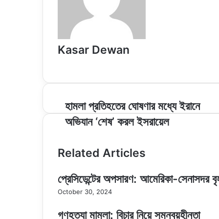
Kasar Dewan
Website
হামলা
হামলা প্রতিহতের ঘোষণার মধ্যে ইরানে
প্রতিহতের
অভিযান ‘শেষ’ করল ইসরায়েল
ঘোষণার
মধ্যে
ইরানে
Related Articles
অভিযান
‘শেষ’
করল
প্রেসিডেন্টের অপসারণ: আমেরিকা-সেনাসদর বৃ
ইসরায়েল
October 30, 2024
গণহত্যা মামলা: বিচার নিয়ে সমন্বয়হীনতা