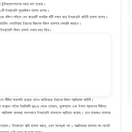
ন ইন্টারন্যাশনালের খবরে বলা হয়েছে।
টি ইসরায়েলি যুদ্ধবিমান হামলা চালায়।
 দক্ষিণ-পশ্চিমে বেশ কয়েকটি সামরিক ঘাঁটি লক্ষ্য করে ইসরায়েলি বাহিনী হামলা চালায়।
িয়ামিন নেতানিয়াহু ইরানের বিরুদ্ধে বিমান হামলার তদারকি করছেন।
ইসরায়েলি বিমান হামলা দেখার মধ্য দিয়ে।
 সীমিত ক্ষয়ক্ষতি হয়েছে বলেও জানিয়েছে ইরানের বিমান প্রতিরক্ষা বাহিনী।
ারি সত্ত্বেও অবৈধ ইহুদিবাদী ভূখণ্ড থেকে তেহরান, খুজেস্তান এবং ইলাম প্রদেশের বিভিন্ন
মান প্রতিরক্ষা ব্যবস্থা সফলভাবে ইসরায়েলি হামলাকে প্রতিহত করেছে। তবে তারপরও সামান্য
ছিল তেহরান। ইসরায়েল পাল্টা হামলা করবে, এমন আশঙ্কা গত ১ অক্টোবরের হামলার পর থেকেই