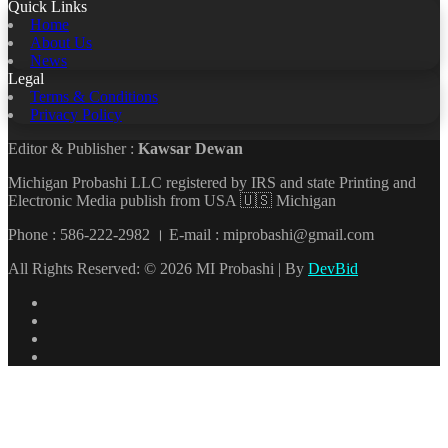
Quick Links
Home
About Us
News
Legal
Terms & Conditions
Privacy Policy
Editor & Publisher :
Kawsar Dewan
Michigan Probashi LLC registered by IRS and state Printing and
Electronic Media publish from USA 🇺🇸 Michigan
Phone : 586-222-2982 । E-mail : miprobashi@gmail.com
All Rights Reserved: © 2026 MI Probashi | By
DevBid
Facebook
X
LinkedIn
YouTube
Back
to
top
button