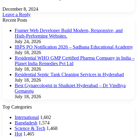
December 8, 2024
Leave a Reply
Recent Posts
Framer Web Developer Build Modern, Responsive, and
High-Performing Websites.
July 24, 2026
IBPS PO Notification 2026 – Sadhana Educational Academy
July 18, 2026
Residential WHO GMP Certified Pharma Company in India –
Planet India Remedies Pvt Ltd
July 18, 2026
Residential Septic Tank Cleaning Services in Hyderabad
July 18, 2026
Best Gynaecologist in Shaikpet Hyderabad – Dr Vindhya
Gemaraju
July 18, 2026
Top Categories
International
1,602
Bangladesh
1,574
Science & Tech
1,468
Hot
1,465