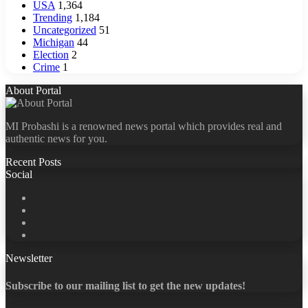
USA
1,364
Trending
1,184
Uncategorized
51
Michigan
44
Election
2
Crime
1
About Portal
MI Probashi is a renowned news portal which provides real and
authentic news for you.
Recent Posts
Social
Facebook
X
LinkedIn
YouTube
Newsletter
Subscribe to our mailing list to get the new updates!