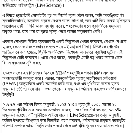
জানিয়েছে লাইভসাইন্স (LiveScience)।
এ বিষয়ে প্ল্যানেটারি সোসাইটির প্রধান বিজ্ঞানী ব্রুস বেটস বলেন, আমি আতঙ্কিত নই।
স্বাভাবিকভাবেই সম্ভাবনা বাড়তে দেখলে ভালো লাগে না, তবে এটি নিয়ে অযথা দুশ্চিন্তার
প্রয়োজন নেই। তিনি আরও ব্যাখ্যা করেন, পর্যবেক্ষণের ফলে প্রথমদিকে সম্ভাবনা
বাড়তে পারে, তবে পরে তা দ্রুত শূন্যে নেমে আসার সম্ভাবনাই বেশি।
একজন সোশ্যাল মিডিয়া ব্যবহারকারী একটি সিমুলেশন শেয়ার করেছেন, যেখানে দেখানো
হয়েছে কেমন ভয়াবহ প্রভাব ফেলতে পারে এই মহাকাশ শিলা। নিউইয়র্ক পোস্টের
প্রতিবেদনে বলা হয়েছে, থ্রিডি অ্যানিমেশন বিশেষজ্ঞ আলভারো গ্রাসিয়া মন্টোয়া এই
সিমুলেশন তৈরি করেছেন। এতে দেখা যাচ্ছে, গ্রহাণুটি একটি বড় শহরে আঘাত হেনে
বিশাল ধ্বংসযজ্ঞ সৃষ্টি করছে।
২০২৩ সালের ২৭ ডিসেম্বর ‘২০২৪ YR4’ গ্রহাণুটিকে প্রথম চিলির এল সস
অবজারভেটরি শনাক্ত করে। এরপর, আন্তর্জাতিক গ্রহাণু সতর্কীকরণ নেটওয়ার্ক
(IAWN) জানুয়ারিতে একটি সতর্কতা জারি করে, যখন এর পৃথিবীতে আঘাত হানার
সম্ভাবনা ১% ছাড়িয়ে যায়। তখন থেকে এর সম্ভাবনা ওঠানামা করলেও সামগ্রিকভাবে
ঊর্ধ্বমুখী।
NASA-এর সর্বশেষ হিসাব অনুযায়ী, ২০২৪ YR4 গ্রহাণুটি ২০৩২ সালের ২২
ডিসেম্বর পৃথিবীর সঙ্গে সংঘর্ষের সম্ভাবনা রয়েছে। তবে বিজ্ঞানীরা বলছেন, ৯৬.৯%
সম্ভাবনা রয়েছে, এটি পৃথিবীকে এড়িয়ে যাবে। LiveScience-এর তথ্য অনুযায়ী,
বর্তমান উপাত্ত বিশ্লেষণ করে বিজ্ঞানীরা ধারণা করছেন, পর্যবেক্ষণের মাধ্যমে গ্রহাণুটির
গতিপথ সম্পর্কে আরও নির্ভুল তথ্য পাওয়া গেলে এই ঝুঁকি শূন্যে নেমে আসতে পারে।