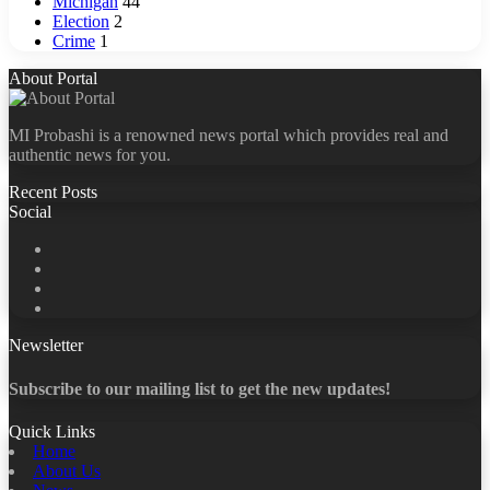
Michigan
44
Election
2
Crime
1
About Portal
MI Probashi is a renowned news portal which provides real and
authentic news for you.
Recent Posts
Social
Facebook
X
LinkedIn
YouTube
Newsletter
Subscribe to our mailing list to get the new updates!
Quick Links
Home
About Us