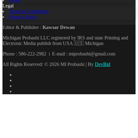
News
Legal
Terms & Conditions
Privacy Policy
Editor & Publisher :
Kawsar Dewan
Michigan Probashi LLC registered by IRS and state Printing and
Electronic Media publish from USA 🇺🇸 Michigan
Phone : 586-222-2982 । E-mail : miprobashi@gmail.com
All Rights Reserved: © 2026 MI Probashi | By
DevBid
Facebook
X
LinkedIn
YouTube
Back
to
top
button