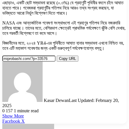
এছাড়াও, একটি ছোট সম্ভাবনা রয়েছে (০.৩%) যে গ্রহাণুটি পৃথিবীর বদলে চাঁদে আঘাত
হানতে পারে। গবেষকরা গ্রহাণুটির গতিপথ নিয়ে আরও তথ্য সংগ্রহ করছেন, যা
ভবিষ্যতে আরো নির্ভুল বিশ্লেষণ দিতে পারবে।
NASA এবং আন্তর্জাতিক গবেষণা সংস্থাগুলো এই গ্রহাণুর গতিপথ নিয়ে নজরদারি
চালিয়ে যাচ্ছে। তাদের মতে, বেশিরভাগ ক্ষেত্রেই প্রাথমিক পর্যবেক্ষণে ঝুঁকি বেশি দেখায়,
তবে পরবর্তী বিশ্লেষণে তা কমে আসে।
বিজ্ঞানীদের মতে, ২০২৪ YR4-এর পৃথিবীতে আঘাত হানার সম্ভাবনা এখনো নিশ্চিত নয়,
তবে এটি মহাকাশ গবেষণার জন্য একটি গুরুত্বপূর্ণ পর্যবেক্ষণযোগ্য বস্তু।
Copy URL
Kasar Dewan
Last Updated: February 20,
2025
0
157
1 minute read
Show More
LinkedIn
Pinterest
Reddit
WhatsApp
Telegram
Viber
Share
Facebook
X
via