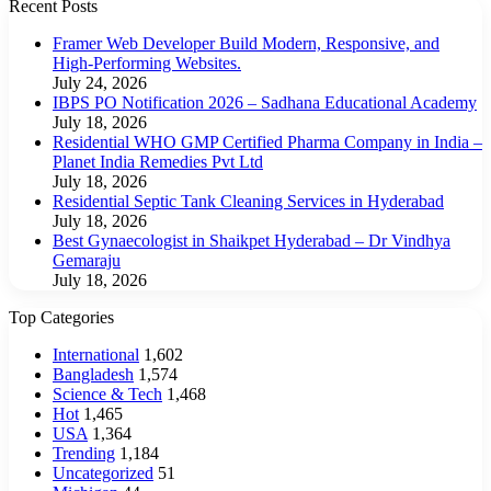
Recent Posts
Framer Web Developer Build Modern, Responsive, and
High-Performing Websites.
July 24, 2026
IBPS PO Notification 2026 – Sadhana Educational Academy
July 18, 2026
Residential WHO GMP Certified Pharma Company in India –
Planet India Remedies Pvt Ltd
July 18, 2026
Residential Septic Tank Cleaning Services in Hyderabad
July 18, 2026
Best Gynaecologist in Shaikpet Hyderabad – Dr Vindhya
Gemaraju
July 18, 2026
Top Categories
International
1,602
Bangladesh
1,574
Science & Tech
1,468
Hot
1,465
USA
1,364
Trending
1,184
Uncategorized
51