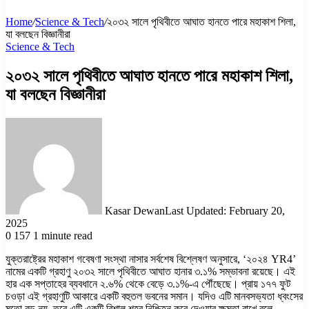
Home
/
Science & Tech
/
২০৩২ সালে পৃথিবীতে আঘাত হানতে পারে মহাকাশ শিলা,
যা বলছেন বিজ্ঞানীরা
Science & Tech
২০৩২ সালে পৃথিবীতে আঘাত হানতে পারে মহাকাশ শিলা,
যা বলছেন বিজ্ঞানীরা
Kasar Dewan
Last Updated: February 20,
2025
0
157
1 minute read
যুক্তরাষ্ট্রের মহাকাশ গবেষণা সংস্থা নাসার সর্বশেষ বিশ্লেষণ অনুসারে, ‘২০২৪ YR4’
নামের একটি গ্রহাণু ২০৩২ সালে পৃথিবীতে আঘাত হানার ৩.১% সম্ভাবনা রয়েছে। এই
হার এক সপ্তাহের ব্যবধানে ২.৬% থেকে বেড়ে ৩.১%-এ পৌঁছেছে। প্রায় ১৭৭ ফুট
চওড়া এই গ্রহাণুটি আকারে একটি বহুতল ভবনের সমান। যদিও এটি মানবসভ্যতা ধ্বংসের
মতো বড় নয়, তবে এটি একটি বিশাল শহর নিশ্চিহ্ন করে দেওয়ার ক্ষমতা রাখে বলে