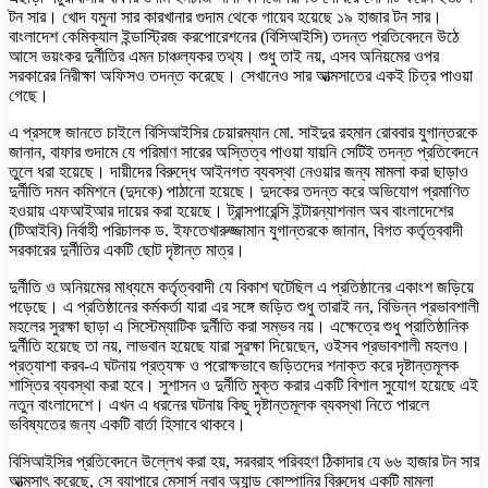
টন সার। খোদ যমুনা সার কারখানার গুদাম থেকে গায়েব হয়েছে ১৯ হাজার টন সার।
বাংলাদেশ কেমিক্যাল ইন্ডাস্ট্রিজ করপোরেশনের (বিসিআইসি) তদন্ত প্রতিবেদনে উঠে
আসে ভয়ংকর দুর্নীতির এমন চাঞ্চল্যকর তথ্য। শুধু তাই নয়, এসব অনিয়মের ওপর
সরকারের নিরীক্ষা অফিসও তদন্ত করেছে। সেখানেও সার আত্মসাতের একই চিত্র পাওয়া
গেছে।
এ প্রসঙ্গে জানতে চাইলে বিসিআইসির চেয়ারম্যান মো. সাইদুর রহমান রোববার যুগান্তরকে
জানান, বাফার গুদামে যে পরিমাণ সারের অস্তিত্ব পাওয়া যায়নি সেটিই তদন্ত প্রতিবেদনে
তুলে ধরা হয়েছে। দায়ীদের বিরুদ্ধে আইনগত ব্যবস্থা নেওয়ার জন্য মামলা করা ছাড়াও
দুর্নীতি দমন কমিশনে (দুদকে) পাঠানো হয়েছে। দুদকের তদন্ত করে অভিযোগ প্রমাণিত
হওয়ায় এফআইআর দায়ের করা হয়েছে। ট্রান্সপারেন্সি ইন্টারন্যাশনাল অব বাংলাদেশের
(টিআইবি) নির্বাহী পরিচালক ড. ইফতেখারুজ্জামান যুগান্তরকে জানান, বিগত কর্তৃত্ববাদী
সরকারের দুর্নীতির একটি ছোট দৃষ্টান্ত মাত্র।
দুর্নীতি ও অনিয়মের মাধ্যমে কর্তৃত্ববাদী যে বিকাশ ঘটেছিল এ প্রতিষ্ঠানের একাংশ জড়িয়ে
পড়েছে। এ প্রতিষ্ঠানের কর্মকর্তা যারা এর সঙ্গে জড়িত শুধু তারাই নন, বিভিন্ন প্রভাবশালী
মহলের সুরক্ষা ছাড়া এ সিস্টেম্যাটিক দুর্নীতি করা সম্ভব নয়। এক্ষেত্রে শুধু প্রাতিষ্ঠানিক
দুর্নীতি হয়েছে তা নয়, লাভবান হয়েছে যারা সুরক্ষা দিয়েছেন, ওইসব প্রভাবশালী মহলও।
প্রত্যাশা করব-এ ঘটনায় প্রত্যক্ষ ও পরোক্ষভাবে জড়িতদের শনাক্ত করে দৃষ্টান্তমূলক
শাস্তির ব্যবস্থা করা হবে। সুশাসন ও দুর্নীতি মুক্ত করার একটি বিশাল সুযোগ হয়েছে এই
নতুন বাংলাদেশে। এখন এ ধরনের ঘটনায় কিছু দৃষ্টান্তমূলক ব্যবস্থা নিতে পারলে
ভবিষ্যতের জন্য একটি বার্তা হিসাবে থাকবে।
বিসিআইসির প্রতিবেদনে উল্লেখ করা হয়, সরবরাহ পরিবহণ ঠিকাদার যে ৬৬ হাজার টন সার
আত্মসাৎ করেছে, সে ব্যাপারে মেসার্স নবাব অ্যান্ড কোম্পানির বিরুদ্ধে একটি মামলা