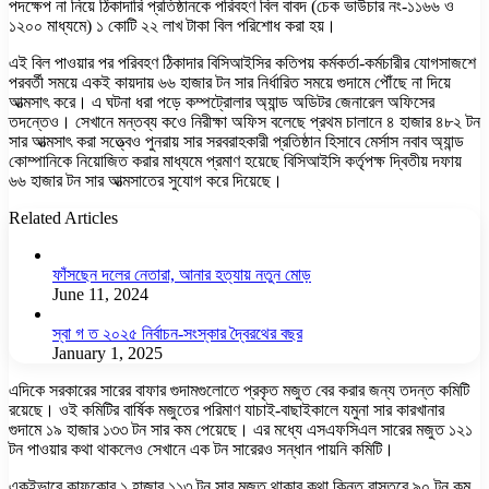
পদক্ষেপ না নিয়ে ঠিকাদারি প্রতিষ্ঠানকে পরিবহণ বিল বাবদ (চেক ভাউচার নং-১১৬৬ ও
১২০০ মাধ্যমে) ১ কোটি ২২ লাখ টাকা বিল পরিশোধ করা হয়।
এই বিল পাওয়ার পর পরিবহণ ঠিকাদার বিসিআইসির কতিপয় কর্মকর্তা-কর্মচারীর যোগসাজশে
পরবর্তী সময়ে একই কায়দায় ৬৬ হাজার টন সার নির্ধারিত সময়ে গুদামে পৌঁছে না দিয়ে
আত্মসাৎ করে। এ ঘটনা ধরা পড়ে কম্পট্রোলার অ্যান্ড অডিটর জেনারেল অফিসের
তদন্তেও। সেখানে মন্তব্য কওে নিরীক্ষা অফিস বলেছে প্রথম চালানে ৪ হাজার ৪৮২ টন
সার আত্মসাৎ করা সত্ত্বেও পুনরায় সার সরবরাহকারী প্রতিষ্ঠান হিসাবে মের্সাস নবাব অ্যান্ড
কোম্পানিকে নিয়োজিত করার মাধ্যমে প্রমাণ হয়েছে বিসিআইসি কর্তৃপক্ষ দ্বিতীয় দফায়
৬৬ হাজার টন সার আত্মসাতের সুযোগ করে দিয়েছে।
Related Articles
ফাঁসছেন দলের নেতারা, আনার হত্যায় নতুন মোড়
June 11, 2024
স্বা গ ত ২০২৫ নির্বাচন-সংস্কার দ্বৈরথের বছর
January 1, 2025
এদিকে সরকারের সারের বাফার গুদামগুলোতে প্রকৃত মজুত বের করার জন্য তদন্ত কমিটি
রয়েছে। ওই কমিটির বার্ষিক মজুতের পরিমাণ যাচাই-বাছাইকালে যমুনা সার কারখানার
গুদামে ১৯ হাজার ১৩৩ টন সার কম পেয়েছে। এর মধ্যে এসএফসিএল সারের মজুত ১২১
টন পাওয়ার কথা থাকলেও সেখানে এক টন সারেরও সন্ধান পায়নি কমিটি।
একইভাবে কাফকোর ১ হাজার ১১৩ টন সার মজুত থাকার কথা কিন্তু বাস্তবে ৯০ টন কম