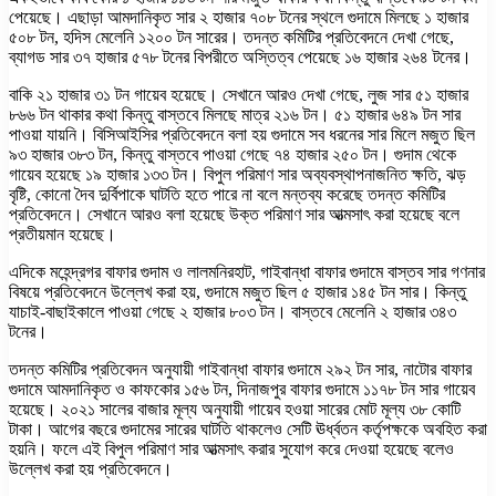
পেয়েছে। এছাড়া আমদানিকৃত সার ২ হাজার ৭০৮ টনের স্থলে গুদামে মিলছে ১ হাজার
৫০৮ টন, হদিস মেলেনি ১২০০ টন সারের। তদন্ত কমিটির প্রতিবেদনে দেখা গেছে,
ব্যাগড সার ৩৭ হাজার ৫৭৮ টনের বিপরীতে অস্তিত্ব পেয়েছে ১৬ হাজার ২৬৪ টনের।
বাকি ২১ হাজার ৩১ টন গায়েব হয়েছে। সেখানে আরও দেখা গেছে, লুজ সার ৫১ হাজার
৮৬৬ টন থাকার কথা কিন্তু বাস্তবে মিলছে মাত্র ২১৬ টন। ৫১ হাজার ৬৪৯ টন সার
পাওয়া যায়নি। বিসিআইসির প্রতিবেদনে বলা হয় গুদামে সব ধরনের সার মিলে মজুত ছিল
৯৩ হাজার ৩৮৩ টন, কিন্তু বাস্তবে পাওয়া গেছে ৭৪ হাজার ২৫০ টন। গুদাম থেকে
গায়েব হয়েছে ১৯ হাজার ১৩৩ টন। বিপুল পরিমাণ সার অব্যবস্থাপনাজনিত ক্ষতি, ঝড়
বৃষ্টি, কোনো দৈব দুর্বিপাকে ঘাটতি হতে পারে না বলে মন্তব্য করেছে তদন্ত কমিটির
প্রতিবেদনে। সেখানে আরও বলা হয়েছে উক্ত পরিমাণ সার আত্মসাৎ করা হয়েছে বলে
প্রতীয়মান হয়েছে।
এদিকে মহেন্দ্রগর বাফার গুদাম ও লালমনিরহাট, গাইবান্ধা বাফার গুদামে বাস্তব সার গণনার
বিষয়ে প্রতিবেদনে উল্লেখ করা হয়, গুদামে মজুত ছিল ৫ হাজার ১৪৫ টন সার। কিন্তু
যাচাই-বাছাইকালে পাওয়া গেছে ২ হাজার ৮০৩ টন। বাস্তবে মেলেনি ২ হাজার ৩৪৩
টনের।
তদন্ত কমিটির প্রতিবেদন অনুযায়ী গাইবান্ধা বাফার গুদামে ২৯২ টন সার, নাটোর বাফার
গুদামে আমদানিকৃত ও কাফকোর ১৫৬ টন, দিনাজপুর বাফার গুদামে ১১৭৮ টন সার গায়েব
হয়েছে। ২০২১ সালের বাজার মূল্য অনুযায়ী গায়েব হওয়া সারের মোট মূল্য ৩৮ কোটি
টাকা। আগের বছরে গুদামের সারের ঘাটতি থাকলেও সেটি ঊর্ধ্বতন কর্তৃপক্ষকে অবহিত করা
হয়নি। ফলে এই বিপুল পরিমাণ সার আত্মসাৎ করার সুযোগ করে দেওয়া হয়েছে বলেও
উল্লেখ করা হয় প্রতিবেদনে।