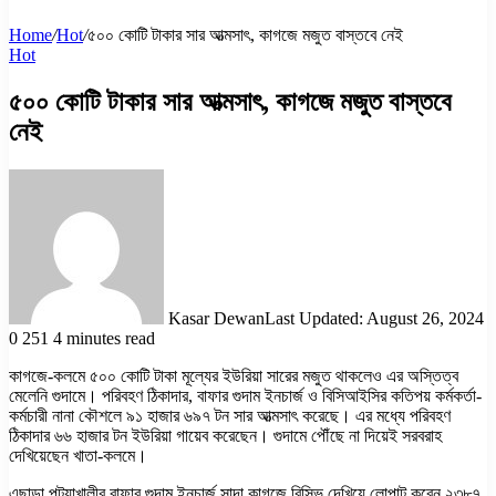
Home
/
Hot
/
৫০০ কোটি টাকার সার আত্মসাৎ, কাগজে মজুত বাস্তবে নেই
Hot
৫০০ কোটি টাকার সার আত্মসাৎ, কাগজে মজুত বাস্তবে
নেই
Kasar Dewan
Last Updated: August 26, 2024
0
251
4 minutes read
কাগজে-কলমে ৫০০ কোটি টাকা মূল্যের ইউরিয়া সারের মজুত থাকলেও এর অস্তিত্ব
মেলেনি গুদামে। পরিবহণ ঠিকাদার, বাফার গুদাম ইনচার্জ ও বিসিআইসির কতিপয় কর্মকর্তা-
কর্মচারী নানা কৌশলে ৯১ হাজার ৬৯৭ টন সার আত্মসাৎ করেছে। এর মধ্যে পরিবহণ
ঠিকাদার ৬৬ হাজার টন ইউরিয়া গায়েব করেছেন। গুদামে পৌঁছে না দিয়েই সরবরাহ
দেখিয়েছেন খাতা-কলমে।
এছাড়া পটুয়াখালীর বাফার গুদাম ইনচার্জ সাদা কাগজে রিসিভ দেখিয়ে লোপাট করেন ২৩৮৭