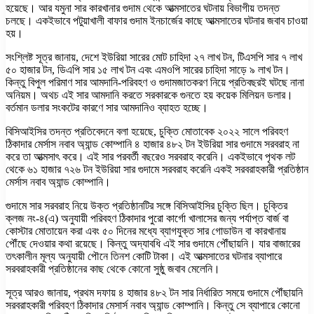
হয়েছে। আর যমুনা সার কারখানার গুদাম থেকে আত্মসাতের ঘটনায় বিভাগীয় তদন্ত
চলছে। একইভাবে পটুয়াখালী বাফার গুদাম ইনচার্জের কাছে আত্মসাতের ঘটনার জবাব চাওয়া
হয়।
সংশ্লিষ্ট সূত্র জানায়, দেশে ইউরিয়া সারের মোট চাহিদা ২৭ লাখ টন, টিএসপি সার ৭ লাখ
৫০ হাজার টন, ডিএপি সার ১৫ লাখ টন এবং এমওপি সারের চাহিদা সাড়ে ৯ লাখ টন।
কিন্তু বিপুল পরিমাণ সার আমদানি-পরিবহণ ও গুদামজাতকরণ নিয়ে প্রতিবছরই ঘটছে নানা
অনিয়ম। অথচ এই সার আমদানি করতে সরকারকে গুনতে হয় কয়েক মিলিয়ন ডলার।
বর্তমান ডলার সংকটের কারণে সার আমদানিও ব্যাহত হচ্ছে।
বিসিআইসির তদন্ত প্রতিবেদনে বলা হয়েছে, চুক্তি মোতাবেক ২০২২ সালে পরিবহণ
ঠিকাদার মের্সাস নবাব অ্যান্ড কোম্পানি ৪ হাজার ৪৮২ টন ইউরিয়া সার গুদামে সরবরাহ না
করে তা আত্মসাৎ করে। এই সার পরবর্তী বছরেও সরবরাহ করেনি। একইভাবে পৃথক লট
থেকে ৬১ হাজার ৭২৬ টন ইউরিয়া সার গুদামে সরবরাহ করেনি একই সরবরাহকারী প্রতিষ্ঠান
মের্সাস নবাব অ্যান্ড কোম্পানি।
গুদামে সার সরবরাহ নিয়ে উক্ত প্রতিষ্ঠানটির সঙ্গে বিসিআইসির চুক্তি ছিল। চুক্তির
ক্লজ নং-৪(এ) অনুযায়ী পরিবহণ ঠিকাদার পুরো কার্গো খালাসের জন্য পর্যাপ্ত বার্জ বা
কোস্টার মোতায়েন করা এবং ৫০ দিনের মধ্যে ব্যাগযুক্ত সার গোডাউন বা কারখানায়
পৌঁছে দেওয়ার কথা রয়েছে। কিন্তু অদ্যাবধি এই সার গুদামে পৌঁছায়নি। যার বাজারের
তৎকালীন মূল্য অনুযায়ী পৌনে তিনশ কোটি টাকা। এই আত্মসাতের ঘটনার ব্যাপারে
সরবরাহকারী প্রতিষ্ঠানের কাছ থেকে কোনো সুষ্ঠু জবাব মেলেনি।
সূত্র আরও জানায়, প্রথম দফায় ৪ হাজার ৪৮২ টন সার নির্ধারিত সময়ে গুদামে পৌঁছায়নি
সরবরাহকারী পরিবহণ ঠিকাদার মেসার্স নবাব অ্যান্ড কোম্পানি। কিন্তু সে ব্যাপারে কোনো