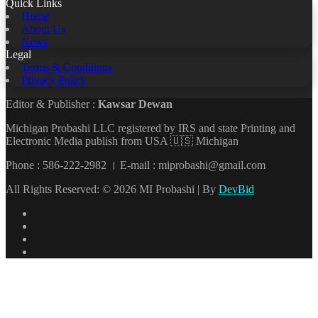
Quick Links
Home
About Us
News
Legal
Terms & Conditions
Privacy Policy
Editor & Publisher :
Kawsar Dewan
Michigan Probashi LLC registered by IRS and state Printing and
Electronic Media publish from USA 🇺🇸 Michigan
Phone : 586-222-2982 । E-mail : miprobashi@gmail.com
All Rights Reserved: © 2026 MI Probashi | By
DevBid
Facebook
X
LinkedIn
YouTube
Back
to
top
button