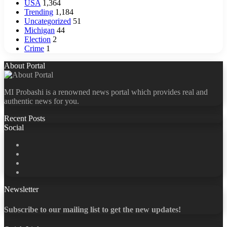
USA
1,364
Trending
1,184
Uncategorized
51
Michigan
44
Election
2
Crime
1
About Portal
MI Probashi is a renowned news portal which provides real and
authentic news for you.
Recent Posts
Social
Facebook
X
LinkedIn
YouTube
Newsletter
Subscribe to our mailing list to get the new updates!