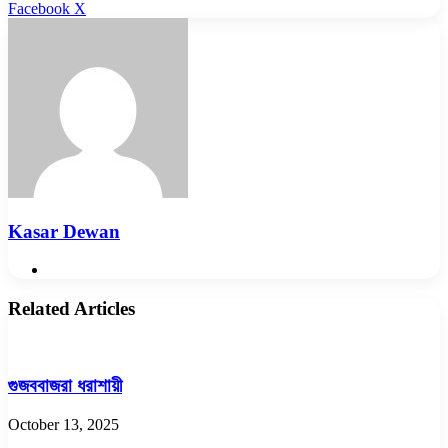
LinkedIn
Pinterest
Reddit
WhatsApp
Telegram
Viber
Share
Facebook
X
via
Email
Kasar Dewan
Website
Related Articles
গুজববাজরা ধরাশায়ী
October 13, 2025