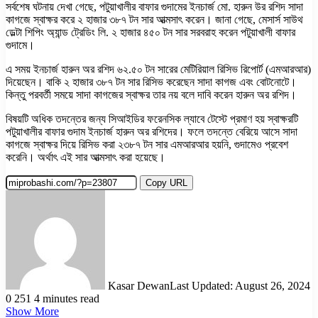
সর্বশেষ ঘটনায় দেখা গেছে, পটুয়াখালীর বাফার গুদামের ইনচার্জ মো. হারুন উর রশিদ সাদা
কাগজে স্বাক্ষর করে ২ হাজার ৩৮৭ টন সার আত্মসাৎ করেন। জানা গেছে, মেসার্স সাউথ
ডেল্টা শিপিং অ্যান্ড ট্রেডিং লি. ২ হাজার ৪৫০ টন সার সরবরাহ করেন পটুয়াখালী বাফার
গুদামে।
এ সময় ইনচার্জ হারুন অর রশিদ ৬২.৫০ টন সারের মেটিরিয়াল রিসিভ রিপোর্ট (এমআরআর)
দিয়েছেন। বাকি ২ হাজার ৩৮৭ টন সার রিসিভ করেছেন সাদা কাগজ এবং বোটনোটে।
কিন্তু পরবর্তী সময়ে সাদা কাগজের স্বাক্ষর তার নয় বলে দাবি করেন হারুন অর রশিদ।
বিষয়টি অধিক তদন্তের জন্য সিআইডির ফরেনসিক ল্যাবে টেস্টে প্রমাণ হয় স্বাক্ষরটি
পটুয়াখালীর বাফার গুদাম ইনচার্জ হারুন অর রশিদের। ফলে তদন্তে বেরিয়ে আসে সাদা
কাগজে স্বাক্ষর দিয়ে রিসিভ করা ২৩৮৭ টন সার এমআরআর হয়নি, গুদামেও প্রবেশ
করেনি। অর্থাৎ এই সার আত্মসাৎ করা হয়েছে।
Copy URL
Kasar Dewan
Last Updated: August 26, 2024
0
251
4 minutes read
Show More