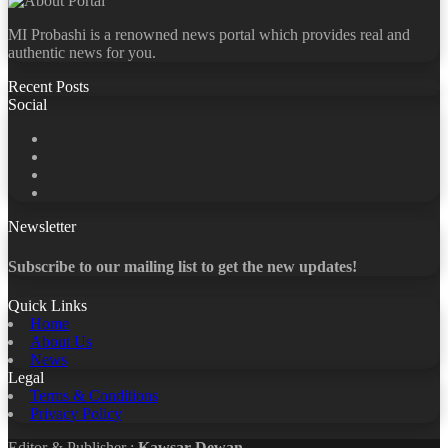
MI Probashi is a renowned news portal which provides real and
authentic news for you.
Recent Posts
Social
Facebook
X
LinkedIn
YouTube
Newsletter
Subscribe to our mailing list to get the new updates!
Quick Links
Home
About Us
News
Legal
Terms & Conditions
Privacy Policy
Editor & Publisher :
Kawsar Dewan