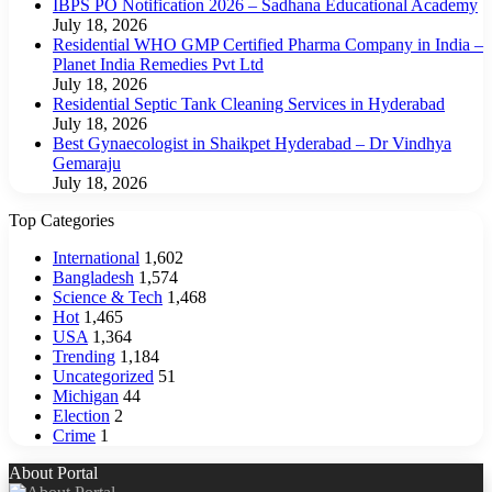
IBPS PO Notification 2026 – Sadhana Educational Academy
July 18, 2026
Residential WHO GMP Certified Pharma Company in India –
Planet India Remedies Pvt Ltd
July 18, 2026
Residential Septic Tank Cleaning Services in Hyderabad
July 18, 2026
Best Gynaecologist in Shaikpet Hyderabad – Dr Vindhya
Gemaraju
July 18, 2026
Top Categories
International
1,602
Bangladesh
1,574
Science & Tech
1,468
Hot
1,465
USA
1,364
Trending
1,184
Uncategorized
51
Michigan
44
Election
2
Crime
1
About Portal