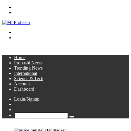
Menu
Search
for
Switch
skin
Log
In
Home
Probashi News
Trending News
International
Science & Tech
Account
Dashboard
Login/Signup
Sidebar
Switch
skin
Search
for