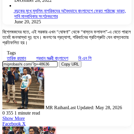
December 28, 2022
বন্দুকের মুখে মুসলিম নাগরিকদের অবৈধভাবে বাংলাদেশে ফেরত পাঠাচ্ছে ভারত,
দাবি মানবাধিকার সংগঠনগুলোর
June 20, 2025
বিশ্লেষকদের মতে, এই সরকার এখন “ঘোষণা” থেকে “বাস্তব ফলাফল”-এ যেতে পারলে
তবেই জনআস্থা দৃঢ় হবে। জনগণের প্রত্যাশা, পরিবর্তনের প্রতিশ্রুতি যেন বাস্তবতায়
প্রতিফলিত হয়।
Tags
তারিক রহমান
প্রধান মন্ত্রী বাংলাদেশ
বি এন পি
Copy URL
MR Raihan
Last Updated: May 28, 2026
0
355
1 minute read
Show More
LinkedIn
Pinterest
Reddit
WhatsApp
Telegram
Viber
Share
Facebook
X
via