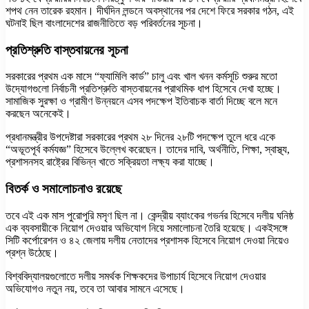
শপথ নেন তারেক রহমান। দীর্ঘদিন লন্ডনে অবস্থানের পর দেশে ফিরে সরকার গঠন, এই
ঘটনাই ছিল বাংলাদেশের রাজনীতিতে বড় পরিবর্তনের সূচনা।
প্রতিশ্রুতি বাস্তবায়নের সূচনা
সরকারের প্রথম এক মাসে “ফ্যামিলি কার্ড” চালু এবং খাল খনন কর্মসূচি শুরুর মতো
উদ্যোগগুলো নির্বাচনী প্রতিশ্রুতি বাস্তবায়নের প্রাথমিক ধাপ হিসেবে দেখা হচ্ছে।
সামাজিক সুরক্ষা ও গ্রামীণ উন্নয়নে এসব পদক্ষেপ ইতিবাচক বার্তা দিচ্ছে বলে মনে
করছেন অনেকেই।
প্রধানমন্ত্রীর উপদেষ্টারা সরকারের প্রথম ২৮ দিনের ২৮টি পদক্ষেপ তুলে ধরে একে
“অভূতপূর্ব কর্মযজ্ঞ” হিসেবে উল্লেখ করেছেন। তাদের দাবি, অর্থনীতি, শিক্ষা, স্বাস্থ্য,
প্রশাসনসহ রাষ্ট্রের বিভিন্ন খাতে সক্রিয়তা লক্ষ্য করা যাচ্ছে।
বিতর্ক ও সমালোচনাও রয়েছে
তবে এই এক মাস পুরোপুরি মসৃণ ছিল না। কেন্দ্রীয় ব্যাংকের গভর্নর হিসেবে দলীয় ঘনিষ্ঠ
এক ব্যবসায়ীকে নিয়োগ দেওয়ার অভিযোগ নিয়ে সমালোচনা তৈরি হয়েছে। একইসঙ্গে
সিটি কর্পোরেশন ও ৪২ জেলায় দলীয় নেতাদের প্রশাসক হিসেবে নিয়োগ দেওয়া নিয়েও
প্রশ্ন উঠেছে।
বিশ্ববিদ্যালয়গুলোতে দলীয় সমর্থক শিক্ষকদের উপাচার্য হিসেবে নিয়োগ দেওয়ার
অভিযোগও নতুন নয়, তবে তা আবার সামনে এসেছে।