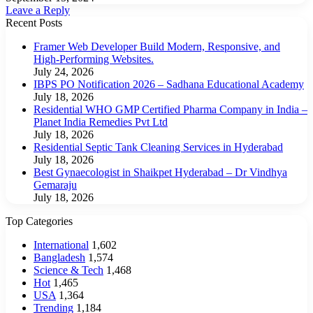
Leave a Reply
Recent Posts
Framer Web Developer Build Modern, Responsive, and
High-Performing Websites.
July 24, 2026
IBPS PO Notification 2026 – Sadhana Educational Academy
July 18, 2026
Residential WHO GMP Certified Pharma Company in India –
Planet India Remedies Pvt Ltd
July 18, 2026
Residential Septic Tank Cleaning Services in Hyderabad
July 18, 2026
Best Gynaecologist in Shaikpet Hyderabad – Dr Vindhya
Gemaraju
July 18, 2026
Top Categories
International
1,602
Bangladesh
1,574
Science & Tech
1,468
Hot
1,465
USA
1,364
Trending
1,184