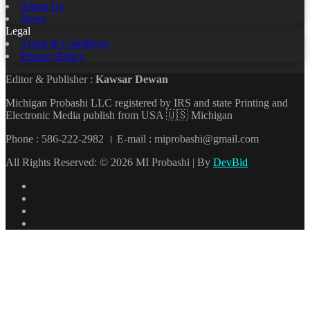
About Us
News
Legal
Terms & Conditions
Privacy Policy
Editor & Publisher :
Kawsar Dewan
Michigan Probashi LLC registered by IRS and state Printing and
Electronic Media publish from USA 🇺🇸 Michigan
Phone : 586-222-2982 । E-mail : miprobashi@gmail.com
All Rights Reserved: © 2026 MI Probashi | By
DevBid
Facebook
X
LinkedIn
YouTube
Back
to
top
button