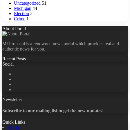
Uncategorized
51
Michigan
44
Election
2
Crime
1
About Portal
MI Probashi is a renowned news portal which provides real and
authentic news for you.
Recent Posts
Social
Facebook
X
LinkedIn
YouTube
Newsletter
Subscribe to our mailing list to get the new updates!
Quick Links
Home