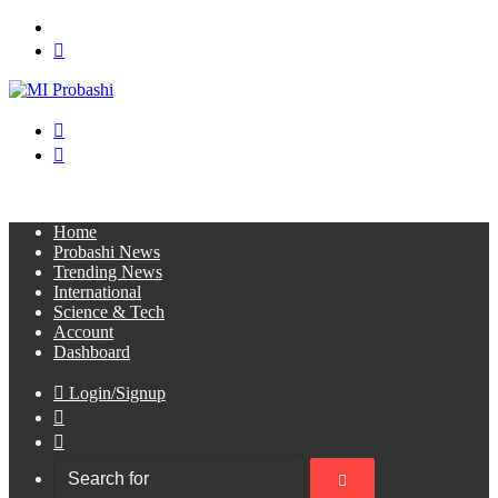
Menu
Search
for
Switch
skin
Log
In
Home
Probashi News
Trending News
International
Science & Tech
Account
Dashboard
Login/Signup
Sidebar
Switch
skin