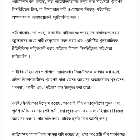
প্রতিবেদনে বলা হয়েছে, নারী প্রতিবাদকারীদের লক্ষ্য করে সহিংসতা প্রায়শই
লিঙ্গভিত্তিক ছিল, যা বিশেষভাবে নারী ও মেয়েদের বিরুদ্ধে পরিচালিত
অপমানজনক ধরণগুলোকেই প্রতিফলিত করে।
পর্যালোচনায় দেখা গেছে, অপরাধীরা নারীদের অংশগ্রহণকে বাধাগ্রস্ত করার,
আন্দোলনের মধ্যে নারী নেতৃত্বকে দুর্বল করার এবং প্রতিষ্ঠিত পুরুষতান্ত্রিক
রীতিনীতিকে শক্তিশালী করার হাতিয়ার হিসেবে লিঙ্গভিত্তিক সহিংসতা
চালিয়েছিল।
শারীরিক সহিংসতার পাশাপাশি নিয়মিতভাবে লিঙ্গভিত্তিক অপমান করা হতো,
মহিলা বিক্ষোভকারীদের প্রায়শই নানা ধরনের অন্যান্য অবমাননাকর শব্দ যেমন
‘বেশ্যা’, ‘মাগী’ এবং ‘পতিতা’ বলে উল্লেখ করা হতো।
ওএইচসিএইচআর উল্লেখ করেছে, আওয়ামী লীগ ও ছাত্রলীগের পুরুষ এবং
পুলিশ অফিসাররা প্রায়শই ধর্ষণ, জোরপূর্বক নগ্ন করা এবং মহিলাদের বিরুদ্ধে
অন্যান্য ধরণের যৌন সহিংসতার মৌখিক হুমকি দিয়ে আসছিলেন।
জাতিসঙ্ঘের মানবাধিকার সংস্থা দাবি করেছে যে, তারা আওয়ামী লীগ সমর্থকদের