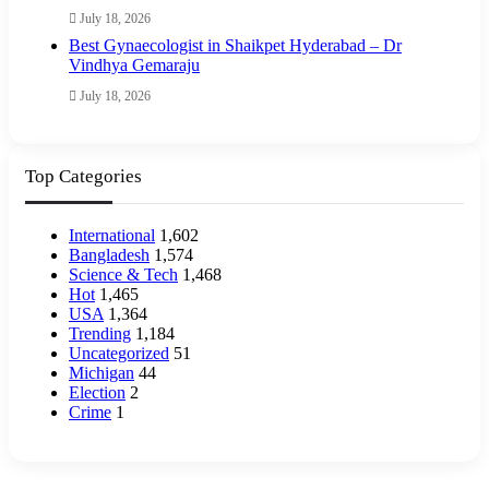
July 18, 2026
Best Gynaecologist in Shaikpet Hyderabad – Dr
Vindhya Gemaraju
July 18, 2026
Top Categories
International
1,602
Bangladesh
1,574
Science & Tech
1,468
Hot
1,465
USA
1,364
Trending
1,184
Uncategorized
51
Michigan
44
Election
2
Crime
1