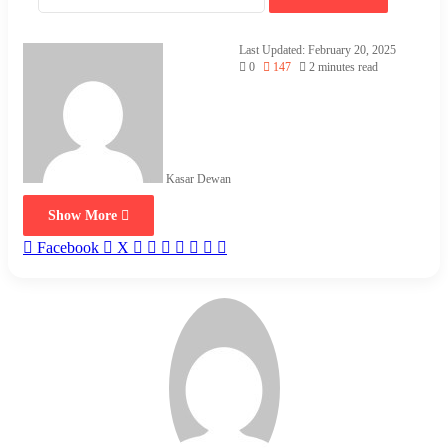
Last Updated: February 20, 2025
0
147
2 minutes read
Kasar Dewan
Show More
LinkedIn
Pinterest
Reddit
WhatsApp
Telegram
Viber
Share
Facebook
X
via
Email