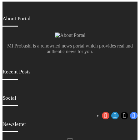
About Portal
MI Probashi is a renowned news portal which provides real and
authentic news for you.
Recent Posts
Social
YouTube
LinkedIn
X
Fa
Newsletter