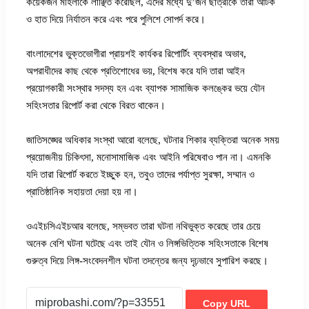
কয়েকজন মহিলাকে লাঞ্ছিত করেছিল, এদের মধ্যে দু’জন ছাত্রীকে তারা আটক
ও হাত দিয়ে নির্যাতন করে এবং পরে পুলিশে সোপর্দ করে।
বাংলাদেশের ভুক্তভোগীরা প্রায়শই কার্যকর রিপোর্টিং ব্যবস্থার অভাব,
অপরাধীদের কাছ থেকে প্রতিশোধের ভয়, বিশেষ করে যদি তারা আইন
প্রয়োগকারী সংস্থার সদস্য হন এবং ব্যাপক সামাজিক কলঙ্কের ভয়ে যৌন
সহিংসতার রিপোর্ট করা থেকে বিরত থাকেন।
জাতিসঙ্ঘের অধিকার সংস্থা আরো বলেছে, ঘটনার শিকার ব্যক্তিরা অনেক সময়
প্রয়োজনীয় চিকিৎসা, মনোসামাজিক এবং আইনি পরিষেবাও পান না। এমনকি
যদি তারা রিপোর্ট করতে ইচ্ছুক হন, তবুও তাদের পর্যাপ্ত সুরক্ষা, সম্মান ও
প্রাতিষ্ঠানিক সহায়তা দেয়া হয় না।
ওএইচসিএইচআর বলেছে, সম্ভবত তারা ঘটনা নথিভুক্ত করেছে তার চেয়ে
অনেক বেশি ঘটনা ঘটেছে এবং তাই যৌন ও লিঙ্গভিত্তিক সহিংসতাকে বিশেষ
গুরুত্ব দিয়ে লিঙ্গ-সংবেদনশীল ঘটনা তদন্তের জন্য দৃঢ়ভাবে সুপারিশ করছে।
Copy URL