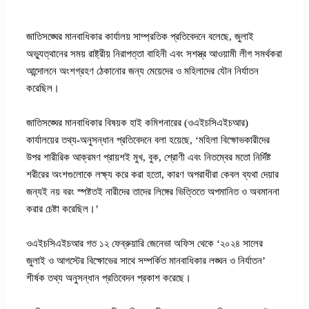
জাতিসঙ্ঘের মানবাধিকার কার্যালয় সাম্প্রতিক প্রতিবেদনে বলেছে, জুলাই
অভ্যুত্থানের সময় রাষ্ট্রীয় নিরাপত্তা বাহিনী এবং সশস্ত্র আওয়ামী লীগ সমর্থকরা
আন্দোলনে অংশগ্রহণ ঠেকানোর জন্য মেয়েদের ও মহিলাদের যৌন নির্যাতন
করেছিল।
জাতিসঙ্ঘের মানবাধিকার বিষয়ক হাই কমিশনারের (ওএইচসিএইচআর)
কার্যালয়ের তথ্য-অনুসন্ধান প্রতিবেদনে বলা হয়েছে, ‘মহিলা বিক্ষোভকারীদের
উপর শারীরিক আক্রমণ প্রায়শই মুখ, বুক, শ্রোণী এবং নিতম্বের মতো নির্দিষ্ট
শরীরের অংশগুলোকে লক্ষ্য করে করা হতো, কারণ অপরাধীরা কেবল ব্যথা দেয়ার
জন্যই নয় বরং স্পষ্টতই নারীদের তাদের লিঙ্গের ভিত্তিতে অপমানিত ও অবমাননা
করার চেষ্টা করেছিল।’
ওএইচসিএইচআর গত ১২ ফেব্রুয়ারি জেনেভা অফিস থেকে ‘২০২৪ সালের
জুলাই ও আগস্টের বিক্ষোভের সাথে সম্পর্কিত মানবাধিকার লঙ্ঘন ও নির্যাতন’
শীর্ষক তথ্য অনুসন্ধান প্রতিবেদন প্রকাশ করেছে।