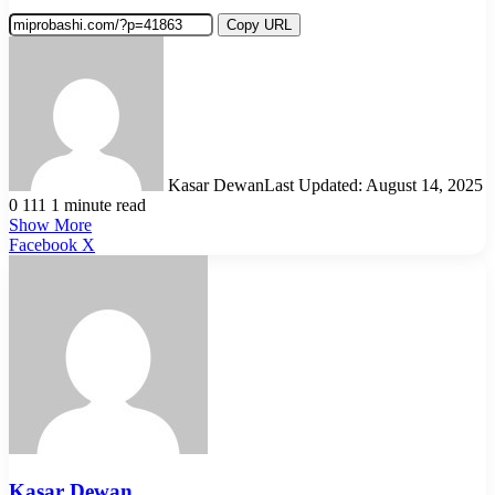
Copy URL
Kasar Dewan
Last Updated: August 14, 2025
0
111
1 minute read
Show More
LinkedIn
Pinterest
Reddit
WhatsApp
Telegram
Viber
Share
Facebook
X
via
Email
Kasar Dewan