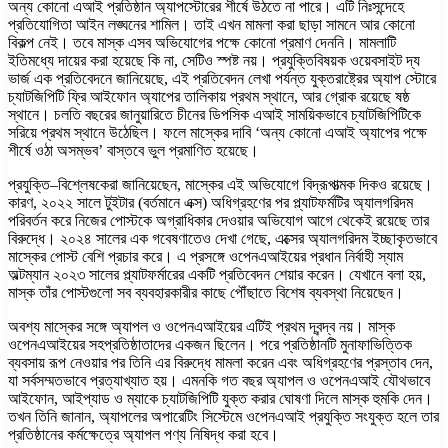
অন্য কোনো এআই প্রতিষ্ঠান অ্যাপস্টোরের শীর্ষে উঠতে না পারে। এটি নিঃসন্দেহে
প্রতিযোগিতা আইন লঙ্ঘনের শামিল। তাই এখন মামলা করা ছাড়া সামনে আর কোনো
বিকল্প নেই। তবে মাস্ক এসব অভিযোগের পক্ষে কোনো প্রমাণ দেননি। মামলাটি
ইতিমধ্যে দায়ের করা হয়েছে কি না, সেটিও স্পষ্ট নয়। প্রযুক্তিবিষয়ক ওয়েবসাইট দ্য
ভার্জ এক প্রতিবেদনে জানিয়েছে, এই প্রতিবেদন লেখা পর্যন্ত যুক্তরাষ্ট্রের অ্যাপ স্টোরে
চ্যাটজিপিটি ফ্রি আইফোন অ্যাপের তালিকায় প্রথম স্থানে, আর গ্রোক রয়েছে ষষ্ঠ
স্থানে। চলতি বছরের জানুয়ারিতে চীনের ডিপসিক এআই সাময়িকভাবে চ্যাটজিপিটিকে
সরিয়ে প্রথম স্থানে উঠেছিল। ফলে মাস্কের দাবি ‘অন্য কোনো এআই অ্যাপের পক্ষে
শীর্ষে ওঠা অসম্ভব’ বাস্তবে ভুল প্রমাণিত হয়েছে।
প্রযুক্তি–বিশ্লেষকেরা জানিয়েছেন, মাস্কের এই অভিযোগে বিদ্রূপাত্মক দিকও রয়েছে।
কারণ, ২০২২ সালে টুইটার (বর্তমানে এক্স) অধিগ্রহণের পর প্ল্যাটফর্মটির অ্যালগরিদম
পরিবর্তন করে নিজের পোস্টকে অগ্রাধিকার দেওয়ার অভিযোগ আগে থেকেই রয়েছে তার
বিরুদ্ধে। ২০২৪ সালের এক গবেষণাতেও দেখা গেছে, এক্সের অ্যালগরিদম ইচ্ছাকৃতভাবে
মাস্কের পোস্ট বেশি প্রচার করে। এ প্রসঙ্গে ওপেনএআইয়ের প্রধান নির্বাহী স্যাম
অল্টম্যান ২০২৩ সালের প্ল্যাটফর্মারের একটি প্রতিবেদন শেয়ার করেন। যেখানে বলা হয়,
মাস্ক তাঁর পোস্টগুলো সব ব্যবহারকারীর কাছে পৌঁছাতে বিশেষ ব্যবস্থা নিয়েছেন।
অবশ্য মাস্কের সঙ্গে অ্যাপল ও ওপেনএআইয়ের এটিই প্রথম দ্বন্দ্ব নয়। মাস্ক
ওপেনএআইয়ের সহপ্রতিষ্ঠাতাদের একজন ছিলেন। পরে প্রতিষ্ঠানটি মুনাফাভিত্তিক
ব্যবসায় রূপ নেওয়ার পর তিনি এর বিরুদ্ধে মামলা করেন এবং অধিগ্রহণের প্রস্তাব দেন,
যা সর্বসম্মতভাবে প্রত্যাখ্যাত হয়। এমনকি গত বছর অ্যাপল ও ওপেনএআই যৌথভাবে
আইফোন, আইপ্যাড ও ম্যাকে চ্যাটজিপিটি যুক্ত করার ঘোষণা দিলে মাস্ক হুমকি দেন।
তখন তিনি জানান, অ্যাপলের অপারেটিং সিস্টেমে ওপেনএআই প্রযুক্তি সংযুক্ত হলে তার
প্রতিষ্ঠানের কর্মক্ষেত্রে অ্যাপল পণ্য নিষিদ্ধ করা হবে।