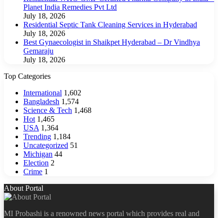
Planet India Remedies Pvt Ltd
July 18, 2026
Residential Septic Tank Cleaning Services in Hyderabad
July 18, 2026
Best Gynaecologist in Shaikpet Hyderabad – Dr Vindhya
Gemaraju
July 18, 2026
Top Categories
International
1,602
Bangladesh
1,574
Science & Tech
1,468
Hot
1,465
USA
1,364
Trending
1,184
Uncategorized
51
Michigan
44
Election
2
Crime
1
About Portal
MI Probashi is a renowned news portal which provides real and