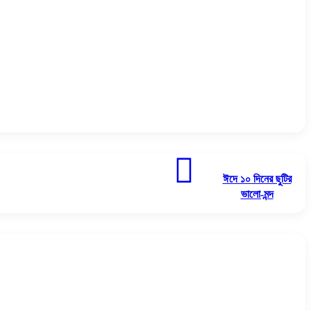
ঈদে
১০
ঈদে ১০ দিনের ছুটির
দিনের
ভালো-মন্দ
ছুটির
ভালো-
মন্দ