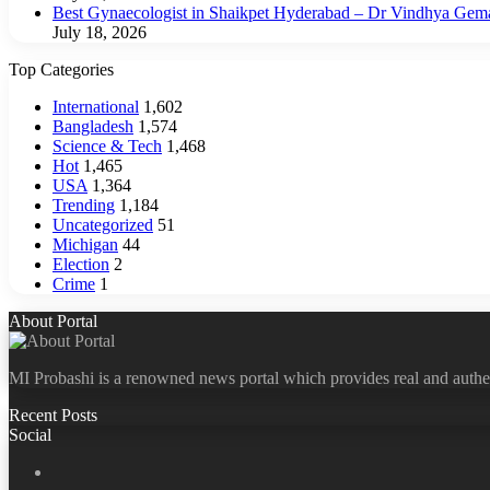
Best Gynaecologist in Shaikpet Hyderabad – Dr Vindhya Gem
July 18, 2026
Top Categories
International
1,602
Bangladesh
1,574
Science & Tech
1,468
Hot
1,465
USA
1,364
Trending
1,184
Uncategorized
51
Michigan
44
Election
2
Crime
1
About Portal
MI Probashi is a renowned news portal which provides real and authe
Recent Posts
Social
Facebook