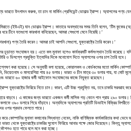
্য ভারতে উৎপাদন করুক, তা চান না মার্কিন প্রেসিডেন্ট ডোনাল্ড ট্রাম্প। অ্যাপলের পণ্য যেন 
তে (ইউএই) যান ডোনাল্ড ট্রাম্প। কাতারে অবস্থানের সময় তিনি বলেন, ‘টিম কুকের (অ্যাপল
ে চীনে যতগুলো কারখানা বানিয়েছেন, আমরা সেগুলো মেনে নিয়েছি।’
(কারখানা) পণ্য তৈরি করেন। আমরা চাই আপনি সেগুলো, যুক্তরাষ্ট্রে তৈরি করেন।’
ূড়ান্ত সংযোজন হয়। এতে কম মুনাফা হলেও কার্যক্রমটি কর্মসংস্থান তৈরি করেছে। যদি অ্
্যাটারি ও ডিসপ্লে প্রযুক্তি ইত্যাদির দিকে মনোযোগ দিতে অ্যাপলের ওপর চাপ তৈরি হবে।
্লেষণ করা হয়েছে। সে অনুযায়ী বলা হয়েছে, কোয়ালকম ও বোর্ডকমের মতো মার্কিন কোম্প
ি, ভিয়েতনাম ও মালয়েশিয়া পায় ৪৫ ডলার। ভারত ও চীন মাত্র ৩০ ডলার পায়, যা মোট 
াখ এবং ভারতে ৬০ হাজার কর্মী আইফোন সংযোজনের কাজে নিযুক্ত রয়েছেন।
াম্প যুক্তরাষ্ট্রে ফিরিয়ে নিতে চান। কারণ, এটি উচ্চ প্রযুক্তি নয়, তবে চাকরি সরবরাহ ক
 হারে বাড়বে। এ কাজের জন্য ভারতে একজন কর্মী মাসিক গড় বেতন পান প্রায় ২৯০ ডলার। কি
াফে ৩৯০ ডলারে গিয়ে দাঁড়াবে। অন্যদিকে অ্যাপলের প্রতিটি ডিভাইস বিক্রির বিপরীত
াদের ওপর প্রভাব ফেলতে পারে।
নান্তর করে কোম্পানির মুনাফা কমানোর সিদ্ধান্ত নেবেন, নাকি বাণিজ্যিক কার্যকারিতার কথা ভে
াম্প ভারত থেকে যুক্তরাষ্ট্রে চাকরির সুযোগ ফিরিয়ে আনার পক্ষে জোর দিয়েছেন। কিন্
ার কৌশলও হতে পারে বলে মনে করা হচ্ছে।