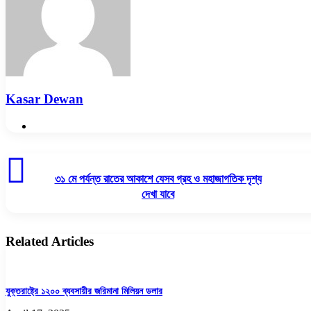
Kasar Dewan
Website
৩১
মে
৩১ মে পর্যন্ত রাতের আকাশে যেসব গ্রহ ও মহাজাগতিক দৃশ্য
পর্যন্ত
দেখা যাবে
রাতের
আকাশে
যেসব
গ্রহ
Related Articles
ও
মহাজাগতিক
দৃশ্য
দেখা
যুক্তরাষ্ট্রে ১২০০ ব্যবসায়ীর জরিমানা মিলিয়ন ডলার
যাবে