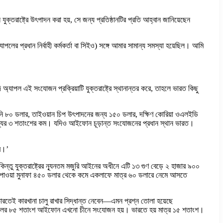
যুক্তরাষ্ট্রে উৎপাদন করা হয়, সে জন্য প্রতিষ্ঠানটির প্রতি আহ্বান জানিয়েছেন
ের প্রধান নির্বাহী কর্মকর্তা বা সিইও) সঙ্গে আমার সামান্য সমস্যা হয়েছিল। আমি
যাপল এই সংযোজন প্রক্রিয়াটি যুক্তরাষ্ট্রে স্থানান্তর করে, তাহলে ভারত কিছু
ানি ৮০ ডলার, তাইওয়ান চিপ উৎপাদনের জন্য ১৫০ ডলার, দক্ষিণ কোরিয়া ওএলইডি
মূল্যের ৩ শতাংশের কম। যদিও আইফোন চূড়ান্ত সংযোজনের প্রধান স্থান ভারত।
রে।’
ন্তু যুক্তরাষ্ট্রের ন্যূনতম মজুরি আইনের অধীনে এটি ১৩ গুণ বেড়ে ২ হাজার ৯০০
ে পাওয়া মুনাফা ৪৫০ ডলার থেকে কমে একলাফে মাত্র ৬০ ডলারে নেমে আসতে
বে ভারতেই কারখানা চালু রাখার সিদ্ধান্ত নেবেন—এমন প্রশ্ন তোলা হয়েছে
তু অ্যাপলের ৮৫ শতাংশ আইফোন এখনো চীনে সংযোজন হয়। ভারতে হয় মাত্র ১৫ শতাংশ।