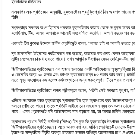
ইকোনমিক টাইমসের
এএফপির এক প্রতিবেদন অনুযায়ী, যুক্তরাষ্ট্রের প্রযুক্তিপ্রতিষ্ঠান অ্যাপল তাদের পণ
তিনি।
মধ্যপ্রাচ্য সফরের অংশ হিসেবে গতকাল বৃহস্পতিবার কাতার থেকে সংযুক্ত আরব আমিরা
বলেছিলাম, টিম, আমরা আপনাকে ভালোই সহযোগিতা করেছি। আপনি বছরের পর বছর ধর
এরপরই টিম কুকের উদ্দেশে মার্কিন প্রেসিডেন্ট বলেন, ‘আমরা চাই না আপনি ভারতে 
দ্য ইকোনমিক টাইমসের প্রতিবেদনে বলা হয়েছে, ভারতের কারখানায় কেবল আইফোনের চ
এন্ট্রি লেভেলের চাকরি হারাতে পারে। তখন আধুনিক উৎপাদন যেমন সেমিকন্ডাক্টর, ব
জিটিআরআইয়ের প্রতিবেদনে এক হাজার ডলারের একটি আইফোনের মূল্যপ্রক্রিয়া বিশ
ও মেমোরির জন্য ৯০ ডলার এবং জাপান ক্যামেরার জন্য ৮৫ ডলার আয় করে। জার্মান
এতে মূল্য সংযোজন কম হলেও কর্মসংস্থানের জন্য গুরুত্বপূর্ণ। চীনে প্রায় ৩ ল
জিটিআরআইয়ের প্রতিষ্ঠাতা অজয় শ্রীবাস্তব বলেন, ‘এটাই সেই সরবরাহ শৃঙ্খল, যা ট্র
এদিকে সংযোজন কাজ যুক্তরাষ্ট্রে স্থানান্তরিত হলে অ্যাপলের ব্যয় উল্লেখযোগ্য
ডলারে পৌঁছাতে পারে। তাতে প্রতিটি আইফোনের সংযোজন ব্যয় ৩০ ডলার থেকে একল
পারে। এমন প্রেক্ষাপটে যদি আইফোনের দাম বাড়ানো হয়, তা আবার মার্কিন ভোক্ত
অ্যাপলের প্রধান নির্বাহী কর্মকর্তা (সিইও) টিম কুক কি যুক্তরাষ্ট্রে উৎপাদন স্থা
জিটিআরআইয়ের প্রতিবেদনে। এতে আরও বলা হয়, মার্কিন প্রেসিডেন্ট ডোনাল্ড ট্র
ট্রাম্পের সাম্প্রতিক বিবৃতি অবশ্য ভারতকে চলমান বাণিজ্য আলোচনায় চাপ দেওয়