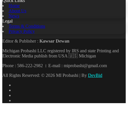
Quick Links
Home
About Us
News
Legal
Terms & Conditions
Privacy Policy
Editor & Publisher :
Kawsar Dewan
Michigan Probashi LLC registered by IRS and state Printing and
Electronic Media publish from USA 🇺🇸 Michigan
Phone : 586-222-2982 । E-mail : miprobashi@gmail.com
All Rights Reserved: © 2026 MI Probashi | By
DevBid
Facebook
X
LinkedIn
YouTube
Back
to
top
button