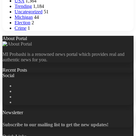
USA
1,364
Trending
1,184
Uncategorized
51
Michigan
44
Election
2
Crime
1
About Portal
MI Probashi is a renowned news portal which provides real and
authentic news for you.
Recent Posts
Social
Facebook
X
LinkedIn
YouTube
Newsletter
Subscribe to our mailing list to get the new updates!