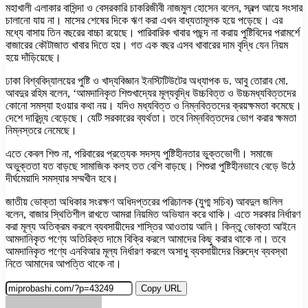
মহাখালী এলাকার বাসিন্দা ও বেসরকারি চাকরিজীবী নাজমুল হোসেন বলেন, স্বল্প আয়ে সংসার
চালানো যায় না। মাসের শেষের দিকে ঋণ করা এখন বাধ্যতামূলক হয়ে পড়েছে। এর
মধ্যে বাসায় তিন বছরের বাচ্চা রয়েছে। পারিবারিক খাবার পছন্দ না করায় পুষ্টিবিদের পরামর্শে
বাজারের কৌটাজাত খাবার দিতে হয়। গত এক বছর এসব খাবারের দাম বৃদ্ধি যেন নিয়ম
হয়ে দাঁড়িয়েছে।
ঢাকা বিশ্ববিদ্যালয়ের পুষ্টি ও খাদ্যবিজ্ঞান ইনস্টিটিউটের অধ্যাপক ড. আবু তোরাব মো.
আবদুর রহিম বলেন, ‘আমদানিকৃত শিশুখাদ্যের মূল্যবৃদ্ধি উচ্চবিত্ত ও উচ্চমধ্যবিত্তদের
কোনো সমস্যা হওয়ার কথা নয়। যদিও মধ্যবিত্ত ও নিম্নবিত্তদের ক্রয়ক্ষমতা কমেছে।
দেশে দারিদ্র্য বেড়েছে। যেটি সরকারের ব্যর্থতা। তবে নিম্নবিত্তদের ভোগ করার ক্ষমতা
নিম্নস্তরে নেমেছে।
এতে কেবল শিশু না, পরিবারের প্রত্যেক সদস্য পুষ্টিহীনতার ভুক্তভোগী। সমাজে
অভুক্ততা যত বাড়ছে সামাজিক কলহ তত বেশি বাড়ছে। শিশুরা পুষ্টিহীনভাবে বেড়ে উঠে
দীর্ঘমেয়াদি সমস্যার সম্মখীন হবে।
জাতীয় ভোক্তা অধিকার সংরক্ষণ অধিদপ্তরের পরিচালক (যুগ্ম সচিব) আবদুল জলিল
বলেন, বাজার স্থিতিশীল রাখতে আমরা নিয়মিত অভিযান করে থাকি। এতে সরকার নির্ধারণ
করা মূল্য অতিক্রম করলে ব্যবসায়ীদের শাস্তির আওতায় আনি। কিন্তু ভোক্তা আইনে
আমদানিকৃত পণ্যে অতিরিক্ত দামে বিক্রি করলে আমাদের কিছু করার থাকে না। তবে
আমদানিকৃত পণ্যে এনবিআর মূল্য নির্ধারণ করলে অসাধু ব্যবসায়ীদের বিরুদ্ধে ব্যবস্থা
নিতে আমাদের আপত্তি থাকে না।
Copy URL