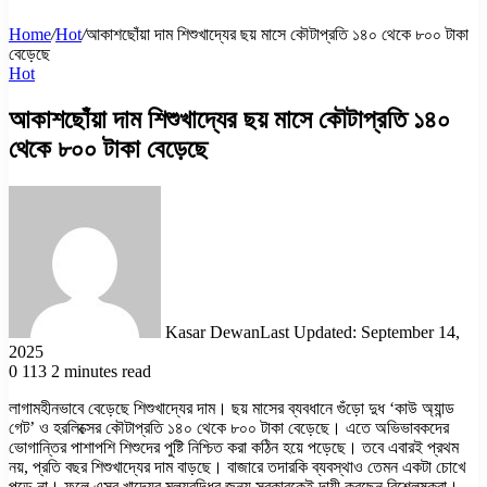
Home
/
Hot
/
আকাশছোঁয়া দাম শিশুখাদ্যের ছয় মাসে কৌটাপ্রতি ১৪০ থেকে ৮০০ টাকা
বেড়েছে
Hot
আকাশছোঁয়া দাম শিশুখাদ্যের ছয় মাসে কৌটাপ্রতি ১৪০
থেকে ৮০০ টাকা বেড়েছে
Kasar Dewan
Last Updated: September 14,
2025
0
113
2 minutes read
লাগামহীনভাবে বেড়েছে শিশুখাদ্যের দাম। ছয় মাসের ব্যবধানে গুঁড়ো দুধ ‘কাউ অ্যান্ড
গেট’ ও হরলিক্সের কৌটাপ্রতি ১৪০ থেকে ৮০০ টাকা বেড়েছে। এতে অভিভাবকদের
ভোগান্তির পাশাপশি শিশুদের পুষ্টি নিশ্চিত করা কঠিন হয়ে পড়েছে। তবে এবারই প্রথম
নয়, প্রতি বছর শিশুখাদ্যের দাম বাড়ছে। বাজারে তদারকি ব্যবস্থাও তেমন একটা চোখে
পড়ে না। ফলে এসব খাদ্যের মূল্যবৃদ্ধির জন্য সরকারকেই দায়ী করছেন বিশ্লেষকরা।