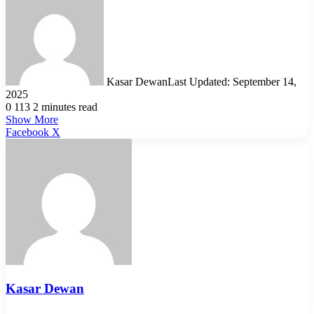
Kasar Dewan
Last Updated: September 14,
2025
0
113
2 minutes read
Show More
LinkedIn
Pinterest
Reddit
WhatsApp
Telegram
Viber
Share
Facebook
X
via
Email
Kasar Dewan