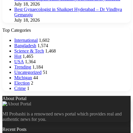
July 18, 2026
Best Gynaecologist in Shaikpet Hyderabad – Dr Vindhya
Gemaraju
July 18, 2026
Top Categories
International
1,602
Bangladesh
1,574
Science & Tech
1,468
Hot
1,465
USA
1,364
Trending
1,184
Uncategorized
51
Michigan
44
Election
2
Crime
1
About Portal
MI Probashi is a renowned news portal which provides real and
authentic news for you.
Recent Posts